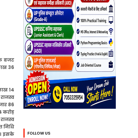
षिक बजट
 लाख 36
 लाख 14
 राजस्व
हजार 86
4 करोड़
 राजस्व
ित निधि
FOLLOW US
ै। इसके