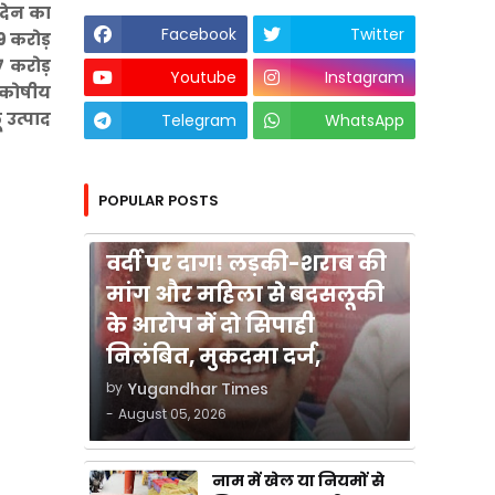
-देन का
Facebook
Twitter
9 करोड़
7 करोड़
Youtube
Instagram
ाजकोषीय
 उत्पाद
Telegram
WhatsApp
POPULAR POSTS
कुशीनगर
वर्दी पर दाग! लड़की-शराब की
मांग और महिला से बदसलूकी
के आरोप में दो सिपाही
निलंबित, मुकदमा दर्ज,
by
Yugandhar Times
-
August 05, 2026
नाम में खेल या नियमों से