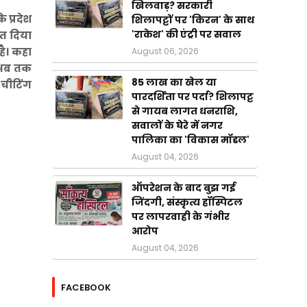
खिलवाड़? सरकारी
 प्रदेश
शिलापट्टों पर 'किरन' के साथ
'राकेश' की एंट्री पर सवाल
शत दिया
है। कहा
August 06, 2026
ि अब तक
85 लाख का खेल या
 चीटिंग
पारदर्शिता पर पर्दा? शिलापट्ट
से गायब लागत धनराशि,
सवालों के घेरे में नगर
पालिका का 'विकास मॉडल'
August 04, 2026
ऑपरेशन के बाद बुझ गई
जिंदगी, संस्कृत्य हॉस्पिटल
पर लापरवाही के गंभीर
आरोप
August 04, 2026
FACEBOOK