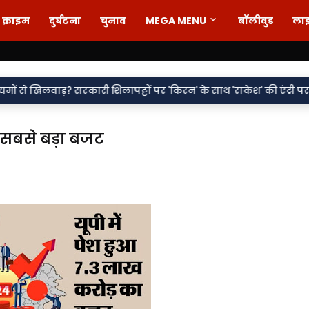
क्राइम
दुर्घटना
चुनाव
MEGA MENU
बॉलीवुड
ला
•
िलापट्टों पर 'किरन' के साथ 'राकेश' की एंट्री पर सवाल
वर्दी पर दाग! 
सबसे बड़ा बजट