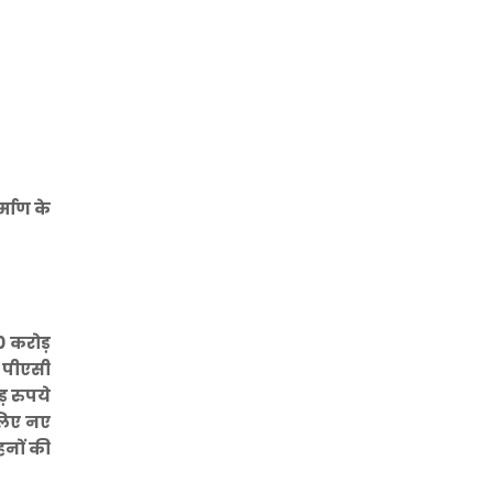
र्माण के
0 करोड़
 पीएसी
़ रुपये
 लिए नए
हनों की