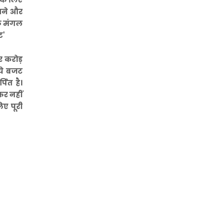
़ाने और
ोक मंगल
ट'
र करोड़
 ये बजट
पित है।
कर नहीं
िए पूरी