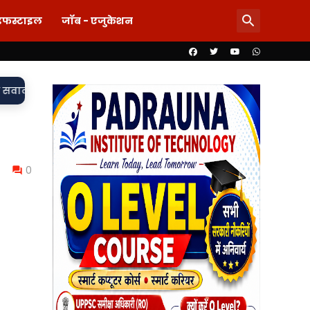
इफस्टाइल
जॉब - एजुकेशन
लड़की-शराब की मांग और महिला से बदसलूकी के आरोप में दो सिपाही निलंबि
0