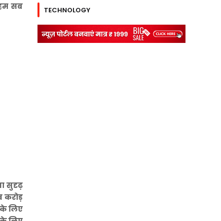
ि हम सब
TECHNOLOGY
 सुदृढ़
ख करोड़
 के लिए
इसके लिए