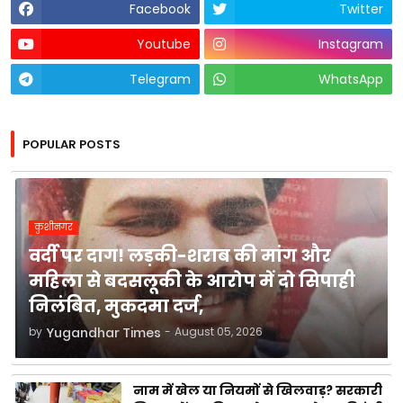
Facebook
Twitter
Youtube
Instagram
Telegram
WhatsApp
POPULAR POSTS
कुशीनगर
वर्दी पर दाग! लड़की-शराब की मांग और
महिला से बदसलूकी के आरोप में दो सिपाही
निलंबित, मुकदमा दर्ज,
by
Yugandhar Times
-
August 05, 2026
नाम में खेल या नियमों से खिलवाड़? सरकारी