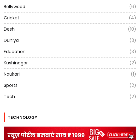
Bollywood
(6)
Cricket
(4)
Desh
(10)
Duniya
(3)
Education
(3)
Kushinagar
(2)
Naukari
(1)
Sports
(2)
Tech
(2)
TECHNOLOGY