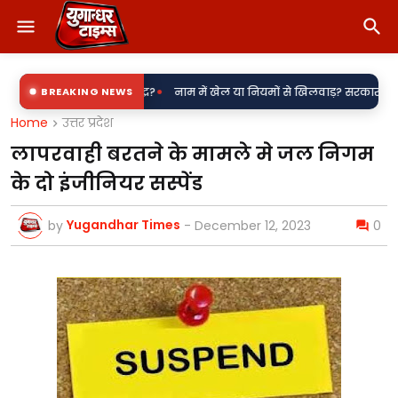
•
ा बिजली उपकेंद्र?
BREAKING NEWS
नाम में खेल या नियमों से खिलवाड़? सरकारी शिलापट्टों पर 'कि
Home
उत्तर प्रदेश
लापरवाही बरतने के मामले मे जल निगम
के दो इंजीन‍ियर सस्‍पेंड
Yugandhar Times
by
-
December 12, 2023
0