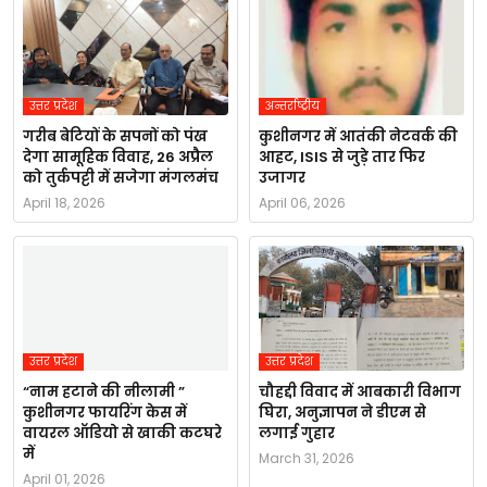
उत्तर प्रदेश
अन्तर्राष्ट्रीय
गरीब बेटियों के सपनों को पंख
कुशीनगर में आतंकी नेटवर्क की
देगा सामूहिक विवाह, 26 अप्रैल
आहट, ISIS से जुड़े तार फिर
को तुर्कपट्टी में सजेगा मंगलमंच
उजागर
April 18, 2026
April 06, 2026
उत्तर प्रदेश
उत्तर प्रदेश
“नाम हटाने की नीलामी ”
चौहद्दी विवाद में आबकारी विभाग
कुशीनगर फायरिंग केस में
घिरा, अनुज्ञापन ने डीएम से
वायरल ऑडियो से खाकी कटघरे
लगाई गुहार
में
March 31, 2026
April 01, 2026