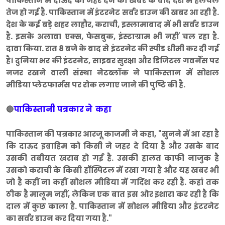
पाकिस्तान में दाऊद को जहर देने की खबर के बाद देश में हलचल
तेज हो गई है. पाकिस्तान में इंटरनेट सर्वर डाउन की खबर आ रही है.
देश के कई बड़े शहर लाहौर, कराची, इस्लामाबाद में भी सर्वर डाउन
है. इसके अलावा एक्स, फेसबुक, इंस्टाग्राम भी नहीं चल रहा है.
दावा किया. रात 8 बजे के बाद से इंटरनेट की स्पीड धीमी कर दी गई
है। दुनिया भर की इंटरनेट, साइबर सुरक्षा और डिजिटल गवर्नेंस पर
नजर रखने वाली संस्था नेटब्लॉक ने पाकिस्तान में सोशल
मीडिया प्लेटफार्मस पर रोक लगाए जाने की पुष्टि की है.
पाकिस्तानी पत्रकार ने कहा
🔴
पाकिस्तान की पत्रकार आरजू काजमी ने कहा, "सुनने में आ रहा है
कि दाऊद इब्राहिम को किसी ने जहर दे दिया है और उसके बाद
उसकी तबीयत खराब हो गई है. उसकी हालत काफी नाजुक है
उसको कराची के किसी हॉस्पिटल में रखा गया है और यह खबर भी
जो है कहीं ना कहीं सोशल मीडिया में गर्दिश कर रही है. कहां तक
ठीक है मालूम नहीं, लेकिन एक बात इस ओर इशारा कर रही है कि
दाल में कुछ काला है. पाकिस्तान में सोशल मीडिया और इंटरनेट
का सर्वर डाउन कर दिया गया है."