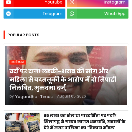
Youtube
Instagram
Telegram
WhatsApp
POPULAR POSTS
कुशीनगर
वर्दी पर दाग! लड़की-शराब की मांग और
महिला से बदसलूकी के आरोप में दो सिपाही
निलंबित, मुकदमा दर्ज,
by
Yugandhar Times
-
August 05, 2026
85 लाख का खेल या पारदर्शिता पर पर्दा?
शिलापट्ट से गायब लागत धनराशि, सवालों के
घेरे में नगर पालिका का 'विकास मॉडल'