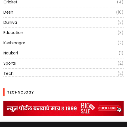
Cricket
(4)
Desh
(10)
Duniya
(3)
Education
(3)
Kushinagar
(2)
Naukari
(1)
Sports
(2)
Tech
(2)
TECHNOLOGY