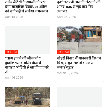
गरीब बेटियों के सपनों को पंख
कुशीनगर में आतंकी नेटवर्क की
देगा सामूहिक विवाह, 26 अप्रैल
आहट, ISIS से जुड़े तार फिर
को तुर्कपट्टी में सजेगा मंगलमंच
उजागर
April 18, 2026
April 06, 2026
उत्तर प्रदेश
उत्तर प्रदेश
“नाम हटाने की नीलामी ”
चौहद्दी विवाद में आबकारी विभाग
कुशीनगर फायरिंग केस में
घिरा, अनुज्ञापन ने डीएम से
वायरल ऑडियो से खाकी कटघरे
लगाई गुहार
में
March 31, 2026
April 01, 2026