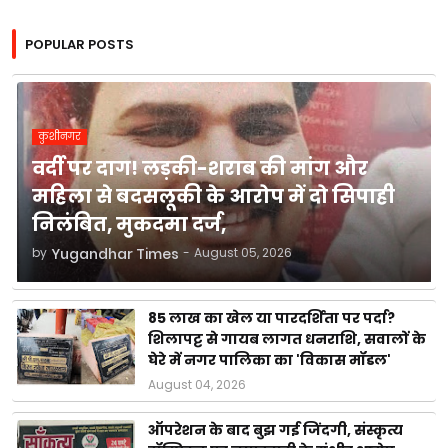
POPULAR POSTS
कुशीनगर
वर्दी पर दाग! लड़की-शराब की मांग और
महिला से बदसलूकी के आरोप में दो सिपाही
निलंबित, मुकदमा दर्ज,
by
Yugandhar Times
-
August 05, 2026
85 लाख का खेल या पारदर्शिता पर पर्दा?
शिलापट्ट से गायब लागत धनराशि, सवालों के
घेरे में नगर पालिका का 'विकास मॉडल'
August 04, 2026
ऑपरेशन के बाद बुझ गई जिंदगी, संस्कृत्य