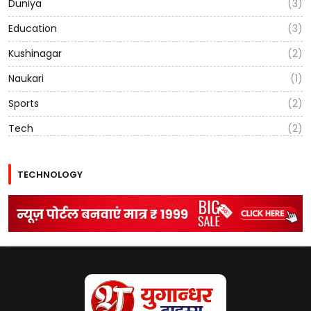
Duniya
(3)
Education
(3)
Kushinagar
(2)
Naukari
(1)
Sports
(2)
Tech
(2)
TECHNOLOGY