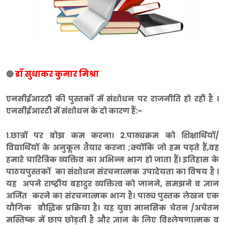
डॉ सुधाकर कुमार मिश्रा
🔵
एनसीईआरटी की पुस्तकों में संशोधन पर राजनीति हो रही है ।
एनसीईआरटी में संशोधन के दो कारण हैं:-
१.छात्रों पर बोझ कम करना।
2.पाठ्यक्रम को शिक्षार्थियों/
विद्यार्थियों के अनुकूल तैयार करना ;क्योंकि जो हम पढ़ते हैं,वह
हमारे चारित्रिक व्यक्तिव का अभिन्न भाग हो जाता हैं। इतिहास के
पाठयपुस्तकों का संशोधन संरचनात्मक उपादेयता का विषय है ।
यह अपने राष्ट्रीय बहादुर व्यक्तित्व को जानने, समझने व ज्ञान
अर्जित करने का संरचनात्मक भाग है। पाठ्य पुस्तक लेखन एक
यौगिक बौद्धिक प्रक्रिया है। यह युवा मानसिक चेतन /अचेतन
मस्तिष्क में छाप छोड़ती है और ज्ञान के लिए विश्लेषणात्मक व