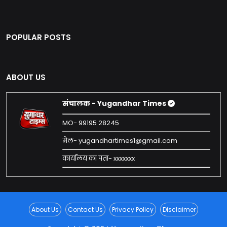
POPULAR POSTS
ABOUT US
संचालक - Yugandhar Times
MO- 99195 28245
मेल- yugandhartimes1@gmail.com
कार्यालय का पता- xxxxxxx
About Us
Contact Us
Privacy Policy
Disclaimer