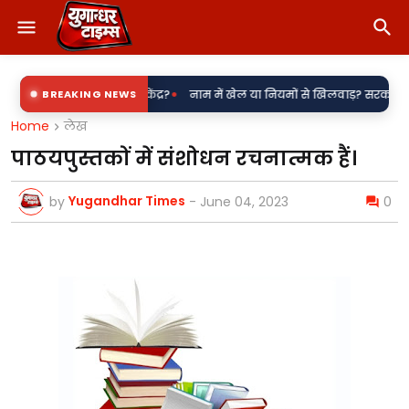
•
पडरौना बिजली उपकेंद्र?
BREAKING NEWS
नाम में खेल या नियमों से खिलवाड़? सरकारी शिलापट्टों प
Home
लेख
पाठयपुस्तकों में संशोधन रचनात्मक हैं।
Yugandhar Times
by
-
June 04, 2023
0