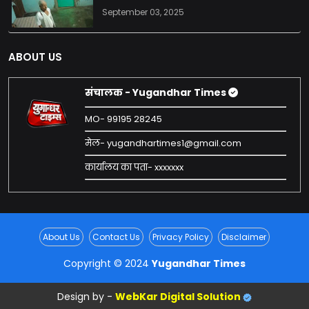
September 03, 2025
ABOUT US
संचालक - Yugandhar Times
MO- 99195 28245
मेल- yugandhartimes1@gmail.com
कार्यालय का पता- xxxxxxx
About Us
Contact Us
Privacy Policy
Disclaimer
Copyright © 2024
Yugandhar Times
Design by -
WebKar Digital Solution