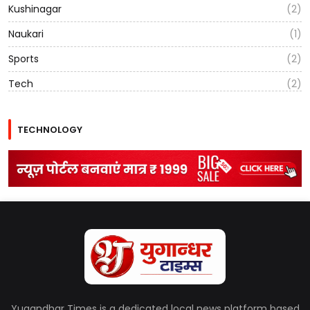
Kushinagar
(2)
Naukari
(1)
Sports
(2)
Tech
(2)
TECHNOLOGY
Yugandhar Times is a dedicated local news platform based