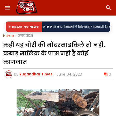
•
केंद्र?
BREAKING NEWS
नाम में खेल या नियमों से खिलवाड़? सरकारी शिलापट्टों पर 'किरन' के साथ
Home
उत्तर प्रदेश
कही यह चोरी की मोटरसाइकिले तो नही,
कबाड़ मालिक के पास नही है कोई
कागजात
Yugandhar Times
by
-
June 04, 2023
0