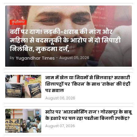
कुशीनगर
वर्दी पर दाग! लड़की-शराब की मांग और
महिला से बदसलूकी के आरोप में दो सिपाही
निलंबित, मुकदमा दर्ज,
by
Yugandhar Times
-
August 05, 2026
नाम में खेल या नियमों से खिलवाड़? सरकारी
शिलापट्टों पर 'किरन' के साथ 'राकेश' की एंट्री
पर सवाल
August 06, 2026
स्टोर पर 'आउटसोर्सिंग राज'! गोरखपुर के बाबू
के इशारे पर चल रहा पडरौना बिजली उपकेंद्र?
August 07, 2026