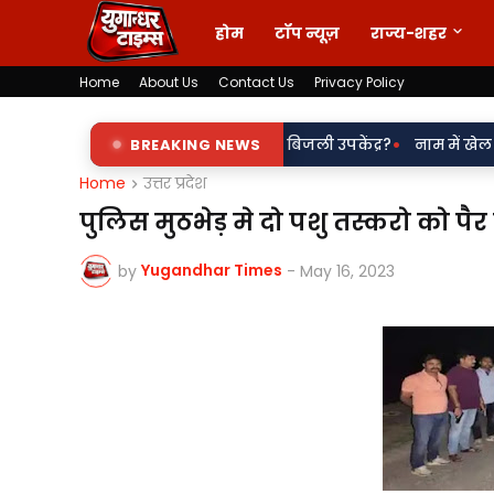
होम
टॉप न्यूज़
राज्य-शहर
Home
About Us
Contact Us
Privacy Policy
•
 इशारे पर चल रहा पडरौना बिजली उपकेंद्र?
BREAKING NEWS
नाम में खेल या नियमों से खि
Home
उत्तर प्रदेश
पुलिस मुठभेड़ मे दो पशु तस्करो को पै
Yugandhar Times
by
-
May 16, 2023