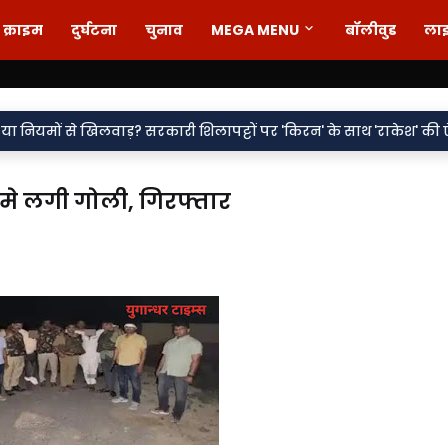
क्राइम
दुर्घटना
चुनाव
MEGA MENU
बॉलीवुड
ला
•
लवाड़? सरकारी शिलापट्टों पर 'किरन' के साथ 'राकेश' की एंट्री पर सवाल
र मे लगी गोली, गिरफ्तार