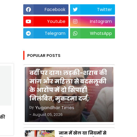
Facebook
Twitter
Youtube
Instagram
Telegram
WhatsApp
POPULAR POSTS
कुशीनगर
वर्दी पर दाग! लड़की-शराब की
मांग और महिला से बदसलूकी
के आरोप में दो सिपाही
निलंबित, मुकदमा दर्ज,
by
Yugandhar Times
-
August 05, 2026
ाकी
नाम में खेल या नियमों से