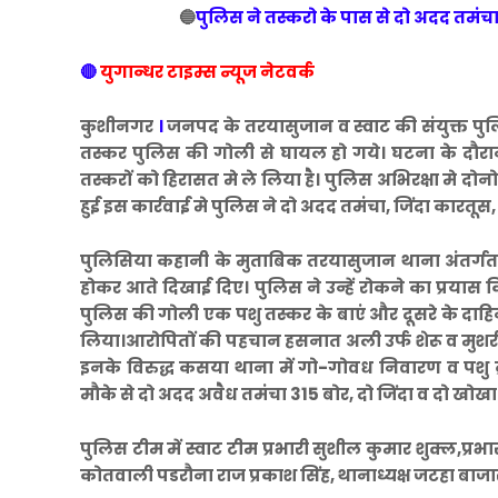
🔵
पुलिस ने तस्करो के पास से दो अदद तमं
🔴
युगान्धर टाइम्स न्यूज नेटवर्क
कुशीनगर
।
जनपद के तरयासुजान व स्वाट की संयुक्त पुलिस
तस्कर पुलिस की गोली से घायल हो गये। घटना के दौर
तस्करों को हिरासत मे ले लिया है। पुलिस अभिरक्षा मे द
हुई इस कार्रवाई मे पुलिस ने दो अदद तमंचा, जिंदा कारत
पुलिसिया कहानी के मुताबिक तरयासुजान थाना अंतर्गत ब
होकर आते दिखाई दिए। पुलिस ने उन्हें रोकने का प्रयास
पुलिस की गोली एक पशु तस्कर के बाएं और दूसरे के दाहिन
लिया।आरोपितों की पहचान हसनात अली उर्फ शेरू व मुशर्
इनके विरुद्ध कसया थाना में गो-गोवध निवारण व पशु
मौके से दो अदद अवैध तमंचा 315 बोर, दो जिंदा व दो ख
पुलिस टीम में स्वाट टीम प्रभारी सुशील कुमार शुक्ल,प्रभा
कोतवाली पडरौना राज प्रकाश सिंह, थानाध्यक्ष जटहा ब