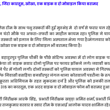
चा, जिंदा कारतूस, खोखा, एक बाइक व दो मोबाइल किया बरामद
 टीम के साथ पशु तस्करों की हुई मुठभेड़ मे दो वर्ष से फरार चल रहे
ान घंटो मौके पर अफरा-तफरी का माहौल कायम रहा। पुलिस ने घा
ोनो तस्करो को इलाज के लिए जिला अस्पताल भेजा गया है।मंगलवार को 
ूस, खोखा एक बाइक व दो मोबाइल भी बरामद किया है।
हादुरपुर पुलिस चौकी के पीछे संदिग्ध अवस्था में दो लोग बाइक 
 किया तो बाइक सवार दोनो पुलिस पर फायर झोंकने लगे। जवाबी कार्र
े पैर में गोली लगी। दोनों तस्करों को पुलिस घायल अवस्था ने गिरफ
रफ निवासी बसहिया बनबीरपुर जंगल थाना कोतवाली पडरौना के रुप म
 क्रूरता अधिनियम के तहत मुकदमा दर्ज है और पुलिस को इनकी तल
ोखा 315 का कारतूस, एक अदद बाइक व दो मोबाइल फोन भी बरामद हुआ
री निरीक्षक आरके सिंह, प्रभारी निरीक्षक खड्ड़ा अमित शर्मा, प्रभारी न
ाजार राजकुमार बरवार व स्वाट टीम के एसआई आलोक यादव शामिल रहे।