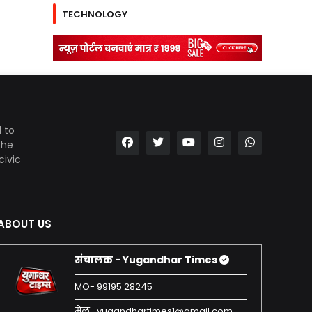
TECHNOLOGY
 to
the
civic
ABOUT US
संचालक - Yugandhar Times
MO- 99195 28245
मेल- yugandhartimes1@gmail.com