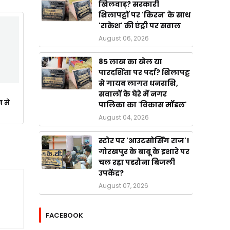
खिलवाड़? सरकारी
शिलापट्टों पर 'किरन' के साथ
'राकेश' की एंट्री पर सवाल
August 06, 2026
85 लाख का खेल या
पारदर्शिता पर पर्दा? शिलापट्ट
से गायब लागत धनराशि,
सवालों के घेरे में नगर
न मे
पालिका का 'विकास मॉडल'
August 04, 2026
स्टोर पर 'आउटसोर्सिंग राज'!
गोरखपुर के बाबू के इशारे पर
चल रहा पडरौना बिजली
उपकेंद्र?
August 07, 2026
FACEBOOK