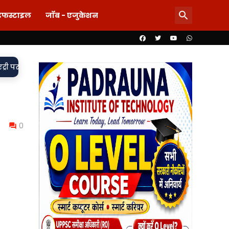
इफस्टाइल
जॉब - एजुकेशन
वर्दी पर दाग! लड़की-शराब की मांग और महिला से बदसलूकी के आरोप में दो
0