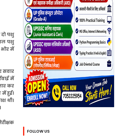
 दो पशु
यल पशु
भोर में
पर सवार
वाई में
्तार कर
ें हुई।
ाश थी।
।
िरीक्षक
FOLLOW US