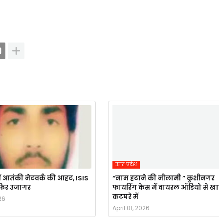
उत्तर प्रदेश
ं आतंकी नेटवर्क की आहट, ISIS
“नाम हटाने की नीलामी ” कुशीनगर
र फिर उजागर
फायरिंग केस में वायरल ऑडियो से ख
कटघरे में
26
April 01, 2026