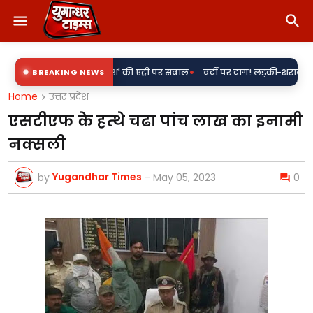
•
' के साथ 'राकेश' की एंट्री पर सवाल
BREAKING NEWS
वर्दी पर दाग! लड़की-शराब की मांग और महि
Home
उत्तर प्रदेश
एसटीएफ के हत्थे चढा पांच लाख का इनामी
नक्सली
Yugandhar Times
by
-
May 05, 2023
0