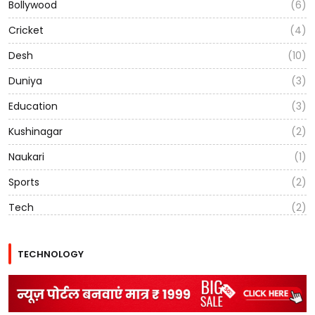
Bollywood
(6)
Cricket
(4)
Desh
(10)
Duniya
(3)
Education
(3)
Kushinagar
(2)
Naukari
(1)
Sports
(2)
Tech
(2)
TECHNOLOGY