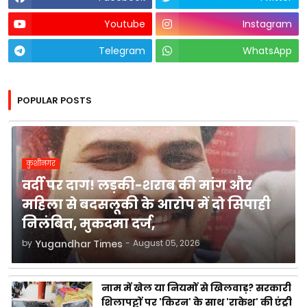
Youtube
Instagram
Telegram
WhatsApp
POPULAR POSTS
कुशीनगर
वर्दी पर दाग! लड़की-शराब की मांग और
महिला से बदसलूकी के आरोप में दो सिपाही
निलंबित, मुकदमा दर्ज,
by
Yugandhar Times
-
August 05, 2026
नाम में खेल या नियमों से खिलवाड़? सरकारी
शिलापट्टों पर 'किरन' के साथ 'राकेश' की एंट्री