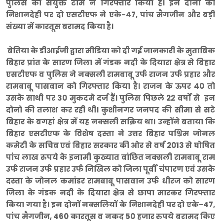
पुलिस की संयुक्त टीम ने गिरफ्तार किया है। इन दोनों की
निशानदेही पर दो एसटीएफ ने एके-47, पांच मैगजीन और बड़ी
संख्या में कारतूस बरामद किया है।
बेतिया के डीआईजी द्वारा मीडिया को दी गई जानकारी के मुताबिक
बिहार प्रांत के सारण जिला में गंडक नदी के दियारा क्षेत्र से बिहार
एसटीएफ व पुलिस ने नक्सली रामबाबू उर्फ राजन उर्फ प्रहार और
रामबाबू पासवान को गिरफ्तार किया है। राजन के ऊपर 40 तो
उसके साथी पर 30 मुकदमे दर्ज हैं। पुलिस पिछले 22 वर्षों से इन
दोनो की तलाश कर रही थी। कुशीनगर जनपद की सीमा से सटे
बिहार के बगहां क्षेत्र में यह नक्सली सक्रिय था। उन्होंने बताया कि
बिहार एसटीएफ के विशेष दस्ता ने उत्तर बिहार पश्चिम जोनल
कमेटी के सचिव एवं बिहार सरकार की ओर से वर्ष 2013 से घोषित
पांच लाख रुपये के इनामी कुख्यात वांछित नक्सली रामबाबू राम
उर्फ राजन उर्फ प्रहार उर्फ निखिल को जिला पूर्वी चंपारण एवं उसके
दस्ता के जोनल कमांडर रामबाबू पासवान उर्फ धीरज को सारण
जिला के गंडक नदी के दियारा क्षेत्र से छापा मारकर गिरफ्तार
किया गया है। इन दोनों नक्सलियों के निशानदेही पर दो एके-47,
पांच मैगजीन, 460 कारतूस व नकद 50 हजार रुपये बरामद किए