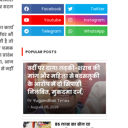
वीर बदल
Facebook
Twitter
Youtube
Instagram
 कार्य
Telegram
WhatsApp
ंडर भी
ी है तो
ाथ चमक
POPULAR POSTS
 प्रारंभ
कुशीनगर
 था, आज
वर्दी पर दाग! लड़की-शराब की
से नहीं
मांग और महिला से बदसलूकी
के आरोप में दो सिपाही
निलंबित, मुकदमा दर्ज,
by
Yugandhar Times
-
August 05, 2026
85 लाख का खेल या