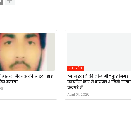
उत्तर प्रदेश
ं आतंकी नेटवर्क की आहट, ISIS
“नाम हटाने की नीलामी ” कुशीनगर
र फिर उजागर
फायरिंग केस में वायरल ऑडियो से ख
कटघरे में
26
April 01, 2026