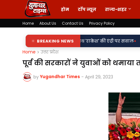
होम
टॉप न्यूज़
राज्य-शहर
Home
About Us
Contact Us
Privacy Policy
•
िलापट्टों पर 'किरन' के साथ 'राकेश' की एंट्री पर सवाल
BREAKING NEWS
वर्दी पर दाग! 
Home
उत्तर प्रदेश
पूर्व की सरकारों ने युवाओं को थमाया 
Yugandhar Times
by
-
April 29, 2023