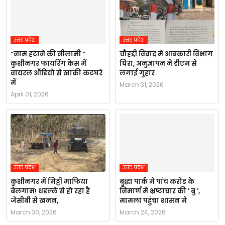
उत्तर प्रदेश
उत्तर प्रदेश
“नाम हटाने की नीलामी ”
चौहद्दी विवाद में आबकारी विभाग
कुशीनगर फायरिंग केस में
घिरा, अनुज्ञापन ने डीएम से
वायरल ऑडियो से खाकी कटघरे
लगाई गुहार
में
March 31, 2026
April 01, 2026
उत्तर प्रदेश
उत्तर प्रदेश
कुशीनगर में मिट्टी माफिया
बुद्धा पार्क मे पांच करोड के
बेलगाम! धडल्ले से हो रहा है
निमार्ण मे भ्रष्टाचार की ' बु ',
जेसीबी से खनन,
मामला पहुंचा शासन मे
March 30, 2026
March 24, 2026