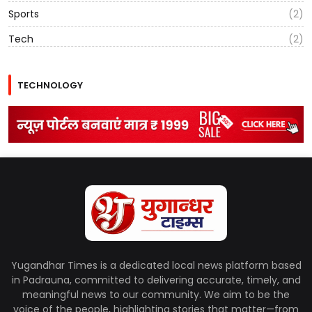
Sports
(2)
Tech
(2)
TECHNOLOGY
Yugandhar Times is a dedicated local news platform based
in Padrauna, committed to delivering accurate, timely, and
meaningful news to our community. We aim to be the
voice of the people, highlighting stories that matter—from