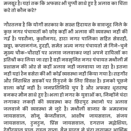
मजबूर है। यहां तक कि अफसर भी चुप्पी साधे हुए है अलाव का चिंता
करे तो कौन करे?
गौरतलब है कि योगी सरकार के सख्त हिदायत के बावजूद जिले के
कुछ नगर पंचायतों को छोड़ कहीं भी अलाव की व्यवस्था नही की
गई है। पडरौना, कुशीनगर, हाटा नगर पालिका सहित सेवरही,
खड्डा, कप्तानगंज, दुदही, समेत अन्य नगर पंचायतो मे गिने-चुने
मुख्य चौक-चौराहों पर अलाव जलवाकर जहां अपने दायित्वों का
इतिश्री कर लिया जा रहा है वही नवसृजित नगर पंचायत मथौली में
प्रशासन की ओर से कहीं अलाव नही जलवाया जा रहा है। इतना
नही यहां रैन बसेरा की भी कोई व्यवस्था नही किया गया है। राहगीर
और निराश्रित सडकों पर ठिठुरने के लिए विवश है। इनको पूछने
वाला कोई नही है। जनप्रतिनिधि चुप है और अफसर धृतराष्ट्र
बनकर मौन साधे हुए है। भला हो नगर के युवाओं का, जिन्होंने चंदा
लगाकर लकड़ी की व्यवस्था कर छिटपुट स्थानो पर अलाव
जलवाने की व्यवस्था मे जुटे है। मथौली बाजार के अमरनाथ
जायसवाल, सोनू केजरीवाल, आशीष जायसवाल, संजय
जायसवाल, टुनटुन, प्रिंस जायसवाल, दृगराज मद्धेशिया,
देवीदयाल पाल, राहुल गुप्ता, बैजू यादव ने चंदा लगाकर आर्थिक