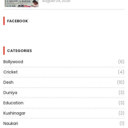
August 04, 2026
FACEBOOK
CATEGORIES
Bollywood
(6)
Cricket
(4)
Desh
(10)
Duniya
(3)
Education
(3)
Kushinagar
(2)
Naukari
(1)