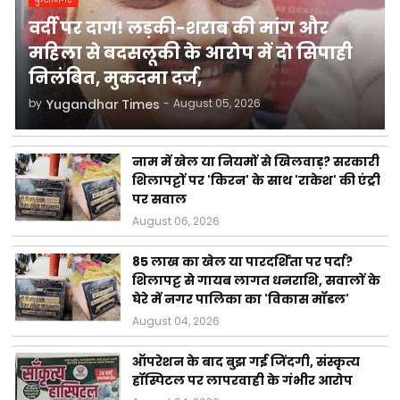
वर्दी पर दाग! लड़की-शराब की मांग और
महिला से बदसलूकी के आरोप में दो सिपाही
निलंबित, मुकदमा दर्ज,
by
Yugandhar Times
-
August 05, 2026
नाम में खेल या नियमों से खिलवाड़? सरकारी
शिलापट्टों पर 'किरन' के साथ 'राकेश' की एंट्री
पर सवाल
August 06, 2026
85 लाख का खेल या पारदर्शिता पर पर्दा?
शिलापट्ट से गायब लागत धनराशि, सवालों के
घेरे में नगर पालिका का 'विकास मॉडल'
August 04, 2026
ऑपरेशन के बाद बुझ गई जिंदगी, संस्कृत्य
हॉस्पिटल पर लापरवाही के गंभीर आरोप