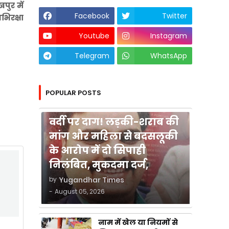
पुर में
Facebook
Twitter
भिरक्षा
Youtube
Instagram
Telegram
WhatsApp
POPULAR POSTS
कुशीनगर
वर्दी पर दाग! लड़की-शराब की
मांग और महिला से बदसलूकी
के आरोप में दो सिपाही
निलंबित, मुकदमा दर्ज,
by
Yugandhar Times
-
August 05, 2026
नाम में खेल या नियमों से