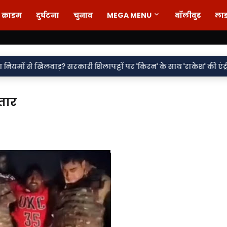
क्राइम
दुर्घटना
चुनाव
MEGA MENU
बॉलीवुड
ला
•
ाड़? सरकारी शिलापट्टों पर 'किरन' के साथ 'राकेश' की एंट्री पर सवाल
वर
्तार