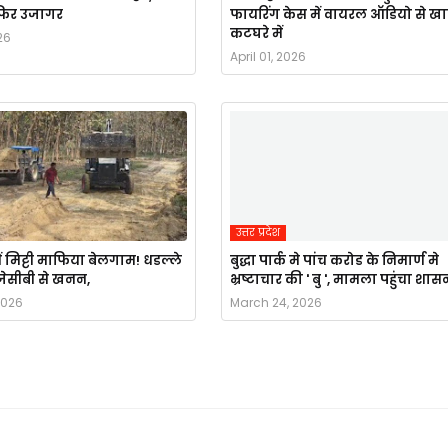
र फिर उजागर
फायरिंग केस में वायरल ऑडियो से ख
कटघरे में
26
April 01, 2026
उत्तर प्रदेश
ं मिट्टी माफिया बेलगाम! धडल्ले
बुद्धा पार्क मे पांच करोड के निमार्ण मे
ै जेसीबी से खनन,
भ्रष्टाचार की ' बु ', मामला पहुंचा शास
2026
March 24, 2026