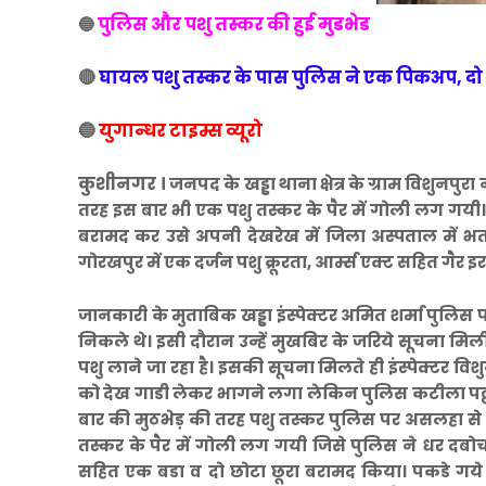
पुलिस और पशु तस्कर की हुई मुडभेड
🔵
🔴
घायल पशु तस्कर के पास पुलिस ने एक पिकअप, दो
🔵
युगान्धर टाइम्स व्यूरो
कुशीनगर ।
जनपद के खड्डा थाना क्षेत्र के ग्राम विशुनपु
तरह इस बार भी एक पशु तस्कर के पैर में गोली लग गयी
बरामद कर उसे अपनी देखरेख में जिला अस्पताल में भर्त
गोरखपुर में एक दर्जन पशु क्रूरता, आर्म्स एक्ट सहित गैर इ
जानकारी के मुताबिक खड्डा इंस्पेक्टर अमित शर्मा पुलिस 
निकले थे। इसी दौरान उन्हें मुखबिर के जरिये सूचना मिली
पशु लाने जा रहा है। इसकी सूचना मिलते ही इंस्पेक्टर व
को देख गाडी लेकर भागने लगा लेकिन पुलिस कटीला पट्ट
बार की मुठभेड़ की तरह पशु तस्कर पुलिस पर असलहा से
तस्कर के पैर में गोली लग गयी जिसे पुलिस ने धर दबो
सहित एक बडा व दो छोटा छूरा बरामद किया। पकडे गये प