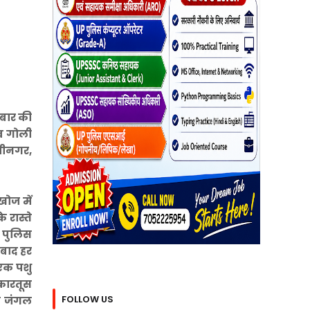
 बार की
 व गोली
ुशीनगर,
खोज में
 रास्ते
र पुलिस
 बाद हर
 एक पशु
 कारतूस
FOLLOW US
या जंगल