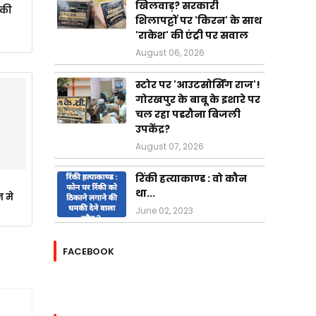
खिलवाड़? सरकारी
ाकी
शिलापट्टों पर 'किरन' के साथ
'राकेश' की एंट्री पर सवाल
August 06, 2026
स्टोर पर 'आउटसोर्सिंग राज'!
गोरखपुर के बाबू के इशारे पर
चल रहा पडरौना बिजली
उपकेंद्र?
August 07, 2026
रिंकी हत्याकाण्ड : वो कौन
था...
न मे
June 02, 2023
FACEBOOK