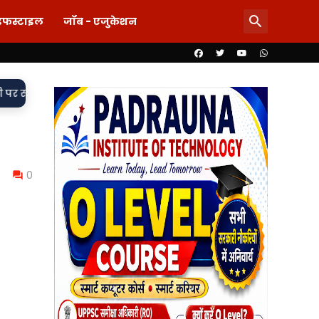
इफस्टाइल
जॉब - एजुकेशन
्दी पर दाग! लड़की-शराब की मांग और महिला से बदसलूकी के आरोप में दो स
0