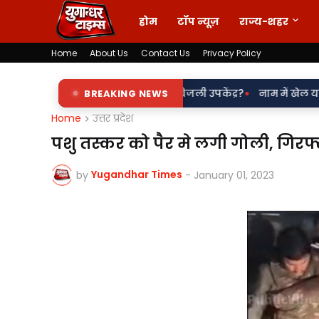
होम
टॉप न्यूज़
राज्य-शहर
Home
About Us
Contact Us
Privacy Policy
•
इशारे पर चल रहा पडरौना बिजली उपकेंद्र?
BREAKING NEWS
नाम में खेल या नियमों से खिलव
Home
उत्तर प्रदेश
पशु तस्कर को पैर मे लगी गोली, गिरफ
Yugandhar Times
by
-
January 01, 2023