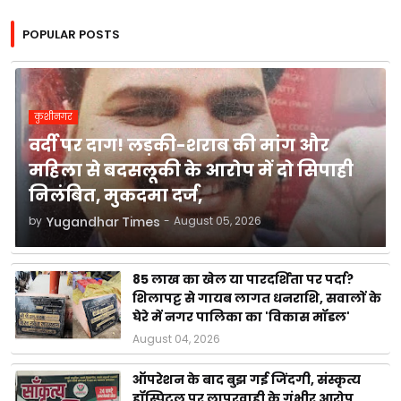
POPULAR POSTS
कुशीनगर
वर्दी पर दाग! लड़की-शराब की मांग और
महिला से बदसलूकी के आरोप में दो सिपाही
निलंबित, मुकदमा दर्ज,
by
Yugandhar Times
-
August 05, 2026
85 लाख का खेल या पारदर्शिता पर पर्दा?
शिलापट्ट से गायब लागत धनराशि, सवालों के
घेरे में नगर पालिका का 'विकास मॉडल'
August 04, 2026
ऑपरेशन के बाद बुझ गई जिंदगी, संस्कृत्य
हॉस्पिटल पर लापरवाही के गंभीर आरोप