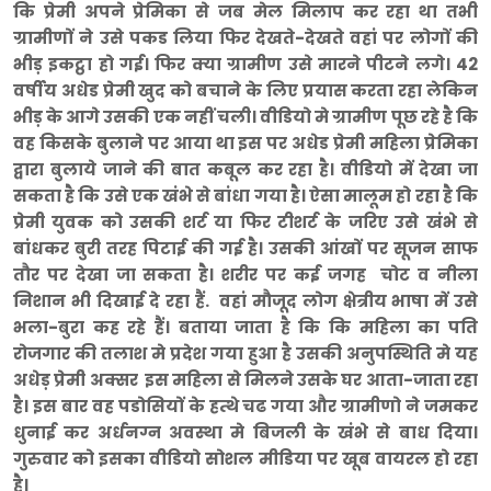
कि प्रेमी अपने प्रेमिका से जब मेल मिलाप कर रहा था तभी
ग्रामीणों
ने उसे पकड लिया फिर देखते-देखते वहां पर लोगों की
भीड़ इकट्ठा हो गई। फिर क्या ग्रामीण उसे मारने पीटने लगे। 42
वर्षीय अधेड प्रेमी खुद को बचाने के लिए प्रयास करता रहा लेकिन
भीड़ के आगे उसकी एक नहीं चली। वीडियो मे ग्रामीण पूछ रहे है कि
वह किसके बुलाने पर आया था इस पर अधेड प्रेमी महिला प्रेमिका
द्वारा बुलाये जाने की बात कबूल कर रहा है। वीडियो में देखा जा
सकता है कि उसे एक खंभे से बांधा गया है। ऐसा मालूम हो रहा है कि
प्रेमी युवक को उसकी शर्ट या फिर टीशर्ट के जरिए उसे खंभे से
बांधकर बुरी तरह पिटाई की गई है। उसकी आंखों पर सूजन साफ
तौर पर देखा जा सकता है। शरीर पर कई जगह चोट व नीला
निशान भी दिखाई दे रहा हैं. वहां मौजूद लोग क्षेत्रीय भाषा में उसे
भला-बुरा कह रहे हैं। बताया जाता है कि कि महिला का पति
रोजगार की तलाश मे प्रदेश गया हुआ है उसकी अनुपस्थिति मे यह
अधेड़ प्रेमी अक्सर इस महिला से मिलने उसके घर आता-जाता रहा
है। इस बार वह पडोसियों के हत्थे चढ गया और ग्रामीणो ने जमकर
धुनाई कर अर्धनग्न अवस्था मे बिजली के खंभे से बाध दिया।
गुरुवार को इसका वीडियो सोशल मीडिया पर खूब वायरल हो रहा
है।