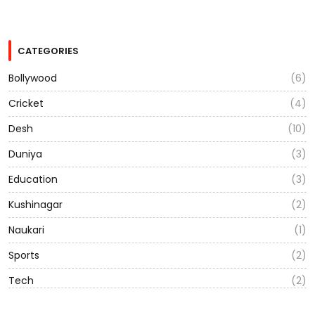
CATEGORIES
Bollywood
(6)
Cricket
(4)
Desh
(10)
Duniya
(3)
Education
(3)
Kushinagar
(2)
Naukari
(1)
Sports
(2)
Tech
(2)