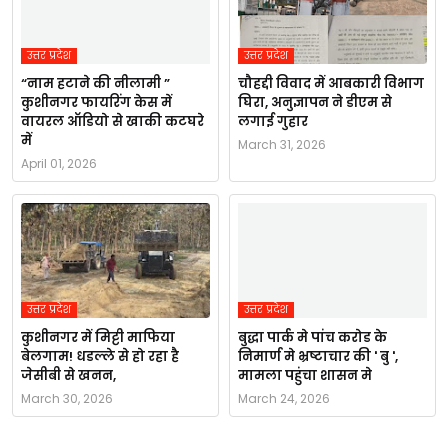
उत्तर प्रदेश
उत्तर प्रदेश
“नाम हटाने की नीलामी ”
चौहद्दी विवाद में आबकारी विभाग
कुशीनगर फायरिंग केस में
घिरा, अनुज्ञापन ने डीएम से
वायरल ऑडियो से खाकी कटघरे
लगाई गुहार
में
March 31, 2026
April 01, 2026
उत्तर प्रदेश
उत्तर प्रदेश
कुशीनगर में मिट्टी माफिया
बुद्धा पार्क मे पांच करोड के
बेलगाम! धडल्ले से हो रहा है
निमार्ण मे भ्रष्टाचार की ' बु ',
जेसीबी से खनन,
मामला पहुंचा शासन मे
March 30, 2026
March 24, 2026