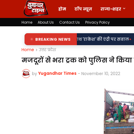
होम
टॉप न्यूज़
राज्य-शहर
Home
About Us
Contact Us
Privacy Policy
•
िलापट्टों पर 'किरन' के साथ 'राकेश' की एंट्री पर सवाल
BREAKING NEWS
वर्दी पर दाग! 
Home
उत्तर प्रदेश
मजदूरों से भरा ट्रक को पुलिस ने किय
Yugandhar Times
by
-
November 10, 2022