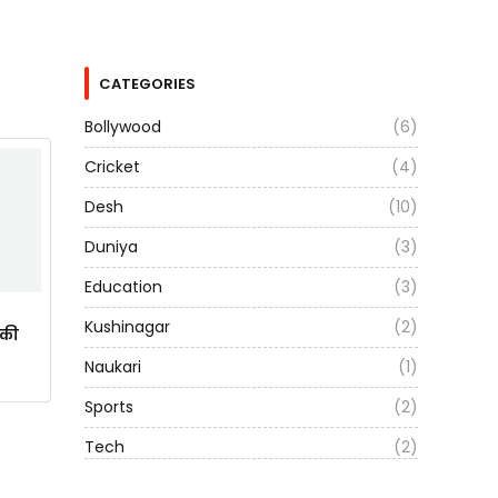
CATEGORIES
Bollywood
(6)
Cricket
(4)
Desh
(10)
Duniya
(3)
Education
(3)
Kushinagar
(2)
ाकी
Naukari
(1)
Sports
(2)
Tech
(2)