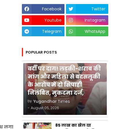
Facebook
Twitter
Youtube
Instagram
Telegram
WhatsApp
POPULAR POSTS
कुशीनगर
वर्दी पर दाग! लड़की-शराब की
मांग और महिला से बदसलूकी
के आरोप में दो सिपाही
निलंबित, मुकदमा दर्ज,
by
Yugandhar Times
-
August 05, 2026
85 लाख का खेल या
बंध लगा