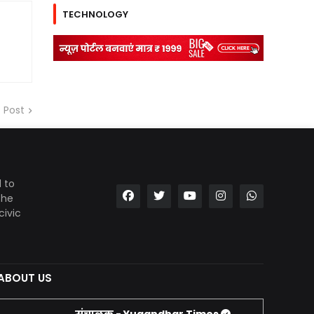
TECHNOLOGY
 Post
 to
the
civic
ABOUT US