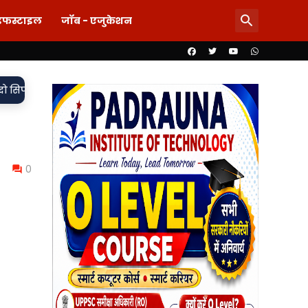
इफस्टाइल
जॉब - एजुकेशन
•
त, मुकदमा दर्ज,
85 लाख का खेल या पारदर्शिता पर पर्दा? शिलापट्ट से
0