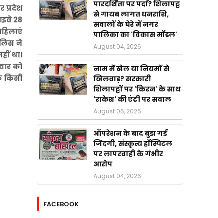
पारदर्शिता पर पर्दा? शिलापट्ट
 प्रदेश
से गायब लागत धनराशि,
ाइवे 28
सवालों के घेरे में नगर
हिलाएं
पालिका का 'विकास मॉडल'
ुलिस ने
August 04, 2026
हीं था।
िवार को
नाम में खेल या नियमों से
कि किसी
खिलवाड़? सरकारी
शिलापट्टों पर 'किरन' के साथ
'राकेश' की एंट्री पर सवाल
August 06, 2026
ऑपरेशन के बाद बुझ गई
जिंदगी, संस्कृत्य हॉस्पिटल
पर लापरवाही के गंभीर
आरोप
August 04, 2026
FACEBOOK