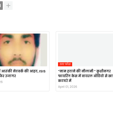
उत्तर प्रदेश
ं आतंकी नेटवर्क की आहट, ISIS
“नाम हटाने की नीलामी ” कुशीनगर
र फिर उजागर
फायरिंग केस में वायरल ऑडियो से ख
कटघरे में
26
April 01, 2026