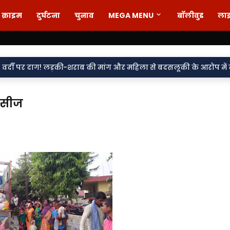
क्राइम
दुर्घटना
चुनाव
MEGA MENU
बॉलीवुड
ला
लड़की-शराब की मांग और महिला से बदसलूकी के आरोप में दो सिपाही निलंबि
ा सीज