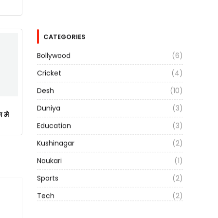
CATEGORIES
Bollywood
(6)
Cricket
(4)
Desh
(10)
Duniya
(3)
न मे
Education
(3)
Kushinagar
(2)
Naukari
(1)
Sports
(2)
Tech
(2)