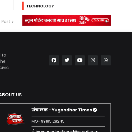
TECHNOLOGY
 Post
 to
the
civic
ABOUT US
संचालक - Yugandhar Times
MO- 99195 28245
मेल- yugandhartimes1@gmail.com