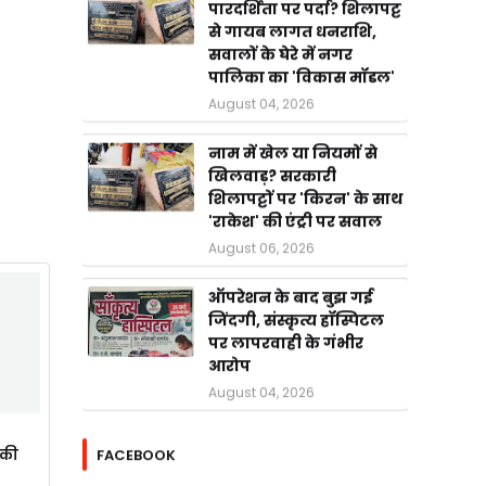
पारदर्शिता पर पर्दा? शिलापट्ट
से गायब लागत धनराशि,
सवालों के घेरे में नगर
पालिका का 'विकास मॉडल'
August 04, 2026
नाम में खेल या नियमों से
खिलवाड़? सरकारी
शिलापट्टों पर 'किरन' के साथ
'राकेश' की एंट्री पर सवाल
August 06, 2026
ऑपरेशन के बाद बुझ गई
जिंदगी, संस्कृत्य हॉस्पिटल
पर लापरवाही के गंभीर
आरोप
August 04, 2026
FACEBOOK
ाकी