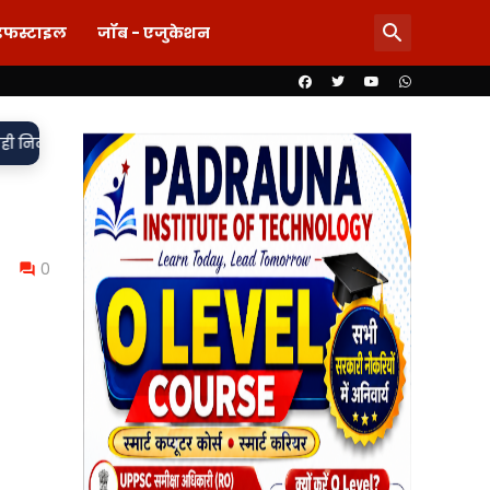
इफस्टाइल
जॉब - एजुकेशन
•
मा दर्ज,
85 लाख का खेल या पारदर्शिता पर पर्दा? शिलापट्ट से गायब ल
0