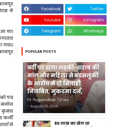
 कानपुर
Facebook
Twitter
ईओएस ने
Youtube
Instagram
Telegram
WhatsApp
हुआ था।
 लगातार
या गया।
POPULAR POSTS
 कानपुर
कुशीनगर
वर्दी पर दाग! लड़की-शराब की
मांग और महिला से बदसलूकी
के आरोप में दो सिपाही
निलंबित, मुकदमा दर्ज,
को पत्र
by
Yugandhar Times
ार मनोज
-
August 05, 2026
ज कुमार
ि फर्जी
85 लाख का खेल या
र्या ने