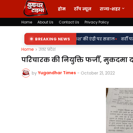
होम
टॉप न्यूज़
राज्य-शहर
Home
About Us
Contact Us
Privacy Policy
•
ों पर 'किरन' के साथ 'राकेश' की एंट्री पर सवाल
BREAKING NEWS
वर्दी पर दाग! लड़की-श
Home
उत्तर प्रदेश
परिचारक की नियुक्ति फर्जी, मुकदमा 
Yugandhar Times
by
-
October 21, 2022