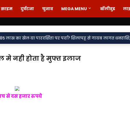
क्राइम
दुर्घटना
चुनाव
MEGA MENU
बॉलीवुड
ला
ा पारदर्शिता पर पर्दा? शिलापट्ट से गायब लागत धनराशि, सवालों के घेरे 
ल मे नही होता है मुफ्त इलाज
पाच से दस हजार रुपये