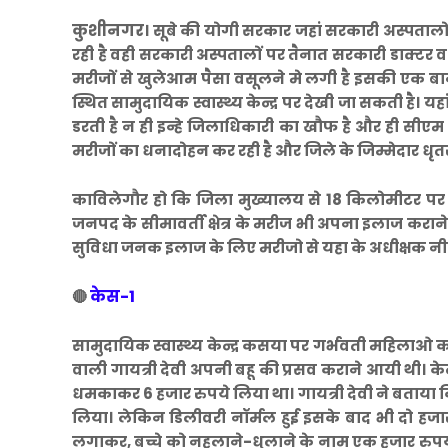
कुशीनगर
। सूबे की योगी सरकार जहां सरकारी अस्पतालों
रही है वही सरकारी अस्पतालों पर तैनात सरकारी डाक्टर
मरीजों से खुलेआम पैसा वसूलने मे लगी है इसकी एक ब
स्थित सामुदायिक स्वास्थ्य केन्द्र पर देखी जा सकती ह
डरती है न ही इन्हे जिलाधिकारी का खौफ है और ही 
मरीजों का धनादोहन कर रही है और जिले के जिम्मेदार धृतराष्ट
काविलेगौर हो कि जिला मुख्यालय से 18 किलोमीटर पर
जनपद के सीमावर्ती क्षेत्र के मरीज भी अपना इलाज कराने
सुविधा जनक इलाज के लिए मरीजो से यहा के अधीक्षक नी
केस-1
🔴
सामुदायिक स्वास्थ्य केन्द्र कसया पर गर्भवती महिलाओ क
वाली गायत्री देवी अपनी बहू की प्रसव कराने आयी थी। क
धमकाकर 6 हजार रुपये लिया था। गायत्री देवी ने बताया
लिया। लेकिन डिलीवरी नॉर्मल हुई इसके बाद भी दो हजार
लगाकर, बच्चे को नहलाने-धुलाने के नाम एक हजार रुपये 