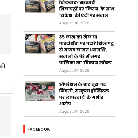
खिलवाड़? सरकारी
शिलापट्टों पर 'किरन' के साथ
'राकेश' की एंट्री पर सवाल
August 06, 2026
85 लाख का खेल या
पारदर्शिता पर पर्दा? शिलापट्ट
से गायब लागत धनराशि,
सवालों के घेरे में नगर
पालिका का 'विकास मॉडल'
ाकी
August 04, 2026
ऑपरेशन के बाद बुझ गई
जिंदगी, संस्कृत्य हॉस्पिटल
पर लापरवाही के गंभीर
आरोप
August 04, 2026
FACEBOOK