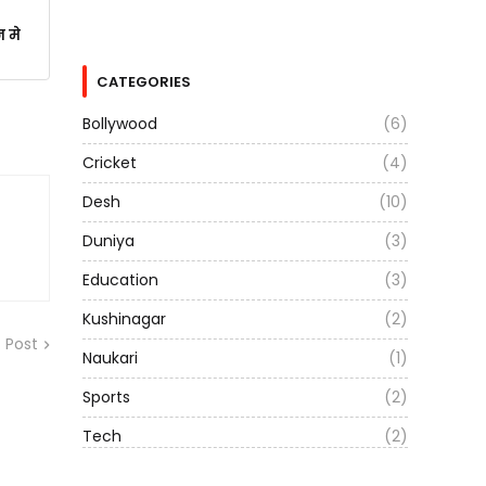
न मे
CATEGORIES
Bollywood
(6)
Cricket
(4)
Desh
(10)
Duniya
(3)
Education
(3)
Kushinagar
(2)
 Post
Naukari
(1)
Sports
(2)
Tech
(2)