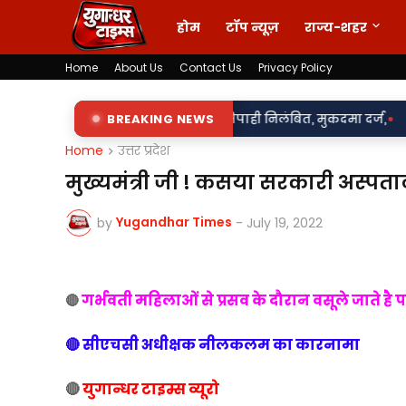
होम
टॉप न्यूज़
राज्य-शहर
Home
About Us
Contact Us
Privacy Policy
•
सलूकी के आरोप में दो सिपाही निलंबित, मुकदमा दर्ज,
BREAKING NEWS
85 लाख का खेल य
Home
उत्तर प्रदेश
मुख्यमंत्री जी ! कसया सरकारी अस्पता
Yugandhar Times
by
-
July 19, 2022
गर्भवती महिलाओं से प्रसव के दौरान वसूले जाते है 
🔴
🔴 सीएचसी अधीक्षक नीलकलम का कारनामा
🔴
युगान्धर टाइम्स व्यूरो