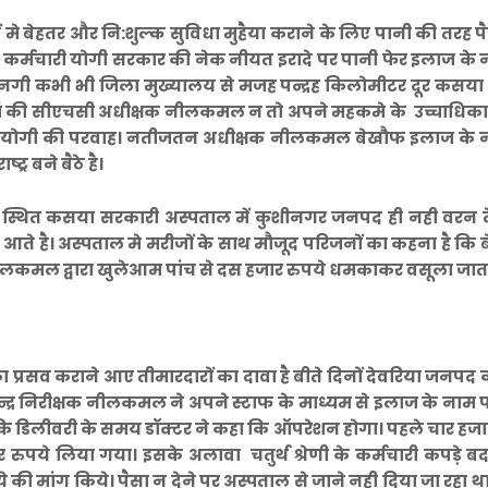
 मे बेहतर और नि:शुल्क सुविधा मुहैया कराने के लिए पानी की तरह प
 व कर्मचारी योगी सरकार की नेक नीयत इरादे पर पानी फेर इलाज के
ानगी कभी भी जिला मुख्यालय से मजह पन्द्रह किलोमीटर दूर कसया 
ै। यहां की सीएचसी अधीक्षक नीलकमल न तो अपने महकमे के उच्चाधिकार
सीएम योगी की परवाह। नतीजतन अधीक्षक नीलकमल बेखौफ इलाज के 
्र बने बैठे है।
 स्थित कसया सरकारी अस्पताल में कुशीनगर जनपद ही नही वरन द
 आते है। अस्पताल मे मरीजों के साथ मौजूद परिजनों का कहना है कि 
लकमल द्वारा खुलेआम पांच से दस हजार रुपये धमकाकर वसूला जाता
ा प्रसव कराने आए तीमारदारों का दावा है बीते दिनों देवरिया जनपद 
ेन्द्र निरीक्षक नीलकमल ने अपने स्टाफ के माध्यम से इलाज के नाम 
 कि डिलीवरी के समय डॉक्टर ने कहा कि ऑपरेशन होगा। पहले चार हजा
 रुपये लिया गया। इसके अलावा चतुर्थ श्रेणी के कर्मचारी कपड़े ब
की मांग किये। पैसा न देने पर अस्पताल से जाने नही दिया जा रहा 