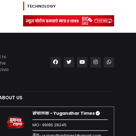
TECHNOLOGY
 to
the
civic
ABOUT US
संचालक - Yugandhar Times
MO- 99195 28245
मेल- yugandhartimes1@gmail.com