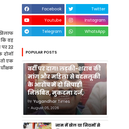
Facebook
Twitter
Youtube
Instagram
Telegram
WhatsApp
 खिलाफ
 कि वह
म पर 22
POPULAR POSTS
 दोनों
कुशीनगर
स तो एक
वर्दी पर दाग! लड़की-शराब की
अधीक्षक
मांग और महिला से बदसलूकी
के आरोप में दो सिपाही
निलंबित, मुकदमा दर्ज,
by
Yugandhar Times
-
August 05, 2026
नाम में खेल या नियमों से