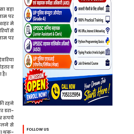
ैसा बहा
 नाम पर
शहर मे
ियों से
नाम पर
ेवरिया
बेहतर व
 है।
की रहने
पर डरा-
र रुपये
दलने से
FOLLOW US
था। थक-