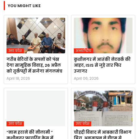
YOU MIGHT LIKE
उत्तर प्रदेश
अन्तर्राष्ट्रीय
गरीब बेटियों के सपनों को पंख
कुशीनगर में आतंकी नेटवर्क की
देगा सामूहिक विवाह, 26 अप्रैल
आहट, ISIS से जुड़े तार फिर
को तुर्कपट्टी में सजेगा मंगलमंच
उजागर
April 18, 2026
April 06, 2026
उत्तर प्रदेश
उत्तर प्रदेश
“नाम हटाने की नीलामी ”
चौहद्दी विवाद में आबकारी विभाग
कुशीनगर फायरिंग केस में
घिरा, अनुज्ञापन ने डीएम से