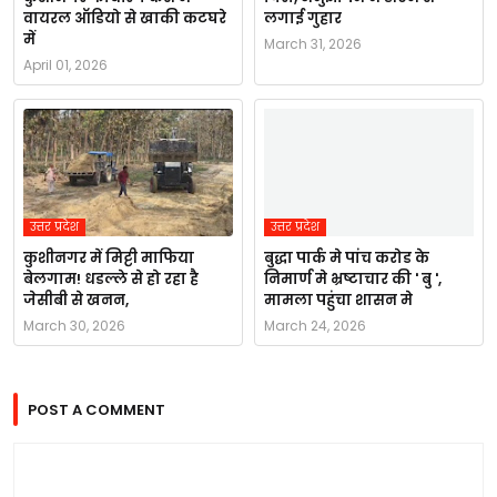
वायरल ऑडियो से खाकी कटघरे
लगाई गुहार
में
March 31, 2026
April 01, 2026
उत्तर प्रदेश
उत्तर प्रदेश
कुशीनगर में मिट्टी माफिया
बुद्धा पार्क मे पांच करोड के
बेलगाम! धडल्ले से हो रहा है
निमार्ण मे भ्रष्टाचार की ' बु ',
जेसीबी से खनन,
मामला पहुंचा शासन मे
March 30, 2026
March 24, 2026
POST A COMMENT