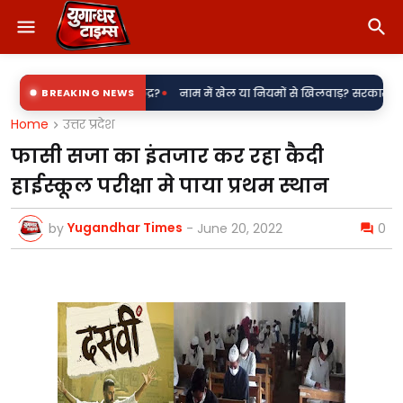
•
बिजली उपकेंद्र?
BREAKING NEWS
नाम में खेल या नियमों से खिलवाड़? सरकारी शिलापट्टों पर 'किरन
Home
उत्तर प्रदेश
फासी सजा का इंतजार कर रहा कैदी
हाईस्कूल परीक्षा मे पाया प्रथम स्थान
Yugandhar Times
by
-
June 20, 2022
0