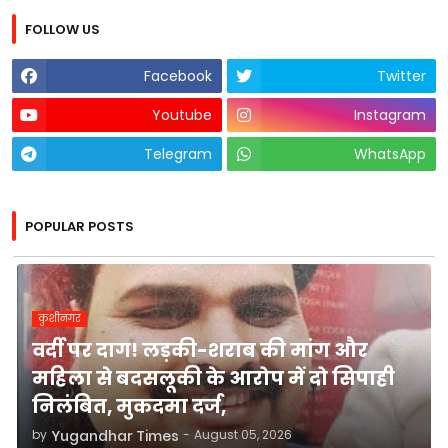
FOLLOW US
Facebook
Twitter
Youtube
Instagram
Telegram
WhatsApp
POPULAR POSTS
कुशीनगर
वर्दी पर दाग! लड़की-शराब की मांग और
महिला से बदसलूकी के आरोप में दो सिपाही
निलंबित, मुकदमा दर्ज,
by
Yugandhar Times
-
August 05, 2026