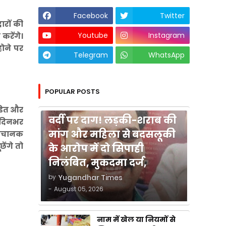
Facebook
Twitter
ारों की
Youtube
Instagram
करेंगे।
होने पर
Telegram
WhatsApp
POPULAR POSTS
कुशीनगर
ीडित और
वर्दी पर दाग! लड़की-शराब की
द दिनभर
मांग और महिला से बदसलूकी
 अचानक
ेंगे तो
के आरोप में दो सिपाही
निलंबित, मुकदमा दर्ज,
by
Yugandhar Times
-
August 05, 2026
नाम में खेल या नियमों से