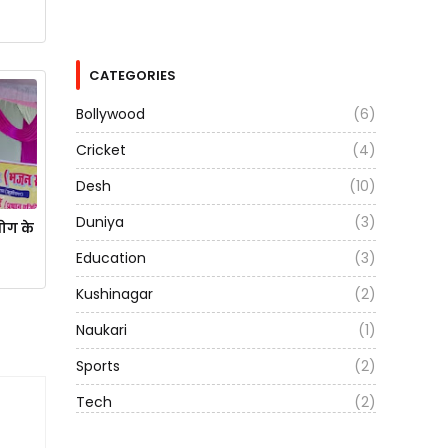
CATEGORIES
Bollywood
(6)
Cricket
(4)
Desh
(10)
Duniya
(3)
योग के
Education
(3)
Kushinagar
(2)
Naukari
(1)
Sports
(2)
Tech
(2)