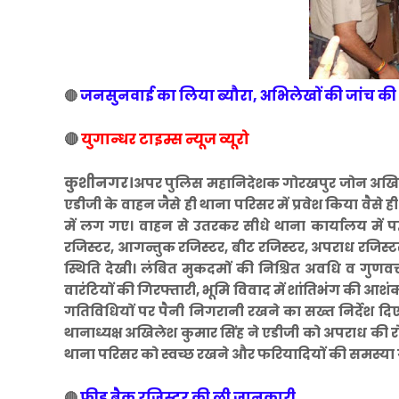
जनसुनवाई का लिया ब्यौरा, अभिलेखों की जांच की
🔴
🔴
युगान्धर टाइम्स न्यूज व्यूरो
कुशीनगर।
अपर पुलिस महानिदेशक गोरखपुर जोन अखिल 
एडीजी के वाहन जैसे ही थाना परिसर में प्रवेश किया वैसे ही
में लग गए। वाहन से उतरकर सीधे थाना कार्यालय में पह
रजिस्टर, आगन्तुक रजिस्टर, बीट रजिस्टर, अपराध रजिस्
स्थिति देखी। लंबित मुकदमों की निश्चित अवधि व गुणवत्
वारंटियों की गिरफ्तारी, भूमि विवाद में शांतिभंग की आशंका
गतिविधियों पर पैनी निगरानी रखने का सख्त निर्देश दिए। उ
थानाध्यक्ष अखिलेश कुमार सिंह ने एडीजी को अपराध की रो
थाना परिसर को स्वच्छ रखने और फरियादियों की समस्या गम
फीड बैक रजिस्टर की ली जानकारी
🔴