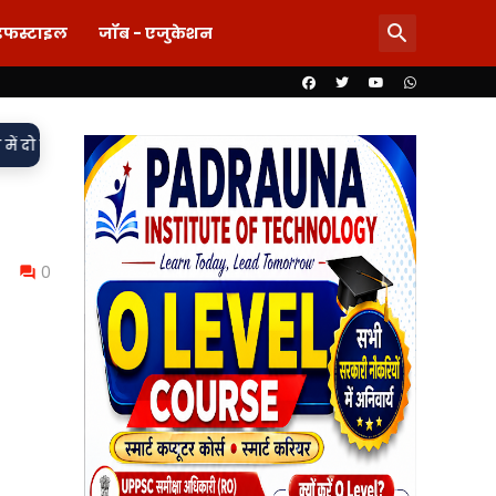
इफस्टाइल
जॉब - एजुकेशन
•
त, मुकदमा दर्ज,
85 लाख का खेल या पारदर्शिता पर पर्दा? शिलापट्ट से
0