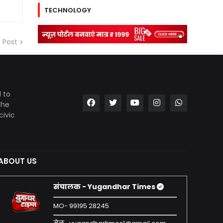
TECHNOLOGY
 Post
 to
the
civic
ABOUT US
संचालक - Yugandhar Times
MO- 99195 28245