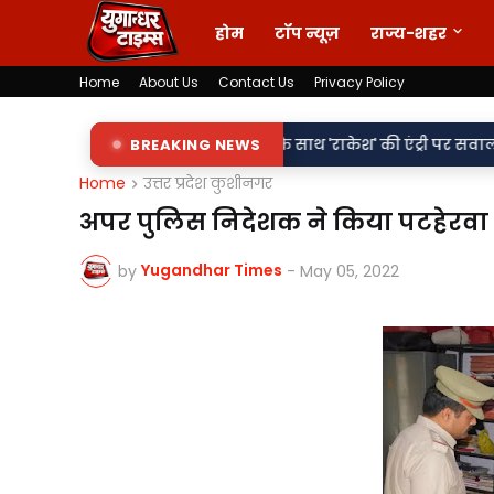
होम
टॉप न्यूज़
राज्य-शहर
Home
About Us
Contact Us
Privacy Policy
•
िलापट्टों पर 'किरन' के साथ 'राकेश' की एंट्री पर सवाल
BREAKING NEWS
वर्दी पर दाग! 
Home
उत्तर प्रदेश कुशीनगर
अपर पुलिस निदेशक ने किया पटहेरवा 
Yugandhar Times
by
-
May 05, 2022