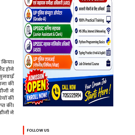
 किया।
ैद होने
नसुनवाई
ेचना की
डीजी ने
ियों की
प्त की।
डीजी ने
FOLLOW US