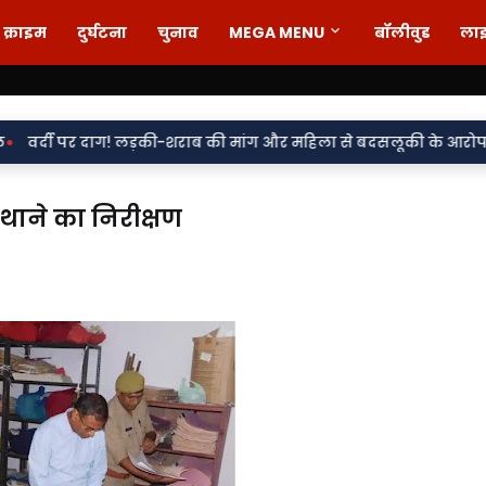
क्राइम
दुर्घटना
चुनाव
MEGA MENU
बॉलीवुड
ला
लड़की-शराब की मांग और महिला से बदसलूकी के आरोप में दो सिपाही निलंबि
थाने का निरीक्षण