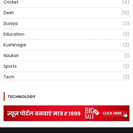
Cricket
(4)
Desh
(10)
Duniya
(3)
Education
(3)
Kushinagar
(2)
Naukari
(1)
Sports
(2)
Tech
(2)
TECHNOLOGY