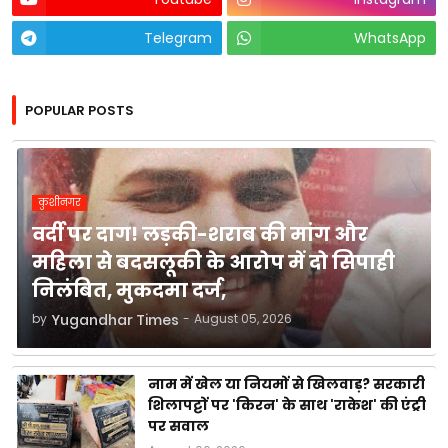
Telegram
WhatsApp
POPULAR POSTS
कुशीनगर
वर्दी पर दाग! लड़की-शराब की मांग और
महिला से बदसलूकी के आरोप में दो सिपाही
निलंबित, मुकदमा दर्ज,
by
Yugandhar Times
-
August 05, 2026
नाम में खेल या नियमों से खिलवाड़? सरकारी
शिलापट्टों पर 'किरन' के साथ 'राकेश' की एंट्री
पर सवाल