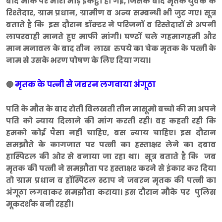
बाद मौके पर भारी भीड़ इकट्ठा हो गई, जिसके बाद मृतक युवक के
रिश्तेदार, ग्राम प्रधान, ग्रामीण व अन्य सम्बन्धी भी जुट गए। सूत्र
बताते है कि इस दौरान डॉक्टर ने परिजनों व रिस्तेदारों से अपनी
लापरवाही मानते हुए माफी मांगी। घण्टों चले गहमागहमी और
मान मनावल के बाद तीन लाख रुपये का चेक मृतक के पत्नी के
नाम से उसके भरण पोषण के लिए दिया गया।
मृतक के पत्नी से जबरन लगवाया अंगूठा
🔴
पति के मौत के बाद रोती विलखती तीन मासूमो बच्चो की मा अपने
पति को न्याय दिलाने की मांग करती रही। वह कहती रही कि
हमको कोई पैसा नही चाहिए, बस न्याय चाहिए। इस दौरान
समझौते के कागजात पर पत्नी का हस्ताक्षर लेने का दबाव
हास्पिटल की ओर से बनाया जा रहा था। सूत्र बताते है कि जब
मृतक की पत्नी ने समझौता पर हस्ताक्षर करने से इंकार कर दिया
तो ग्राम प्रधान व हॉस्पिटल स्टाप ने जबरन मृतक की पत्नी का
अंगूठा लगवाकर समझौता कराया। इस दौरान मौके पर पुलिस
मूकदर्शक बनी रहही।