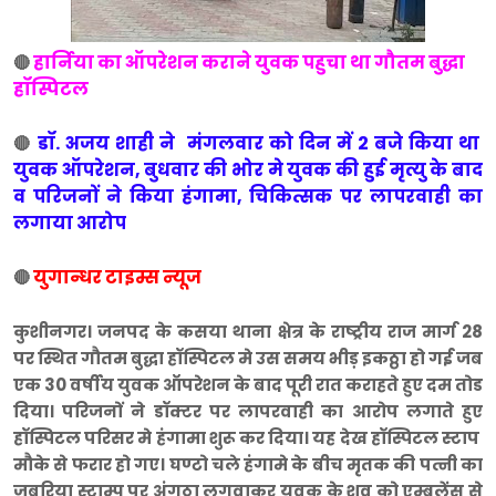
हार्निया का ऑपरेशन कराने युवक पहुचा था गौतम बुद्धा
🔴
हॉस्पिटल
डॉ. अजय शाही ने मंगलवार को दिन में 2 बजे किया था
🔴
युवक ऑपरेशन, बुधवार की भोर मे युवक की हुई मृत्यु के बाद
व परिजनों ने किया हंगामा, चिकित्सक पर लापरवाही का
लगाया आरोप
युगान्धर टाइम्स न्यूज
🔴
कुशीनगर। जनपद के कसया थाना क्षेत्र के राष्ट्रीय राज मार्ग 28
पर स्थित गौतम बुद्धा हॉस्पिटल मे उस समय भीड़ इकठ्ठा हो गई जब
एक 30 वर्षीय युवक ऑपरेशन के बाद पूरी रात कराहते हुए दम तोड
दिया। परिजनों ने डॉक्टर पर लापरवाही का आरोप लगाते हुए
हॉस्पिटल परिसर मे हंगामा शुरू कर दिया। यह देख हॉस्पिटल स्टाप
मौके से फरार हो गए। घण्टो चले हंगामे के बीच मृतक की पत्नी का
जबरिया स्टाम्प पर अंगूठा लगवाकर युवक के शव को एम्बुलेंस से