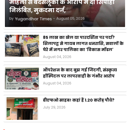
महिला से बदसलूकी के आरोप में दो सिपाही
निलंबित, मुकदमा दर्ज,
by
Yugandhar Times
-
August 05, 2026
85 लाख का खेल या पारदर्शिता पर पर्दा?
शिलापट्ट से गायब लागत धनराशि, सवालों के
घेरे में नगर पालिका का 'विकास मॉडल'
August 04, 2026
ऑपरेशन के बाद बुझ गई जिंदगी, संस्कृत्य
हॉस्पिटल पर लापरवाही के गंभीर आरोप
August 04, 2026
डीएफओ साहब! कहां हैं 1.20 करोड़ पौधे?
July 29, 2026