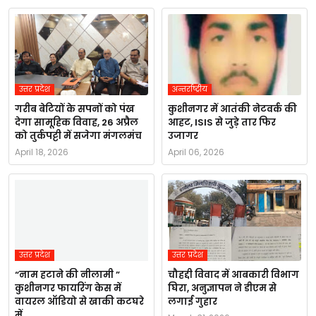
उत्तर प्रदेश
अन्तर्राष्ट्रीय
गरीब बेटियों के सपनों को पंख
कुशीनगर में आतंकी नेटवर्क की
देगा सामूहिक विवाह, 26 अप्रैल
आहट, ISIS से जुड़े तार फिर
को तुर्कपट्टी में सजेगा मंगलमंच
उजागर
April 18, 2026
April 06, 2026
उत्तर प्रदेश
उत्तर प्रदेश
“नाम हटाने की नीलामी ”
चौहद्दी विवाद में आबकारी विभाग
कुशीनगर फायरिंग केस में
घिरा, अनुज्ञापन ने डीएम से
वायरल ऑडियो से खाकी कटघरे
लगाई गुहार
में