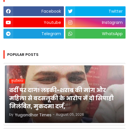
Facebook
Twitter
Youtube
Instagram
Telegram
WhatsApp
POPULAR POSTS
कुशीनगर
वर्दी पर दाग! लड़की-शराब की मांग और
महिला से बदसलूकी के आरोप में दो सिपाही
निलंबित, मुकदमा दर्ज,
by
Yugandhar Times
-
August 05, 2026