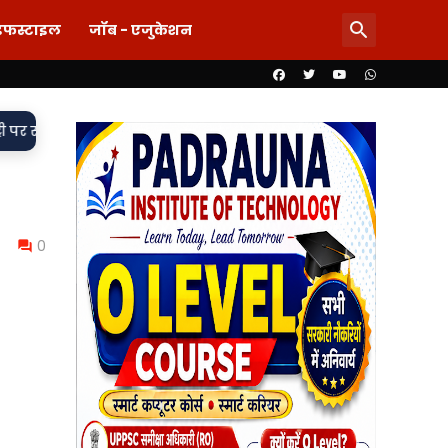
इफस्टाइल
जॉब - एजुकेशन
र्दी पर दाग! लड़की-शराब की मांग और महिला से बदसलूकी के आरोप में दो 
0