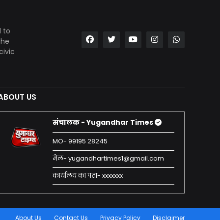
 to
the
civic
ABOUT US
संचालक - Yugandhar Times
MO- 99195 28245
मेल- yugandhartimes1@gmail.com
कार्यालय का पता- xxxxxxx
About Us
Contact Us
Privacy Policy
Disclaimer