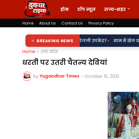
होम
टॉप न्यूज़
राज्य-शहर
Home
About Us
Contact Us
Privacy Policy
•
 इशारे पर चल रहा पडरौना बिजली उपकेंद्र?
BREAKING NEWS
नाम में खेल या नियमों से खिल
Home
उत्तर प्रदेश
धरती पर उतरी चैतन्य देवियां
Yugandhar Times
by
-
October 15, 2021