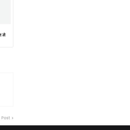
न मे
 Post