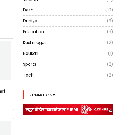
Desh
(10)
Duniya
(3)
Education
(3)
Kushinagar
(2)
Naukari
(1)
Sports
(2)
Tech
(2)
ाकी
TECHNOLOGY