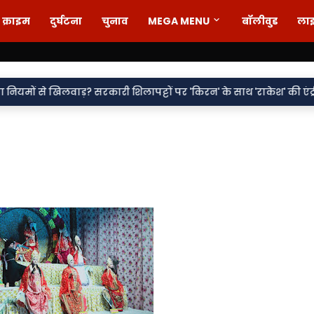
क्राइम
दुर्घटना
चुनाव
MEGA MENU
बॉलीवुड
ला
•
वाड़? सरकारी शिलापट्टों पर 'किरन' के साथ 'राकेश' की एंट्री पर सवाल
व