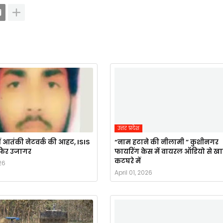
उत्तर प्रदेश
ं आतंकी नेटवर्क की आहट, ISIS
“नाम हटाने की नीलामी ” कुशीनगर
र फिर उजागर
फायरिंग केस में वायरल ऑडियो से ख
कटघरे में
26
April 01, 2026