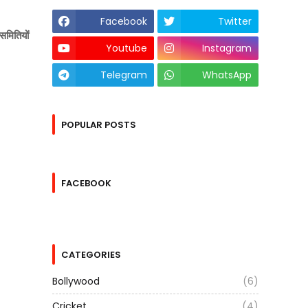
Facebook
Twitter
 समितियों
Youtube
Instagram
Telegram
WhatsApp
POPULAR POSTS
FACEBOOK
CATEGORIES
Bollywood
(6)
Cricket
(4)