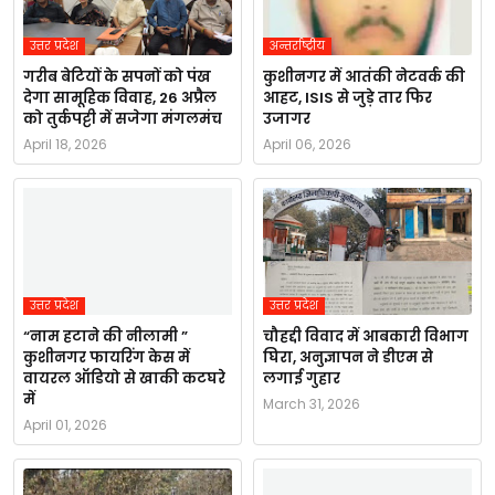
उत्तर प्रदेश
अन्तर्राष्ट्रीय
गरीब बेटियों के सपनों को पंख
कुशीनगर में आतंकी नेटवर्क की
देगा सामूहिक विवाह, 26 अप्रैल
आहट, ISIS से जुड़े तार फिर
को तुर्कपट्टी में सजेगा मंगलमंच
उजागर
April 18, 2026
April 06, 2026
उत्तर प्रदेश
उत्तर प्रदेश
“नाम हटाने की नीलामी ”
चौहद्दी विवाद में आबकारी विभाग
कुशीनगर फायरिंग केस में
घिरा, अनुज्ञापन ने डीएम से
वायरल ऑडियो से खाकी कटघरे
लगाई गुहार
में
March 31, 2026
April 01, 2026