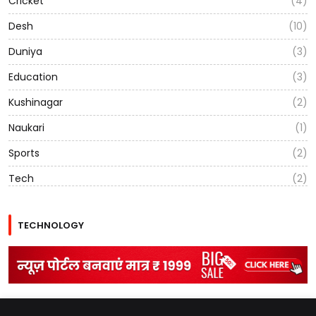
Cricket
(4)
Desh
(10)
Duniya
(3)
Education
(3)
Kushinagar
(2)
Naukari
(1)
Sports
(2)
Tech
(2)
TECHNOLOGY