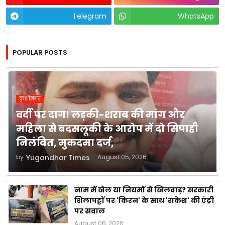
Telegram
WhatsApp
POPULAR POSTS
कुशीनगर
वर्दी पर दाग! लड़की-शराब की मांग और
महिला से बदसलूकी के आरोप में दो सिपाही
निलंबित, मुकदमा दर्ज,
by
Yugandhar Times
-
August 05, 2026
नाम में खेल या नियमों से खिलवाड़? सरकारी
शिलापट्टों पर 'किरन' के साथ 'राकेश' की एंट्री
पर सवाल
August 06, 2026