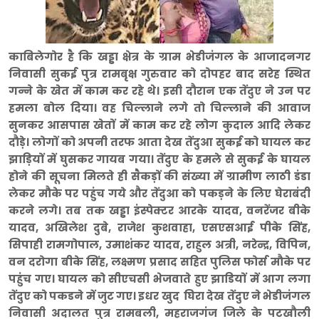
काबिलेगोर है कि खड्डा क्षेत्र के ग्राम भेडीजंगल के आजादनगर
निवासी सुकई पुत्र रामबृक्ष गुरुवार को दोपहर बाद सरेह स्थित
गन्ने के खेत में काम कर रहे थे। इसी दौरान एक तेंदुए ने उन पर
हमला बोल दिया। वह चिल्लाने लगे तो चिल्लाने की आवाज
सुनकर आसपास खेतों में काम कर रहे लोग कुदाल आदि लेकर
दौड़े। लोगों को अपनी तरफ आता देख तेंदुआ सुकई को घायल कर
झाड़ियों में घुसकर गायब गया। तेंदुए के हमले से सुकई के घायल
होने की सूचना मिलते ही सैकड़ों की संख्या में ग्रामीण लाठी डंडा
लेकर मौके पर पहुंच गये और तेंदुआ को पकड़ने के लिए घेराबंदी
करने लगे। तब तक खड्डा इंस्पेक्टर आरके यादव, वनरेंजर बीके
यादव, अखिलेश दुबे, राजेश कुशवाहा, एसएसआई पीके सिंह,
सिपाही रामगोपाल, उमाशंकर यादव, राहुल अत्री, नरेन्द्र, विपिन,
वन दरोगा बीके सिंह, लक्ष्मण प्रसाद सहित पुलिस फोर्स मौके पर
पहुंच गए। घायल को सीएचसी भेजवाते हुए झाडियों में आग लगा
तेंदुए को पकडने में जुट गए। इधर खुद घिरा देख तेंदुए ने भेडीजंगल
निवासी अदालत पुत्र रामबली, महराजगंज जिले के पटखौली