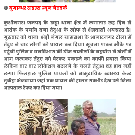
🔴
युगान्धर टाइम्स न्यूज नेटवर्क
कुशीनगर। जनपद के खड्डा थाना क्षेत्र में लगातार छह दिन से
आतंक के पर्याय बना तेंदुआ के खौफ से क्षेत्रवासी भयग्रस्त है।
गुरुवार को थाना भेड़ी जंगल ग्रामसभा के आजादनगर टोला में
तेंदुए ने चार लोगों को घायल कर दिया। सूचना पाकर मौके पर
पहुंची पुलिस व वनविभाग की टीम ग्रामीणों के सहयोग से खेतों में
आग जलाकर तेंदुए को घेरकर पकडने का काफी प्रयास किया
लेकिन बार बार लोकेशन बदलने के चलते तेदुआ वह हाथ नहीं
लगा। फिलहाल पुलिस घायलों को सामुदायिक स्वास्थ्य केन्द्र
तुर्कहा भेजवाया। जहां एक घायल की हालत गम्भीर देख उसे जिला
अस्पताल रेफर कर दिया गया।