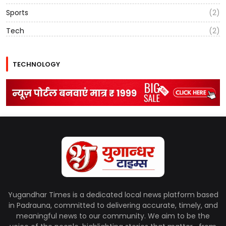
Sports
(2)
Tech
(2)
TECHNOLOGY
Yugandhar Times is a dedicated local news platform based
in Padrauna, committed to delivering accurate, timely, and
meaningful news to our community. We aim to be the