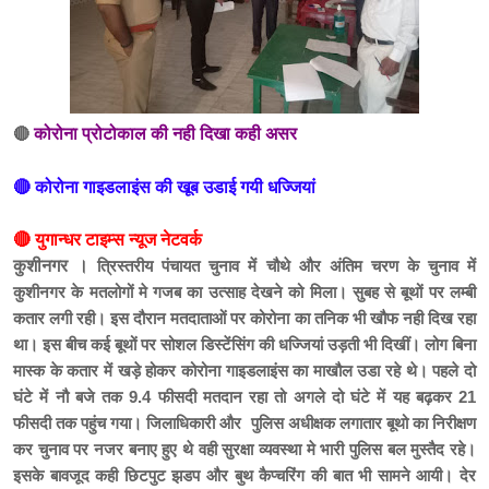
🔴
कोरोना प्रोटोकाल की नही दिखा कही असर
🔴 कोरोना गाइडलाइंस की खूब उडाई गयी धज्जियां
🔴 युगान्धर टाइम्स न्यूज नेटवर्क
कुशीनगर ।
त्रिस्‍तरीय पंचायत चुनाव में चौथे और अंतिम चरण के चुनाव में
कुशीनगर के मतलोगों मे गजब का उत्‍साह देखने को मिला। सुबह से बूथों पर लम्‍बी
कतार लगी रही। इस दौरान मतदाताओं पर कोरोना का तनिक भी खौफ नही दिख रहा
था। इस बीच कई बूथों पर सोशल डिस्‍टेंसिंग की धज्जियां उड़ती भी दिखीं। लोग बिना
मास्क के कतार में खड़े होकर कोरोना गाइडलाइंस का माखौल उडा रहे थे। पहले दो
घंटे में नौ बजे तक 9.4 फीसदी मतदान रहा तो अगले दो घंटे में यह बढ़कर 21
फीसदी तक पहुंच गया। जिलाधिकारी और पुलिस अधीक्षक लगातार बूथो का निरीक्षण
कर चुनाव पर नजर बनाए हुए थे वही सुरक्षा व्यवस्था मे भारी पुलिस बल मुस्तैद रहे।
इसके बावजूद कही छिटपुट झडप और बुथ कैप्चरिंग की बात भी सामने आयी। देर