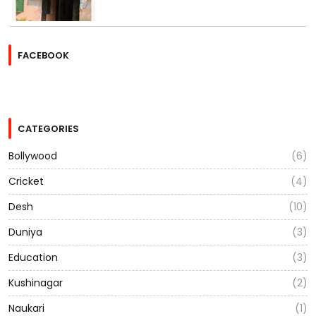
FACEBOOK
CATEGORIES
Bollywood
(6)
Cricket
(4)
Desh
(10)
Duniya
(3)
Education
(3)
Kushinagar
(2)
Naukari
(1)