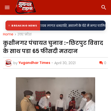
•
शिलापट्ट से गायब लागत धनराशि, सवालों के घेरे में नगर पालिका का 'विकास मॉडल'
BREAKING NEWS
Home
उत्तर प्रदेश
कुशीनगर पंचायत चुनाव :-छिटपुट विवाद
के साथ पडा 65 फीसदी मतदान
Yugandhar Times
by
-
April 30, 2021
0