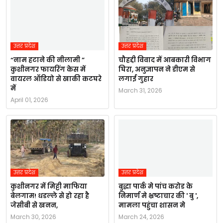
उत्तर प्रदेश
उत्तर प्रदेश
“नाम हटाने की नीलामी ”
चौहद्दी विवाद में आबकारी विभाग
कुशीनगर फायरिंग केस में
घिरा, अनुज्ञापन ने डीएम से
वायरल ऑडियो से खाकी कटघरे
लगाई गुहार
में
March 31, 2026
April 01, 2026
उत्तर प्रदेश
उत्तर प्रदेश
कुशीनगर में मिट्टी माफिया
बुद्धा पार्क मे पांच करोड के
बेलगाम! धडल्ले से हो रहा है
निमार्ण मे भ्रष्टाचार की ' बु ',
जेसीबी से खनन,
मामला पहुंचा शासन मे
March 30, 2026
March 24, 2026