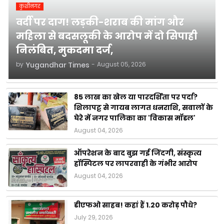
कुशीनगर
वर्दी पर दाग! लड़की-शराब की मांग और
महिला से बदसलूकी के आरोप में दो सिपाही
निलंबित, मुकदमा दर्ज,
by
Yugandhar Times
-
August 05, 2026
85 लाख का खेल या पारदर्शिता पर पर्दा?
शिलापट्ट से गायब लागत धनराशि, सवालों के
घेरे में नगर पालिका का 'विकास मॉडल'
August 04, 2026
ऑपरेशन के बाद बुझ गई जिंदगी, संस्कृत्य
हॉस्पिटल पर लापरवाही के गंभीर आरोप
August 04, 2026
डीएफओ साहब! कहां हैं 1.20 करोड़ पौधे?
July 29, 2026