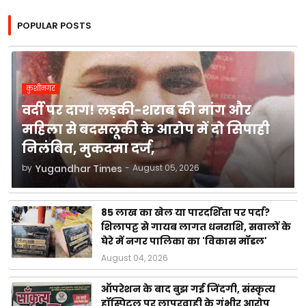
POPULAR POSTS
कुशीनगर
वर्दी पर दाग! लड़की-शराब की मांग और
महिला से बदसलूकी के आरोप में दो सिपाही
निलंबित, मुकदमा दर्ज,
by
Yugandhar Times
-
August 05, 2026
85 लाख का खेल या पारदर्शिता पर पर्दा?
शिलापट्ट से गायब लागत धनराशि, सवालों के
घेरे में नगर पालिका का 'विकास मॉडल'
August 04, 2026
ऑपरेशन के बाद बुझ गई जिंदगी, संस्कृत्य
हॉस्पिटल पर लापरवाही के गंभीर आरोप