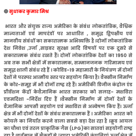
🔴
सुधाकर कुमार मिश्र
भारत और संयुक्त राज्य अमेरिका के संबंध लोकतांत्रिक, वैश्विक
मान्यताओं एवं मापदंडों पर आधारित , समृद्ध द्विपक्षीय एवं
मानवीय संबंधों का सकारात्मक अभिव्यक्ति है ।दोनों लोकतांत्रिक
देश निवेश ,उर्जा ,साइबर सुरक्षा आदि विषयों पर एक दूसरे से
सकारात्मक संबंध रखते हैं। दोनों लोकतांत्रिक देशों का 1950 से
अब तक सभी क्षेत्रों में सकारात्मक, सम्मानजनक गरिमामय एवं
समृद्ध शाली संबंध रहे हैं । कोविड-19 महामारी के नियंत्रण में दोनों
देशों ने परस्पर आत्मीय स्तर पर सहयोग किया है। वैक्सीन निर्माण
के कोर-समूह में भी दोनों राष्ट्र रहे हैं। अमेरिकी डिजीज कंट्रोल एंड
प्रीवेंशन केंद्रों केवैज्ञानिक भारत सरकार को सलाह- मशविरा
एवमदिशा -निर्देश दिए हैं ।वैक्सीन निर्माण में दोनों देशों के
वैज्ञानिक आपसी सहयोग एवं मशविरा से अन्वेषण किए हैं। ऊर्जा
क्षेत्र में भी दोनों देशों के संबंध सकारात्मक हैं । अमेरिका भारत को
कोयले का निर्यात करने वाला सबसे बड़ा देश रहा है ।क्रूड आयल
का चौथा एवं तरल प्राकृतिक गैस (LPG)का सातवां सहयोगी राष्ट्र
रहा है ।वर्तमान में सैकड़ों से ज्यादा अमेरिकी कंपनियां ऊर्जा क्षेत्र में