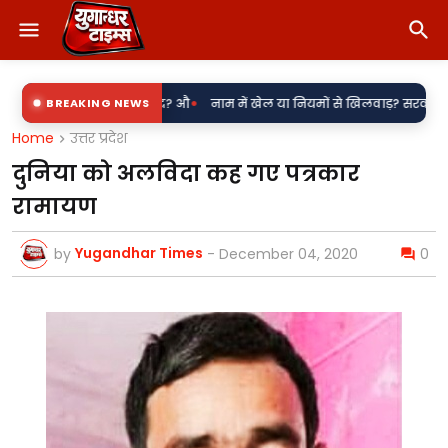
•
बिजली उपकेंद्र? औ
BREAKING NEWS
नाम में खेल या नियमों से खिलवाड़? सरकारी शिलापट्टों पर 'कि
Home
उत्तर प्रदेश
दुनिया को अलविदा कह गए पत्रकार
रामायण
Yugandhar Times
by
-
December 04, 2020
0