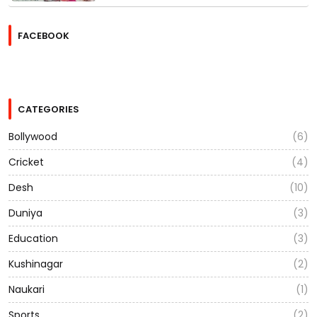
FACEBOOK
CATEGORIES
Bollywood
(6)
Cricket
(4)
Desh
(10)
Duniya
(3)
Education
(3)
Kushinagar
(2)
Naukari
(1)
Sports
(2)