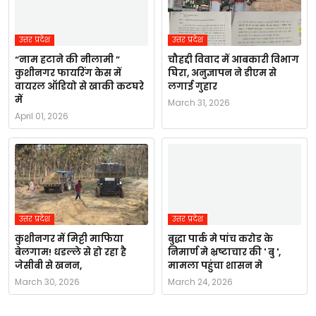
उत्तर प्रदेश
उत्तर प्रदेश
“नाम हटाने की नीलामी ”
चौहद्दी विवाद में आबकारी विभाग
कुशीनगर फायरिंग केस में
घिरा, अनुज्ञापन ने डीएम से
वायरल ऑडियो से खाकी कटघरे
लगाई गुहार
में
March 31, 2026
April 01, 2026
उत्तर प्रदेश
उत्तर प्रदेश
कुशीनगर में मिट्टी माफिया
बुद्धा पार्क मे पांच करोड के
बेलगाम! धडल्ले से हो रहा है
निमार्ण मे भ्रष्टाचार की ' बु ',
जेसीबी से खनन,
मामला पहुंचा शासन मे
March 30, 2026
March 24, 2026