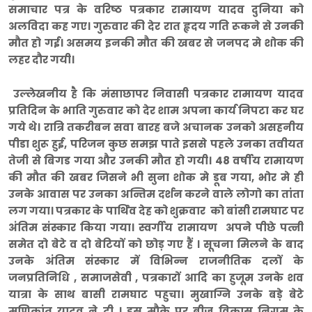
समाचार पत्र के वरिष्ठ पत्रकार रामायण यादव दुनिया को
अलविदा कह गए। गुरुवार की देर रात हृदय गति रूकने से उनकी
मौत हो गई। असमय इनकी मौत की खबर से जनपद मे शोक की
लहर दौर गयी।
उल्लेखनीय है कि मंसाछापर निवासी पत्रकार रामायण यादव
प्रतिदिन के भाति गुरुवार को देर शाम अपना कार्य निपटा कर घर
गये थे। रात्रि तकरीबन सवा बारह बजे अचानक उनको असहनीय
पीडा शुरू हुई, परिजन कुछ समझ पाते इससे पहले उनका तवीयत
तेजी से बिगड गया और उनकी मौत हो गयी। 48 वर्षीय रामायण
की मौत की खबर जिसने भी सुना शोक मे डूब गया, भोर मे ही
उनके आवास पर उनका अन्तिम दर्शन करने वाले लोगो का तांता
लग गया। पत्रकार के पार्थिव देह को शुक्रवार को बांसी रामघाट पर
अंतिम संस्कार किया गया। स्वर्गीय रामायण अपने पीछे पत्नी
समेत दो बेटे व दो बेटियों को छोड़ गए हैं । सूचना मिलने के बाद
उनके अंतिम संस्कार में विभिन्न राजनीतिक दलों के
जनप्रतिनिधि , समाजसेवी , पत्रकारों आदि का हुजूम उनके शव
यात्रा के साथ बासी रामघाट पहुचा। मुखाग्नि उनके बड़े बेटे
मणिकांत यादव ने दी । इस मौके पर बीज विकास निगम के