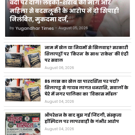
वर्दी पर दाग! लड़की-शराब की मांग और
महिला से बदसलूकी के आरोप में दो सिपाही
निलंबित, मुकदमा दर्ज,
by
Yugandhar Times
-
August 05, 2026
नाम में खेल या नियमों से खिलवाड़? सरकारी
शिलापट्टों पर 'किरन' के साथ 'राकेश' की एंट्री
पर सवाल
August 06, 2026
85 लाख का खेल या पारदर्शिता पर पर्दा?
शिलापट्ट से गायब लागत धनराशि, सवालों के
घेरे में नगर पालिका का 'विकास मॉडल'
August 04, 2026
ऑपरेशन के बाद बुझ गई जिंदगी, संस्कृत्य
हॉस्पिटल पर लापरवाही के गंभीर आरोप
August 04, 2026