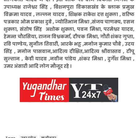
उपाध्यक्ष राजेश्वर सिंह , बिशनपुरा विकासखंड के ब्लाक प्रमुख
विक्रमा यादव , लल्लन यादव , शिक्षक राकेश दत्त शुक्ला , वरिष्ठ
पत्रकार ओम प्रकाश दुबे , ज्योतिभान मिश्रा ,संजय चाणक्य, एसन
शुक्ला, संतोष सिंह अशोक शुक्ला, पवन मिश्रा, परमेश्वर यादव,
हेमन्त चौरसिया, राजन विश्वकर्मा, दीपक मिश्रा, गौरी शंकर गुप्ता,
रवि पाण्डेय, सुनील तिवारी, आरके भट्ट ,मनोज कुमार चौबे , उदय
सिंह , मनोज पासवान,आदित्य दीक्षित,आदित्य श्रीवास्तव , टीपू
सुल्तान , केडी यादव ,नवीन पांडेय ,शंकर मिश्रा , दुर्गेश मिश्रा ,
उमर अंसारी आदि लोग मौजूद रहे ।