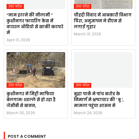
उत्तर प्रदेश
उत्तर प्रदेश
“नाम हटाने की नीलामी ”
चौहद्दी विवाद में आबकारी विभाग
कुशीनगर फायरिंग केस में
घिरा, अनुज्ञापन ने डीएम से
वायरल ऑडियो से खाकी कटघरे
लगाई गुहार
में
March 31, 2026
April 01, 2026
उत्तर प्रदेश
उत्तर प्रदेश
कुशीनगर में मिट्टी माफिया
बुद्धा पार्क मे पांच करोड के
बेलगाम! धडल्ले से हो रहा है
निमार्ण मे भ्रष्टाचार की ' बु ',
जेसीबी से खनन,
मामला पहुंचा शासन मे
March 30, 2026
March 24, 2026
POST A COMMENT