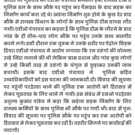
आदेश पर गुरुवार को एडीओ पंचायत मजरुल हक, राजस्व टीम व
पुलिस बल के साथ मौके पर पहुंच कर पैमाइश के बाद सड़क का
निर्माण कार्य करा रहे थे। खडंजा निर्माण शुरू होने के कुछ देर बाद
मौके से राजस्व विभाग के लोगों के साथ पुलिस टीम वापस लौट
गयी। एडीओ पंचायत का कहना है कि पुलिस टीम के लौटने के बाद
गांव के ही तीन-चार लोग मौके पर पहुंच उनके साथ मारपीट
करने लगे। इसी दौरान एक युवक ने उनके शरीर पर पेट्रोल छिड़क
दिया। एडीओ पंचायत ने आरोप लगाया कि उन दबंगो की योजना
उन्हे जिंदा जलाने की थी लेकिन ग्राम प्रधान और गांव कुछ लोगों
ने उन्हे किसी तरह से दबंगो के चंगुल से छुड़ाकर उनकी जान
बचायी। इसके बाद एडीओ पंचायत ने पुलिस सहित
उच्चाधिकारियों को इस घटना की जानकारी दी। विवाद की सूचना
पर पहुंची पटहेरवा थाने की पुलिस एक आरोपी को हिरासत में
लेकर पूछताछ के लिए थाने ले गयी। इस संबंध में एसओ पटहेरवा
अतुल्य कुमार पांडेय ने कहा कि खड़ंजा सड़क निर्माण के लिए
राजस्व कर्मियों के साथ पुलिस भी मौके पर गयी थी। बाद में पुनः
विवाद की सूचना पर पुलिस मौके पर पहुंच कर एक आरोपी को
हिरासत मे लेकर पूछताछ कर रही है। तहरीर मिलने पर कार्रवाई की
जाएगी।