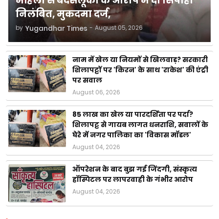
महिला से बदसलूकी के आरोप में दो सिपाही
निलंबित, मुकदमा दर्ज,
by
Yugandhar Times
-
August 05, 2026
नाम में खेल या नियमों से खिलवाड़? सरकारी
शिलापट्टों पर 'किरन' के साथ 'राकेश' की एंट्री
पर सवाल
August 06, 2026
85 लाख का खेल या पारदर्शिता पर पर्दा?
शिलापट्ट से गायब लागत धनराशि, सवालों के
घेरे में नगर पालिका का 'विकास मॉडल'
August 04, 2026
ऑपरेशन के बाद बुझ गई जिंदगी, संस्कृत्य
हॉस्पिटल पर लापरवाही के गंभीर आरोप
August 04, 2026