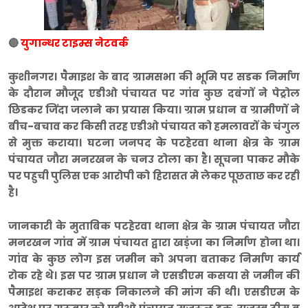
🔴
युगान्धर टाइम्स नेटवर्क
कुशीनगर। पैमाइश के बाद ग्रामसभा की भूमि पर सडक निर्माण
के दौरान मौजूद एडीओ पंचायत पर गांव कुछ दबंगों ने पेट्रोल
छिडकर जिंदा जलाने का प्रयास किया। ग्राम प्रधान व ग्रामीणों ने
बीच-बचाव कर किसी तरह एडीओ पंचायत को हमलावरों के चंगुल
से मुक्त कराया। घटना जनपद के पटहेरवा थाना क्षेत्र के ग्राम
पंचायत जौरा मनरखन के चनउ टोला का है। सूचना पाकर मौके
पर पहुची पुलिस एक आरोपी को हिरासत मे लेकर पूछताछ कर रही
है।
जानकारी के मुताबिक पटहेरवा थाना क्षेत्र के ग्राम पंचायत जौरा
मनरखन गांव में ग्राम पंचायत द्वारा खड़ंजा का निर्माण होना था।
गांव के कुछ लोग इस जमीन को अपना बताकर निर्माण कार्य
रोक रहे थे। इस पर ग्राम प्रधान ने एसडीएम कसया से जमीन की
पैमाइश कराकर सड़क निकालने की मांग की थी। एसडीएम के