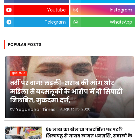
Youtube
Instagram
Telegram
WhatsApp
POPULAR POSTS
कुशीनगर
वर्दी पर दाग! लड़की-शराब की मांग और
महिला से बदसलूकी के आरोप में दो सिपाही
निलंबित, मुकदमा दर्ज,
by
Yugandhar Times
-
August 05, 2026
85 लाख का खेल या पारदर्शिता पर पर्दा?
शिलापट्ट से गायब लागत धनराशि, सवालों के