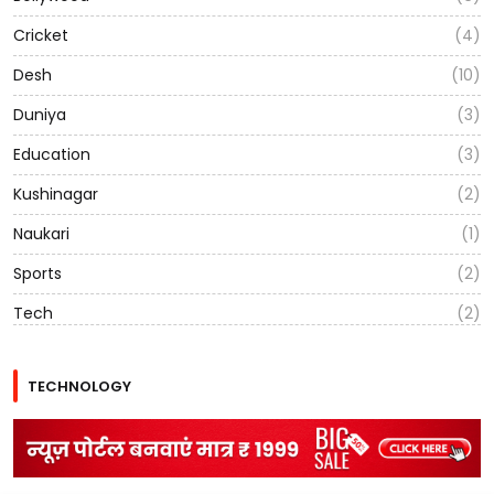
Cricket
(4)
Desh
(10)
Duniya
(3)
Education
(3)
Kushinagar
(2)
Naukari
(1)
Sports
(2)
Tech
(2)
TECHNOLOGY