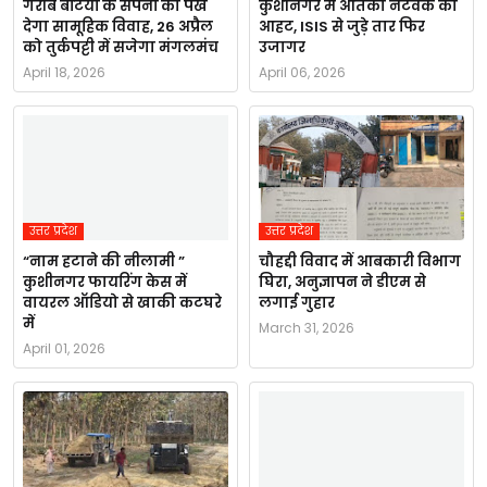
गरीब बेटियों के सपनों को पंख
कुशीनगर में आतंकी नेटवर्क की
देगा सामूहिक विवाह, 26 अप्रैल
आहट, ISIS से जुड़े तार फिर
को तुर्कपट्टी में सजेगा मंगलमंच
उजागर
April 18, 2026
April 06, 2026
उत्तर प्रदेश
उत्तर प्रदेश
“नाम हटाने की नीलामी ”
चौहद्दी विवाद में आबकारी विभाग
कुशीनगर फायरिंग केस में
घिरा, अनुज्ञापन ने डीएम से
वायरल ऑडियो से खाकी कटघरे
लगाई गुहार
में
March 31, 2026
April 01, 2026