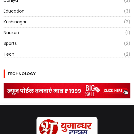
Duniya
(3)
Education
(3)
Kushinagar
(2)
Naukari
(1)
Sports
(2)
Tech
(2)
TECHNOLOGY