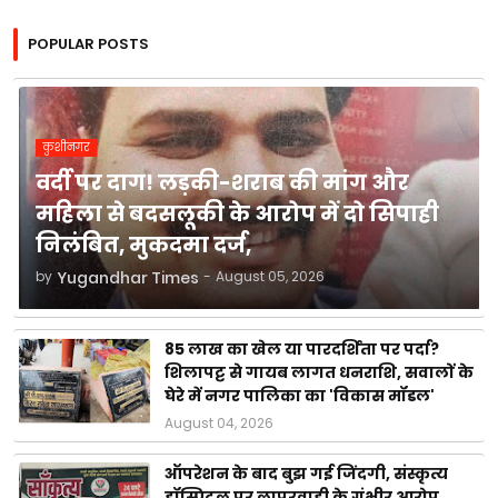
POPULAR POSTS
कुशीनगर
वर्दी पर दाग! लड़की-शराब की मांग और
महिला से बदसलूकी के आरोप में दो सिपाही
निलंबित, मुकदमा दर्ज,
by
Yugandhar Times
-
August 05, 2026
85 लाख का खेल या पारदर्शिता पर पर्दा?
शिलापट्ट से गायब लागत धनराशि, सवालों के
घेरे में नगर पालिका का 'विकास मॉडल'
August 04, 2026
ऑपरेशन के बाद बुझ गई जिंदगी, संस्कृत्य
हॉस्पिटल पर लापरवाही के गंभीर आरोप