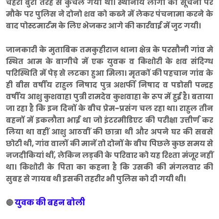
चेहरा बुरी तरह से कुचल गया था। स्थानीय लोगों की सूचना पर
मौके पर पुलिस ने दोनो शव को कब्जे में लेकर पंचनामा करने के
बाद पोस्टमार्टम के लिए भेजकर आगे की कार्रवाई में जुट गयी।
जानकारी के मुताबिक तमकुहीराज थाना क्षेत्र के परसौनी गांव मे
स्थित आम के बागीचे में एक युवक व किशोरी के शव संदिग्ध
परिस्थिति में पेड़ से लटका हुआ मिला। मृतकों की पहचान गांव के
ही बीस वर्षीय राहुल निषाद पुत्र अशर्फी निषाद व पडोसी पन्द्रह
वर्षीय आशु कुशवाहा पुत्री रामदेव कुशवाहा के रूप में हुई है। बताया
जा रहा है कि इन दिनों के बीच प्रेम-प्रसंग चल रहा था। राहुल तीन
बहनों में इकलौता भाई था जो इंटरमीडिएट की परीक्षा उत्तीर्ण कर
लिया था वहीं आशु आठवीं की छात्रा थी और अपने घर की सबसे
छोटी थी, गांव वालों की मानें तो दोनों के बीच पिछले कुछ समय से
नजदीकियां थीं, लेकिन लड़की के परिवार को यह रिश्ता मंजूर नहीं
था। किशोरी के पिता का कहना है कि उसकी की मंगलवार की
सुबह से गायब थी इसकी तहरीर भी पुलिस को दी गयी थी।
युवक की बहन बोली
🔴