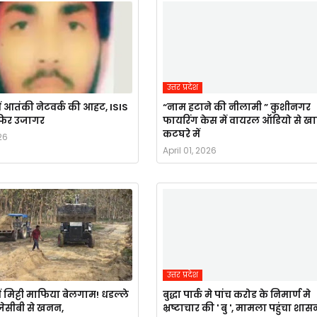
उत्तर प्रदेश
ं आतंकी नेटवर्क की आहट, ISIS
“नाम हटाने की नीलामी ” कुशीनगर
र फिर उजागर
फायरिंग केस में वायरल ऑडियो से ख
कटघरे में
26
April 01, 2026
उत्तर प्रदेश
ं मिट्टी माफिया बेलगाम! धडल्ले
बुद्धा पार्क मे पांच करोड के निमार्ण मे
ै जेसीबी से खनन,
भ्रष्टाचार की ' बु ', मामला पहुंचा शास