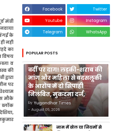
Facebook
Twitter
Youtube
Instagram
 मंत्री
बनवाया
Telegram
WhatsApp
बंगई के
 ही नही
ओहदे का
POPULAR POSTS
का विषय
कुशीनगर
ब्जा व
वर्दी पर दाग! लड़की-शराब की
स्व की
मांग और महिला से बदसलूकी
ी द्वारा
मीन पर
के आरोप में दो सिपाही
धेश्याम
निलंबित, मुकदमा दर्ज,
इस मौके
by
Yugandhar Times
व ब्लॉक
-
August 05, 2026
देशिया,
ाजकुमार
नाम में खेल या नियमों से