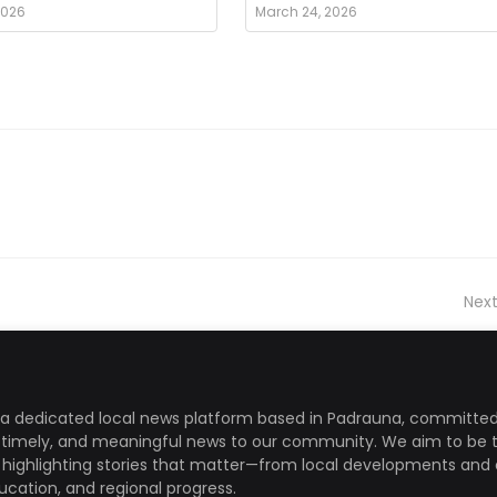
2026
March 24, 2026
Next
a dedicated local news platform based in Padrauna, committed
, timely, and meaningful news to our community. We aim to be 
, highlighting stories that matter—from local developments and 
ducation, and regional progress.