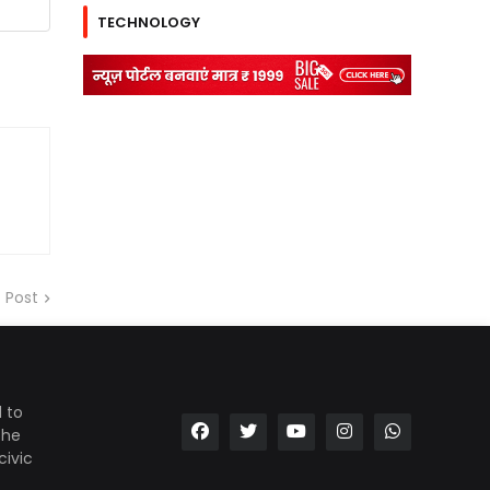
TECHNOLOGY
 Post
 to
the
civic