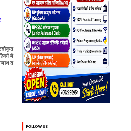
र
स्वीकृत
िकों ने
्यनाथ व
FOLLOW US