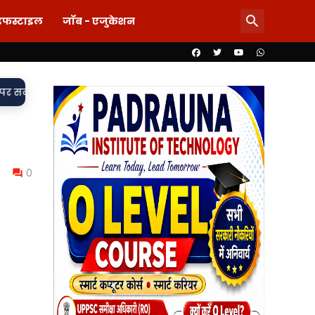
इफस्टाइल
जॉब - एजुकेशन
ी पर दाग! लड़की-शराब की मांग और महिला से बदसलूकी के आरोप में दो सिप
0