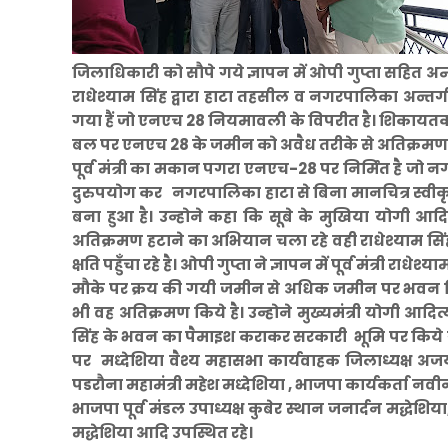
जिलाधिकारी को सौपे गये ज्ञापन में ओपी गुप्ता सहित अन्य
राधेश्याम सिंह ‌द्वारा हाटा तहसील व नगरपालिका अन
गया हैं जो एनएच 28 नियमावली के विपरीत है। शिकायतकर्ता 
बल पर एनएच 28 के जमीन को अवैध तरीके से अतिक्रमण क
पूर्व मंत्री का मकान पगरा एनएच-28 पर निर्मित है जो नगर 
दुरुपयोग कर नगरपालिका हाटा से बिना मानचित्र स्वीकृ
बना हुआ है। उन्होने कहा कि सूबे के मुखिया योगी 
अतिक्रमण हटाने का अभियान चला रहे वही राधेश्याम स
क्षति पहुँचा रहे है। ओपी गुप्ता ने ज्ञापन में पूर्व मंत्री राधेश
मौके पर क्रय की गयी जमीन से अधिक जमीन पर भवन नि
भी वह अतिक्रमण किये है। उन्होने मुख्यमंत्री योगी आदित
सिंह के भवन का पैमाइश कराकर सरकारी भूमि पर किये ग
पर मध्देशिया वैश्य महासभा कार्यवाहक जिलाध्यक्ष अजय 
पडरौना महामंत्री महेश मध्देशिया , भाजपा कार्यकर्ता नव
भाजपा पूर्व मंडल उपाध्यक्ष कुबेर स्थान जनार्दन मद्धेशिया
मद्धेशिया आदि उपस्थित रहे।