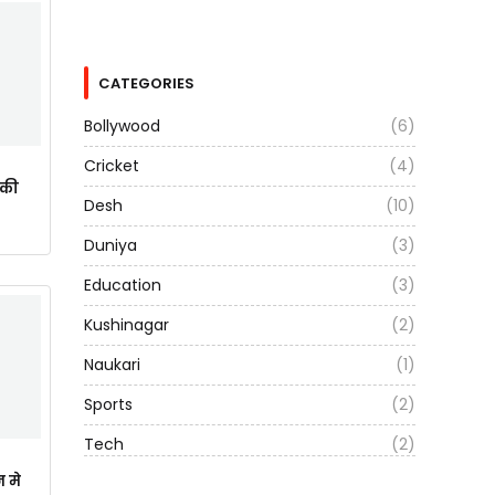
CATEGORIES
Bollywood
(6)
Cricket
(4)
ाकी
Desh
(10)
Duniya
(3)
Education
(3)
Kushinagar
(2)
Naukari
(1)
Sports
(2)
Tech
(2)
न मे