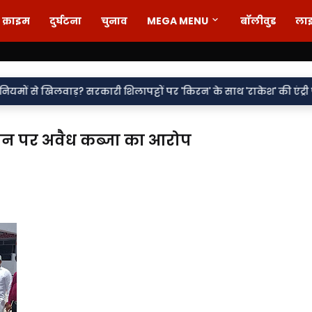
क्राइम
दुर्घटना
चुनाव
MEGA MENU
बॉलीवुड
ला
•
़? सरकारी शिलापट्टों पर 'किरन' के साथ 'राकेश' की एंट्री पर सवाल
वर्द
जमीन पर अवैध कब्जा का आरोप