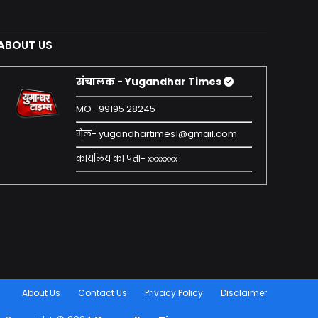
ABOUT US
संचालक - Yugandhar Times
MO- 99195 28245
मेल- yugandhartimes1@gmail.com
कार्यालय का पता- xxxxxxx
About Us
Contact Us
Privacy Policy
Disclaimer