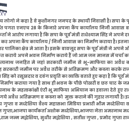
 लोगो ने कहा है वे कुशीनगर जनपद के स्थायी निवासी है। सपा के पूर्व
्तर्गत पगरा एनएच 28 के किनारे अपना कैंप कार्यालय निजी आवास 
ने आरोप लगाया है कि सपा के पूर्व मंत्री राधेश्याम सिंह ने अपने द
र अपना कैंप कार्यालय / निजी आवास का निर्माण कराया है। इतना
पालिका क्षेत्र मे आता है। इसके बावजूद सपा के पूर्व मंत्री ने अपने 
त कराये अपने भवन निर्माण कराये हैं जो आम जन मानस में चर्चा 
आदित्यनाथ जनहित मे जहां सरकारी जमीन से भू-माफिया का अवैध क
िंह सरकारी जमीन पर अवैध तरीके से अतिक्रमण और कब्जा करके राज
्याम सिंह को रसूखदार व दबंग प्रवृति का व्यक्ति बताते हुए कहा है कि पूर्व मंत्र
र्माण कराया गया है साथ ही भवन के पीछे पोखरी व छठ घाट के ज
्यनाथ के महत्वकांक्षी एंटी भू माफिया अभियान का हवाला देते हुए रा
ये अवैध अतिक्रमण व कब्जा को मुक्त कराने की गुहार लगायी है। 
गुप्ता व मध्देशिया वैश्य महासभा मिडिया प्रभारी भीम मध्देशिया 
ीन गुप्ता,भाजपा कार्यकर्ता अशोक मध्देशिया,भाजपा नेता अमरनाथ मध्
,राम जन्म मद्धेशिया, सुधीर मद्धेशिया , सतीश गुप्ता , प्रमोद गुप्ता र