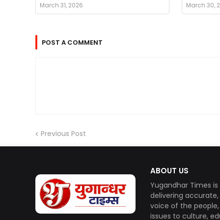
March 31, 2026
March 30, 
POST A COMMENT
Previous Post
ABOUT US
Yugandhar Times is 
delivering accurate
voice of the people
issues to culture, e