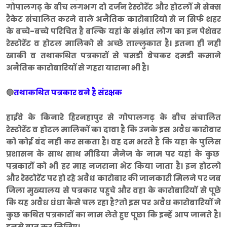
गोपालगढ़ के बीच लगभग दो दर्जन रेस्टोरेंट और होटलों मे सेक्स
रैकेट संचालित करने वाले अनैतिक कारोबारियो से न सिर्फ शहर
के बच्चे-बच्चे परिचित है बल्कि यहां के संभ्रांत लोग का इन पेशेवर
रेस्टोरेंट व होटल मालिको से अच्छे ताल्लुकात है। इतना ही नही
खाकी व तथाकथित पत्रकारों से चमडी बेचकर दमडी कमाने
अनैतिक कारोबारियों से गहरा याराना भी है।
🔵
तथाकथित पत्रकार बने है संरक्षक
हाईवे के किनारे हिरनहापुर से गोपालगढ़ के बीच संचालित
रेस्टोरेंट व होटल मालिकों का दावा है कि उनके इस अवैध कारोबार
को कोई बंद नही कर सकता है। वह दम भरते है कि यहा के पुलिस
प्रशासन के साथ साथ मीडिया मैनेज के नाम पर यहां के कुछ
पत्रकारों को भी हर माह नजराना भेट किया जाता है। इन होटलो
और रेस्टोरेंट पर हो रहे अवैध कारोबार की जानकारी मिलने पर जब
जिला मुख्यालय से पत्रकार पहुचे और वहा के कारोबारियों से पूछे
कि यह अवैध धंधा कैसे चल रहा है?तो इस पर अवैध कारोबारियों ने
कुछ कथित पत्रकारों का नाम लेते हुए पूछा कि इन्हें आप जानते है।
इनसे बात कर लिजिए।