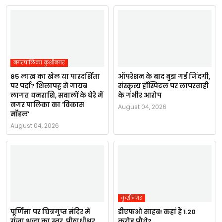
नगरपालिका कुशीनगर
85 लाख का खेल या पारदर्शिता
ऑपरेशन के बाद बुझ गई जिंदगी,
पर पर्दा? शिलापट्ट से गायब
संस्कृत्य हॉस्पिटल पर लापरवाही
लागत धनराशि, सवालों के घेरे में
के गंभीर आरोप
नगर पालिका का 'विकास
August 04, 2026
मॉडल'
August 04, 2026
कुशीनगर
पूर्णिमा पर चित्रगुप्त मंदिर में
डीएफओ साहब! कहां हैं 1.20
गूंजा श्रद्धा का स्वर, पीठाधीश्वर
करोड़ पौधे?