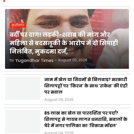
कुशीनगर
वर्दी पर दाग! लड़की-शराब की मांग और
महिला से बदसलूकी के आरोप में दो सिपाही
निलंबित, मुकदमा दर्ज,
by
Yugandhar Times
-
August 05, 2026
नाम में खेल या नियमों से खिलवाड़? सरकारी
शिलापट्टों पर 'किरन' के साथ 'राकेश' की एंट्री
पर सवाल
August 06, 2026
85 लाख का खेल या पारदर्शिता पर पर्दा?
शिलापट्ट से गायब लागत धनराशि, सवालों के
घेरे में नगर पालिका का 'विकास मॉडल'
August 04, 2026