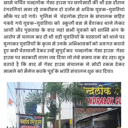
खासे चर्चित चन्द्रलोक गेस्ट हाउस पर छापेमारी की थी इस दौरान
रंगरलियां मना रहे तकरीबन दो दर्जन से अधिक युवक-युवतियां
मौके पर धरे गये। पुलिस ने चंद्रलोक होटल के संचालक सहित
पकडे गये युवक-युवतिया को स्कूली बस मे बैठाकर थाने लेकर
आयी और पुछताछ के बाद जहां सभी युवको को शान्ति भंग के
आरोप में चलान कर दी थी वही युवतियों के घरवालों को थाने पर
बुलाकर युवतियों के कृत्य से उनके अभिभावकों को अवगत कराते
हुए कडी चेतावनी देकर उन्हें सुपुर्द कर चन्द्रलोक गेस्ट हाउस गेस्ट
हाउस पर सरकारी ताला जड दिया जो लंबे समय तक बंद रहा। सूत्र
बताते है कि बाद में गेस्ट हाउस संचालक ने मोटी रकम देकर
मामले को मैनेज करके पूर्व के भांति संचालन शुरू कर दिया।