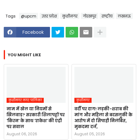
Tags
@upcm
उत्तर प्रदेश
कुशीनगर
गोरखपुर
राष्ट्रीय
लखनऊ
Facebook
YOU MIGHT LIKE
कुशीनगर नगर पालिका
कुशीनगर
नाम में खेल या नियमों से
वर्दी पर दाग! लड़की-शराब की
खिलवाड़? सरकारी शिलापट्टों पर
मांग और महिला से बदसलूकी के
'किरन' के साथ 'राकेश' की एंट्री
आरोप में दो सिपाही निलंबित,
पर सवाल
मुकदमा दर्ज,
August 06, 2026
August 05, 2026