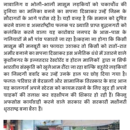
नाबालिग व भोली-भाली मासूम लड़कियों को चकाचौंध की
दुनिया का मलिका बनने का सपना दिखाकर उन्हें जिस्म के
सौदागरों के आगे परोस रहे है। यही वजह है कि समाज को दूषित
करने वाला व अन्तर्राष्ट्रीय फलक पर ख्याति प्राप्त बुद्धनगरी को
कलंकित करने वाला यह कारोबार जनपद के आस-पास के
गलियारों मे भी पांव पसारते जा रहा है।कहना ना होगा कि किसी
मासूम की मजबूरी का फायदा उठाकर तो किसी को रातों-रात
अमीर बनाने का सपना दिखाकर इस अनैतिक धंधे में उतारने वाले
कुशीनगर के इज्जतदार रेस्टोरेंट व होटल मालिकों द्वारा न सिर्फ
भारतीय संस्कृति को खुलेआम रौंदा जा रहा बल्कि बहुतेरे लड़कियों
का जिन्दगी बर्बाद कर उन्हें उनके हाल पर छोड़ दिया गया है।
फलतः परिवार से बेदखली और सामाजिक तिरस्कार के बाद आज
यह कालगर्ल अपने स्टेटस को कायम रखने के लिए खुद ही अपने
ग्राहकों की तलाश कर वहशीपन की शिकार हो रही हैं। किन्तु
अफसोस कार्यवाही करने वाले सरकार की सरकारी मशीनरी
धृतराष्ट्र बना बैठा हैं।