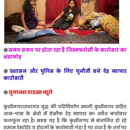
समय समय पर होता रहा है जिस्मफरोसी के कारोबार का
🔵
भंडाफोड़
प्रशासन और पुलिस के लिए चुनौती बने देह व्यापार
🔴
कारोबारी
युगान्धर टाइम्स व्यूरो
🔵
कुशीनगर।तथागत बुद्ध की परिनिर्वाण स्थली कुशीनगर सहित
आस-पास के क्षेत्रो में बेखौफ देह व्यापार का अवैध कारोबार
फलफूल रहा है। सबब यह है कि कुशीनगर मे संचालित हो रहे
तमाम रेस्टोरेंट व होटलों के कारोबारी गंदा है पर धंधा है के तर्ज पर