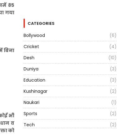
समें 85
ाया गया
।
CATEGORIES
Bollywood
(6)
Cricket
(4)
ें बिना
Desh
(10)
Duniya
(3)
Education
(3)
Kushinagar
(2)
Naukari
(1)
Sports
(2)
कोई भी
ाधान व
Tech
(2)
क्ता को