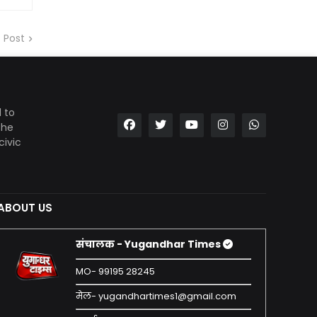
 Post
 to
the
civic
ABOUT US
संचालक - Yugandhar Times
MO- 99195 28245
मेल- yugandhartimes1@gmail.com