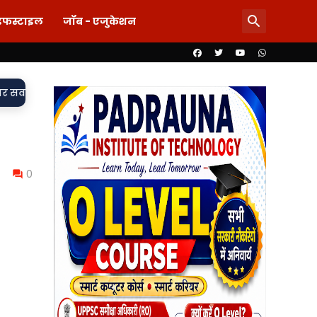
इफस्टाइल
जॉब - एजुकेशन
दाग! लड़की-शराब की मांग और महिला से बदसलूकी के आरोप में दो सिपाही न
0