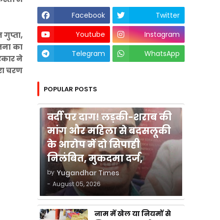
Facebook
Twitter
Youtube
Instagram
गुप्ता,
ोजना का
Telegram
WhatsApp
रकार ने
रा चरण
POPULAR POSTS
कुशीनगर
वर्दी पर दाग! लड़की-शराब की
मांग और महिला से बदसलूकी
के आरोप में दो सिपाही
निलंबित, मुकदमा दर्ज,
by
Yugandhar Times
-
August 05, 2026
नाम में खेल या नियमों से