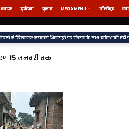
क्राइम
दुर्घटना
चुनाव
MEGA MENU
बॉलीवुड
ला
•
कारी शिलापट्टों पर 'किरन' के साथ 'राकेश' की एंट्री पर सवाल
वर्दी पर 
चरण 15 जनवरी तक