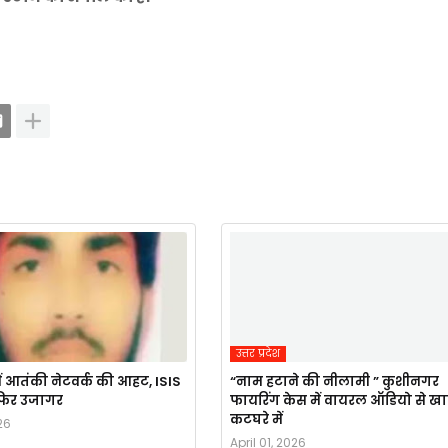
उत्तर प्रदेश
ं आतंकी नेटवर्क की आहट, ISIS
“नाम हटाने की नीलामी ” कुशीनगर
र फिर उजागर
फायरिंग केस में वायरल ऑडियो से ख
कटघरे में
26
April 01, 2026