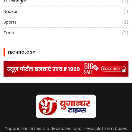
Kushinagar
(2)
Naukari
(1)
Sports
(2)
Tech
(2)
TECHNOLOGY
Yugandhar Times is a dedicated local news platform based