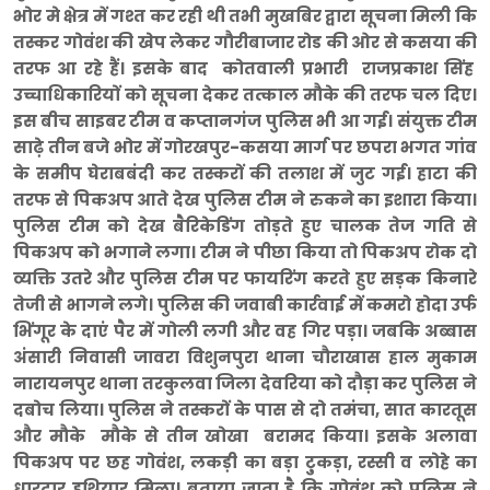
भोर मे क्षेत्र में गश्त कर रही थी तभी मुखबिर द्वारा सूचना मिली कि
तस्कर गोवंश की खेप लेकर गौरीबाजार रोड की ओर से कसया की
तरफ आ रहे हैं। इसके बाद कोतवाली प्रभारी राजप्रकाश सिंह
उच्चाधिकारियों को सूचना देकर तत्काल मौके की तरफ चल दिए।
इस बीच साइबर टीम व कप्तानगंज पुलिस भी आ गई। संयुक्त टीम
साढ़े तीन बजे भोर में गोरखपुर-कसया मार्ग पर छपरा भगत गांव
के समीप घेराबबंदी कर तस्करों की तलाश में जुट गई। हाटा की
तरफ से पिकअप आते देख पुलिस टीम ने रुकने का इशारा किया।
पुलिस टीम को देख बैरिकेडिंग तोड़ते हुए चालक तेज गति से
पिकअप को भगाने लगा। टीम ने पीछा किया तो पिकअप रोक दो
व्यक्ति उतरे और पुलिस टीम पर फायरिंग करते हुए सड़क किनारे
तेजी से भागने लगे। पुलिस की जवाबी कार्रवाई में कमरो होदा उर्फ
भिंगूर के दाएं पैर में गोली लगी और वह गिर पड़ा। जबकि अब्बास
अंसारी निवासी जावरा विशुनपुरा थाना चौराखास हाल मुकाम
नारायनपुर थाना तरकुलवा जिला देवरिया को दौड़ा कर पुलिस ने
दबोच लिया। पुलिस ने तस्करों के पास से दो तमंचा, सात कारतूस
और मौके मौके से तीन खोखा बरामद किया। इसके अलावा
पिकअप पर छह गोवंश, लकड़ी का बड़ा टु़कड़ा, रस्सी व लोहे का
धारदार हथियार मिला। बताया जाता है कि गोवंश को पुलिस ने