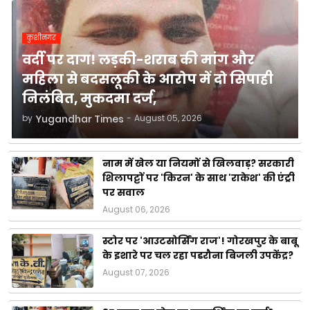
कुशीनगर
वर्दी पर दाग! लड़की-शराब की मांग और
महिला से बदसलूकी के आरोप में दो सिपाही
निलंबित, मुकदमा दर्ज,
by
Yugandhar Times
-
August 05, 2026
नाम में खेल या नियमों से खिलवाड़? सरकारी
शिलापट्टों पर 'किरन' के साथ 'राकेश' की एंट्री
पर सवाल
August 06, 2026
स्टोर पर 'आउटसोर्सिंग राज'! गोरखपुर के बाबू
के इशारे पर चल रहा पडरौना बिजली उपकेंद्र?
August 07, 2026