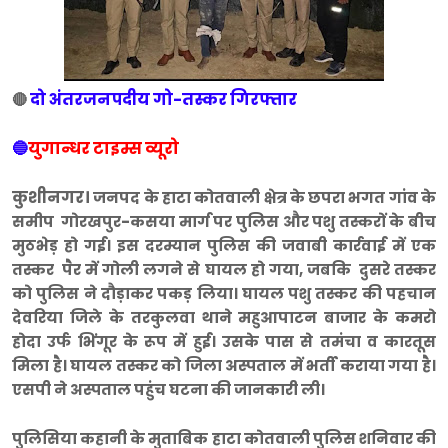
दो अंतरजनपदीय गो-तस्कर गिरफ्तार
🔴
🔵
युगान्धर टाइम्स व्यूरो
कुशीनगर।
जनपद के हाटा कोतवाली क्षेत्र के छपरा भगत गांव के
समीप गोरखपुर-कसया मार्ग पर पुलिस और पशु तस्करों के बीच
मुठभेड़ हो गई। इस दरम्यान पुलिस की जवाबी कार्रवाई में एक
तस्कर पैर में गोली लगने से घायल हो गया, जबकि दुसरे तस्कर
को पुलिस ने दौड़ाकर पकड़ लिया। घायल पशु तस्कर की पहचान
देवरिया जिले के तरकुलवा थाने महुआपाटन बाजार के कमरो
होदा उर्फ भिंगूर के रूप में हुई। उसके पास से तमंचा व कारतूस
मिला है। घायल तस्कर को जिला अस्पताल में भर्ती कराया गया है।
एसपी ने अस्पताल पहुंच घटना की जानकारी ली।
पुलिसिया कहानी के मुताबिक हाटा कोतवाली पुलिस शनिवार की