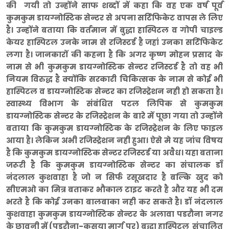
की गयी तो उन्होंने साफ शब्दों में कहा कि वह एक वर्ष पूर्व
कुमकुम डायग्नोस्टिक सेन्टर से अपना सर्टिफिकेट वापस ले लिए
है। उन्होंने बताया कि वर्तमान में बुद्धा हास्पिटल व गोपी चाइल्ड
केयर हास्पिटल उनके नाम से रजिस्टर्ड है जहां उनका सर्टिफिकेट
लगा है। जानकारों की कहना है कि अगर कृष्ण मोहन प्रसाद के
नाम से भी कुमकुम डायग्नोस्टिक सेन्टर रजिस्टर्ड है तो वह भी
नियम विरुद्ध है क्योंकि सरकारी चिकित्सक के नाम से कोई भी
हास्पिटल व डायग्नोस्टिक सेन्टर का रजिस्ट्रेशन नही हो सकता है।
स्वास्थ्य विभाग के संबंधित पटल लिपिक से कुमकुम
डायग्नोस्टिक सेन्टर के रजिस्ट्रेशन के बारे में पूछा गया तो उन्होंने
बताया कि कुमकुम डायग्नोस्टिक के रजिस्ट्रेशन के लिए फाइल
आया है। लेकिन अभी रजिस्ट्रेशन नही हुआ। ऐसे मे यह जांच विषय
है कि कुमकुम डायग्नोस्टिक सेन्टर रजिस्टर्ड या अवैध। यहा बताना
जरूरी है कि कुमकुम डायग्नोस्टिक सेन्टर का संचालक डाँ
नंदलाल कुशवाहा है जो न सिर्फ रसूखदार है बल्कि खुद को
सीएमओ का मित्र बताकर भौकाल टाइट करते है और यह भी दम
भरते है कि कोई उनका बालबाका नही कर सकते है। डाॅ नंदलाल
कुशवाहा कुमकुम डायग्नोस्टिक सेन्टर के अलावा पडरौना नगर
के छावनी में (पडरौना-कसया मार्ग पर) बुद्धा हास्पिटल संचालित