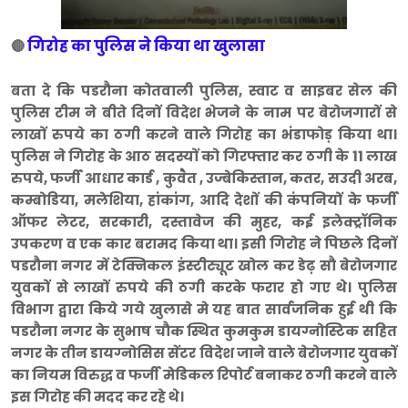
गिरोह का पुलिस ने किया था खुलासा
🔴
बता दे कि पडरौना कोतवाली पुलिस, स्वाट व साइबर सेल की
पुलिस टीम ने बीते दिनों विदेश भेजने के नाम पर बेरोजगारों से
लाखों रुपये का ठगी करने वाले गिरोह का भंडाफोड़ किया था।
पुलिस ने गिरोह के आठ सदस्यों को गिरफ्तार कर ठगी के 11 लाख
रुपये, फर्जी आधार कार्ड , कुवैत , उज्बेकिस्तान, कतर, सउदी अरब,
कम्बोडिया, मलेशिया, हांकांग, आदि देशों की
कंपनियों के फर्जी
ऑफर लेटर, सरकारी,
दस्तावेज की मुहर, कई इलेक्ट्रॉनिक
उपकरण व एक कार बरामद किया था। इसी गिरोह ने पिछले दिनों
पडरौना नगर में टेक्निकल इंस्टीट्यूट खोल कर डेढ़ सौ बेरोजगार
युवकों से लाखों रुपये की ठगी करके फरार हो गए थे। पुलिस
विभाग द्वारा किये गये खुलासे मे यह बात सार्वजनिक हुई थी कि
पडरौना नगर के सुभाष चौक स्थित कुमकुम डायग्नोस्टिक सहित
नगर के तीन डायग्नोसिस सेंटर विदेश जाने वाले बेरोजगार युवकों
का नियम विरुद्ध व फर्जी मेडिकल रिपोर्ट बनाकर ठगी करने वाले
इस गिरोह की मदद कर रहे थे।