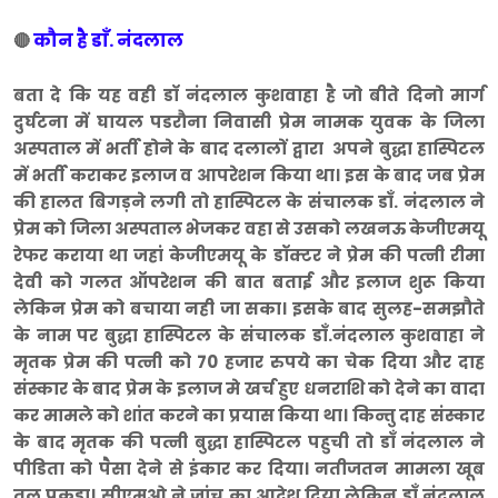
कौन है डाँ. नंदलाल
🔴
बता दे कि यह वही डाॅ नंदलाल कुशवाहा है जो बीते दिनो मार्ग
दुर्घटना में घायल पडरौना निवासी प्रेम नामक युवक के जिला
अस्पताल में भर्ती होने के बाद दलालों द्वारा अपने बुद्धा हास्पिटल
में भर्ती कराकर इलाज व आपरेशन किया था। इस के बाद जब प्रेम
की हालत बिगड़ने लगी तो हास्पिटल के संचालक डाँ. नंदलाल ने
प्रेम को जिला अस्पताल भेजकर वहा से उसको लखनऊ केजीएमयू
रेफर कराया था जहां केजीएमयू के डॉक्टर ने प्रेम की पत्नी रीमा
देवी को गलत ऑपरेशन की बात बताई और इलाज शुरू किया
लेकिन प्रेम को बचाया नही जा सका। इसके बाद सुलह-समझौते
के नाम पर बुद्धा हास्पिटल के संचालक डाँ.नंदलाल कुशवाहा ने
मृतक प्रेम की पत्नी को 70 हजार रुपये का चेक दिया और दाह
संस्कार के बाद प्रेम के इलाज मे खर्च हुए धनराशि को देने का वादा
कर मामले को शांत करने का प्रयास किया था। किन्तु दाह संस्कार
के बाद मृतक की पत्नी बुद्धा हास्पिटल पहुची तो डाँ नंदलाल ने
पीडिता को पैसा देने से इंकार कर दिया। नतीजतन मामला खूब
तूल पकडा। सीएमओ ने जांच का आदेश दिया लेकिन डाँ नंदलाल