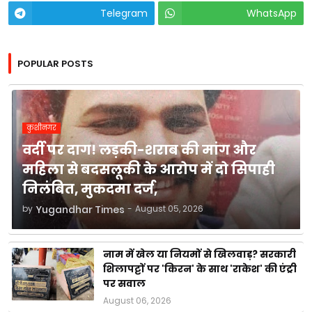
Telegram
WhatsApp
POPULAR POSTS
कुशीनगर
वर्दी पर दाग! लड़की-शराब की मांग और
महिला से बदसलूकी के आरोप में दो सिपाही
निलंबित, मुकदमा दर्ज,
by
Yugandhar Times
-
August 05, 2026
नाम में खेल या नियमों से खिलवाड़? सरकारी
शिलापट्टों पर 'किरन' के साथ 'राकेश' की एंट्री
पर सवाल
August 06, 2026