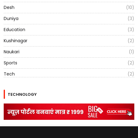
Desh
(10)
Duniya
(3)
Education
(3)
Kushinagar
(2)
Naukari
(1)
Sports
(2)
Tech
(2)
TECHNOLOGY