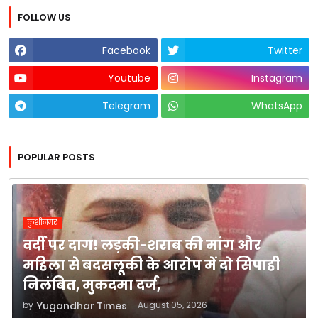
FOLLOW US
Facebook
Twitter
Youtube
Instagram
Telegram
WhatsApp
POPULAR POSTS
कुशीनगर
वर्दी पर दाग! लड़की-शराब की मांग और
महिला से बदसलूकी के आरोप में दो सिपाही
निलंबित, मुकदमा दर्ज,
by
Yugandhar Times
-
August 05, 2026