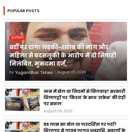
POPULAR POSTS
कुशीनगर
वर्दी पर दाग! लड़की-शराब की मांग और
महिला से बदसलूकी के आरोप में दो सिपाही
निलंबित, मुकदमा दर्ज,
by
Yugandhar Times
-
August 05, 2026
नाम में खेल या नियमों से खिलवाड़? सरकारी
शिलापट्टों पर 'किरन' के साथ 'राकेश' की एंट्री
पर सवाल
August 06, 2026
85 लाख का खेल या पारदर्शिता पर पर्दा?
शिलापट्ट से गायब लागत धनराशि, सवालों के