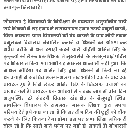
करने का दावा किया है। अब देखना यह होगा कि बीएसए का दावा
क्या गुल खिलाता है।
गौरतलब है विद्यालयों के निरीक्षण के दरम्यान अनुपस्थित पाये
गये शिक्षको से छह हजार से लगायत दस हजार रुपये वसूली करने,
बिना मान्यता प्राप्त विद्यालयों को बंद कराने के बाद मोटी रकम
वसूलकर विद्यालय संचालित कराने व शिक्षको का शोषण कर
अवैध तरीके से धन उगाही करने वाले बीईओ अमित सिंह के
कुकृत्यो को लेकर एक शिक्षक ने मुख्यमंत्री के जनसुनवाई पोर्टल
पर शिकायत किया था। अभी यह मामला शान्त भी नही हुआ कि
सोशल मीडिया पर अमित सिंह द्वारा शिक्षको से किये जा रहे
धनउगाही से संबंधित अलग-अलग चार आडियो एक के बाद एक
वायरल हुए है जिसे लेकर अमित सिंह के खिलाफ चर्चाओ का
बाजार गर्म है। वायरल एक आडियो मे नवंबर माह में तीन दिन
अनुपस्थित रहे सेवरही विकास खंड क्षेत्र के
बैजूपट्टी स्थित
प्राथमिक विद्यालय के रामअवध नामक शिक्षक द्वारा अपना
परिचय देते हुये कहा जा रहा है कि सर तीन दिन की छुट्टी को ठीक
करने के लिए कितना देना होगा। इस पर खण्ड शिक्षा अधिकारी
बोल रहे है कि सारी बातें फोन पर नहीं हो सकती हैं। बीआरसी