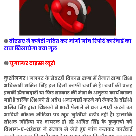
बीएसए ने कमेटी गठित कर मांगी जांच रिपोर्ट कार्रवाई का
🔴
दावा खिलायेगा क्या गूल
🔵
युगान्धर टाइम्स व्यूरो
कुशीनगर ।
जनपद के सेवरही विकास खण्ड में तैनात खण्ड शिक्षा
अधिकारी अमित सिंह इन दिनों काफी चर्चा मे है। चर्चा की वजह
इनकी ईमानदारी या फिर सरकार की मंशा के अनुरूप कार्य करना
नही है बल्कि शिक्षको से अवैध धनउगाही करने को लेकर है। बीईओ
अमित सिंह द्वारा शिक्षको से भारी पैमाने में धन उगाही करने का
आडियो सोशल मीडिया पर खूब सुर्खियां बटोर रही है। हालाकि
सोशल मीडिया पर वायरल हो रहे अमित सिंह के कुकृत्यो को
विभाग-ए-शहंशाह ने संज्ञान मे लेते हुए जांच कराकर कार्रवाई