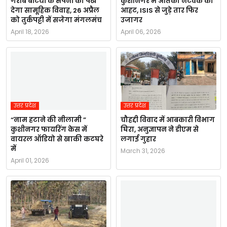
गरीब बेटियों के सपनों को पंख
कुशीनगर में आतंकी नेटवर्क की
देगा सामूहिक विवाह, 26 अप्रैल
आहट, ISIS से जुड़े तार फिर
को तुर्कपट्टी में सजेगा मंगलमंच
उजागर
April 18, 2026
April 06, 2026
उत्तर प्रदेश
उत्तर प्रदेश
“नाम हटाने की नीलामी ”
चौहद्दी विवाद में आबकारी विभाग
कुशीनगर फायरिंग केस में
घिरा, अनुज्ञापन ने डीएम से
वायरल ऑडियो से खाकी कटघरे
लगाई गुहार
में
March 31, 2026
April 01, 2026