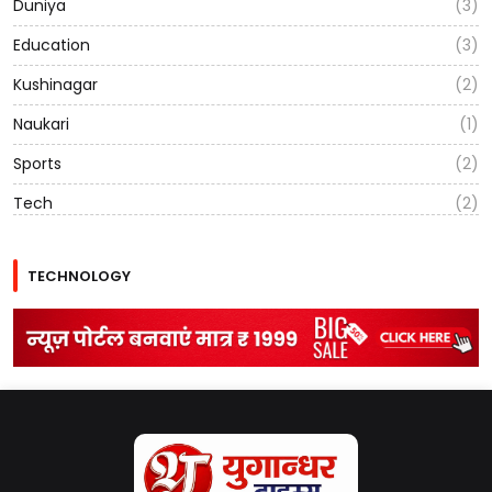
Duniya
(3)
Education
(3)
Kushinagar
(2)
Naukari
(1)
Sports
(2)
Tech
(2)
TECHNOLOGY