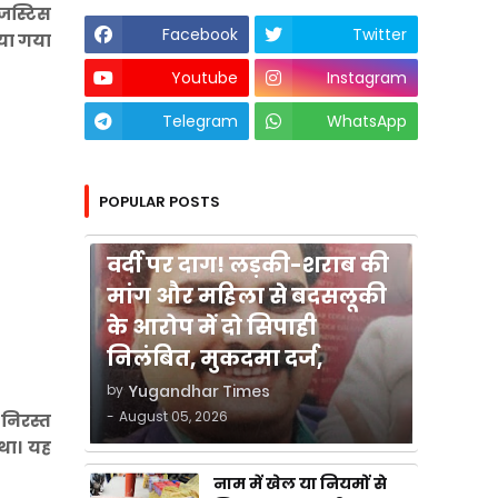
 जस्टिस
Facebook
Twitter
िया गया
Youtube
Instagram
Telegram
WhatsApp
POPULAR POSTS
कुशीनगर
वर्दी पर दाग! लड़की-शराब की
मांग और महिला से बदसलूकी
के आरोप में दो सिपाही
निलंबित, मुकदमा दर्ज,
by
Yugandhar Times
-
August 05, 2026
 निरस्त
 था। यह
नाम में खेल या नियमों से