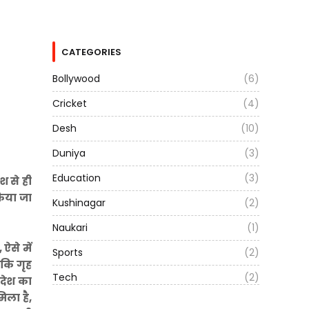
CATEGORIES
Bollywood
(6)
Cricket
(4)
Desh
(10)
Duniya
(3)
Education
(3)
 से ही
किया जा
Kushinagar
(2)
Naukari
(1)
ऐसे में
Sports
(2)
 कि गृह
Tech
(2)
रदेश का
िला है,