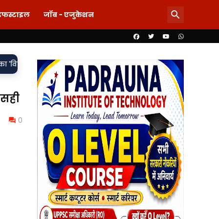
इफस्टाइल
जॉब - एजुकेशन
•
ऑपरेशन के बाद बुझ गई जिंदगी, संस्कृत्य हॉस्पिटल पर लापरवाही के ग
 सही
0