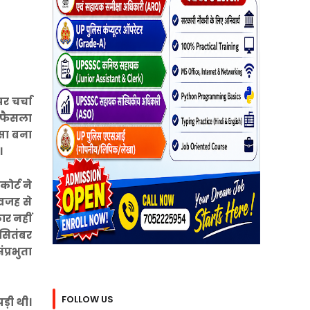
र चर्चा
ो फैसला
्सा बना
।
ोर्ट ने
 वजह से
ार नहीं
 सितंबर
प्रभुता
FOLLOW US
ड़ी थी।