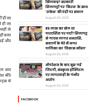
खिलवाड़? सरकारी
शिलापट्टों पर 'किरन' के साथ
'राकेश' की एंट्री पर सवाल
August 06, 2026
ीं दी जा
ी दी जा
85 लाख का खेल या
नहीं ले
पारदर्शिता पर पर्दा? शिलापट्ट
 ही बना
से गायब लागत धनराशि,
 गवई और
सवालों के घेरे में नगर
पालिका का 'विकास मॉडल'
August 04, 2026
ऑपरेशन के बाद बुझ गई
जनरल आर
जिंदगी, संस्कृत्य हॉस्पिटल
पर लापरवाही के गंभीर
ेश कीं।
आरोप
ेट्स ने
August 04, 2026
FACEBOOK