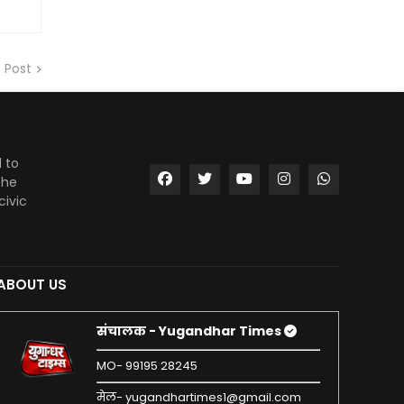
 Post
 to
the
civic
ABOUT US
संचालक - Yugandhar Times
MO- 99195 28245
मेल- yugandhartimes1@gmail.com