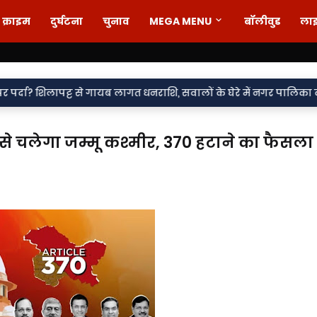
क्राइम
दुर्घटना
चुनाव
MEGA MENU
बॉलीवुड
ला
 से गायब लागत धनराशि, सवालों के घेरे में नगर पालिका का 'विकास मॉडल'
न से चलेगा जम्मू कश्मीर, 370 हटाने का फैसला