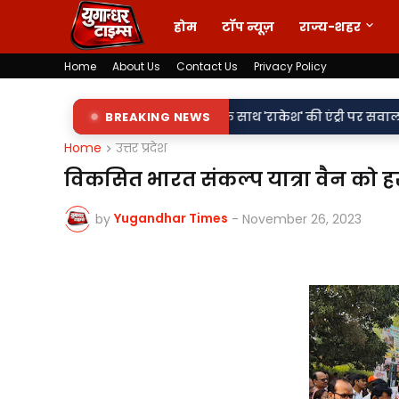
होम
टॉप न्यूज़
राज्य-शहर
Home
About Us
Contact Us
Privacy Policy
•
री शिलापट्टों पर 'किरन' के साथ 'राकेश' की एंट्री पर सवाल
BREAKING NEWS
वर्दी पर दा
Home
उत्तर प्रदेश
विकसित भारत संकल्प यात्रा वैन को 
Yugandhar Times
by
-
November 26, 2023