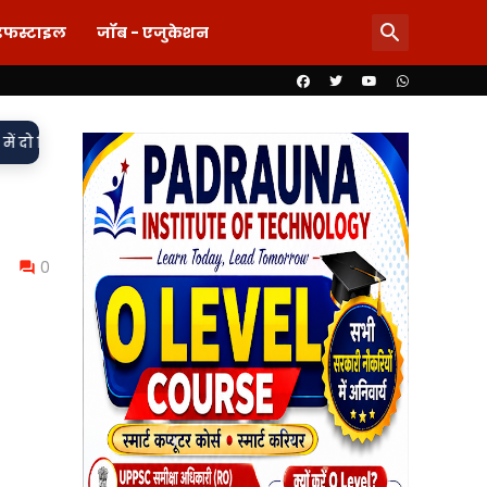
इफस्टाइल
जॉब - एजुकेशन
•
ंबित, मुकदमा दर्ज,
85 लाख का खेल या पारदर्शिता पर पर्दा? शिलापट्ट
0