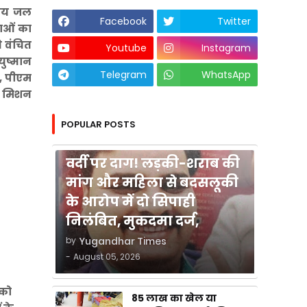
 पेय जल
Facebook
Twitter
नाओं का
े वंचित
Youtube
Instagram
युष्मान
Telegram
WhatsApp
, पीएम
न मिशन
POPULAR POSTS
कुशीनगर
वर्दी पर दाग! लड़की-शराब की
मांग और महिला से बदसलूकी
के आरोप में दो सिपाही
निलंबित, मुकदमा दर्ज,
by
Yugandhar Times
-
August 05, 2026
 को
85 लाख का खेल या