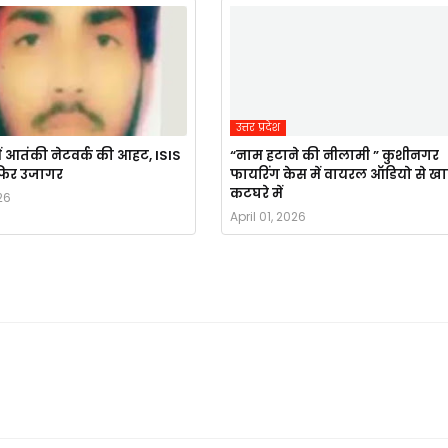
उत्तर प्रदेश
ं आतंकी नेटवर्क की आहट, ISIS
“नाम हटाने की नीलामी ” कुशीनगर
र फिर उजागर
फायरिंग केस में वायरल ऑडियो से ख
कटघरे में
26
April 01, 2026