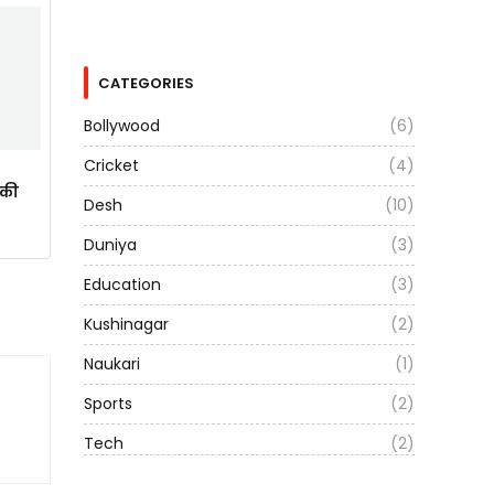
CATEGORIES
Bollywood
(6)
Cricket
(4)
ाकी
Desh
(10)
Duniya
(3)
Education
(3)
Kushinagar
(2)
Naukari
(1)
Sports
(2)
Tech
(2)