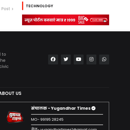
TECHNOLOGY
 Post
 to
the
civic
ABOUT US
संचालक - Yugandhar Times
MO- 99195 28245
मेल- yugandhartimes1@gmail.com