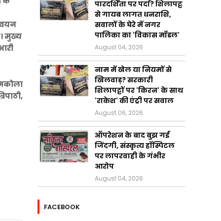
ं के
पारदर्शिता पर पर्दा? शिलापट्ट
से गायब लागत धनराशि,
न्वयन
सवालों के घेरे में नगर
पालिका का 'विकास मॉडल'
। मुख्य
August 04, 2026
भारी
नाम में खेल या नियमों से
खिलवाड़? सरकारी
ामकोला
शिलापट्टों पर 'किरन' के साथ
रिपाठी,
'राकेश' की एंट्री पर सवाल
August 06, 2026
ऑपरेशन के बाद बुझ गई
जिंदगी, संस्कृत्य हॉस्पिटल
पर लापरवाही के गंभीर
आरोप
August 04, 2026
FACEBOOK