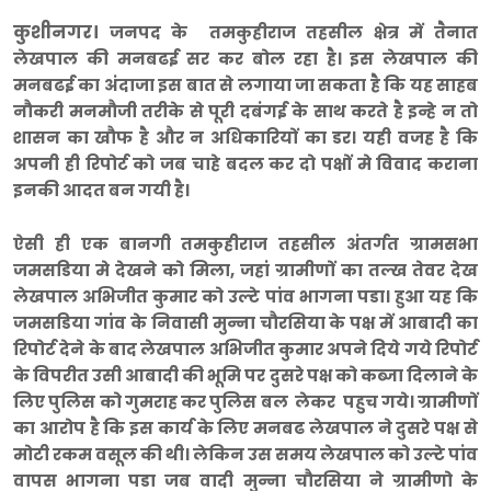
कुशीनगर।
जनपद के तमकुहीराज तहसील क्षेत्र में तैनात
लेखपाल की मनबढई सर कर बोल रहा है। इस लेखपाल की
मनबढई का अंदाजा इस बात से लगाया जा सकता है कि यह साहब
नौकरी मनमौजी तरीके से पूरी दबंगई के साथ करते है इन्हे न तो
शासन का खौफ है और न अधिकारियों का डर। यही वजह है कि
अपनी ही रिपोर्ट को जब चाहे बदल कर दो पक्षों मे विवाद कराना
इनकी आदत बन गयी है।
ऐसी ही एक बानगी तमकुहीराज तहसील अंतर्गत ग्रामसभा
जमसडिया मे देखने को मिला, जहां ग्रामीणों का तल्ख तेवर देख
लेखपाल अभिजीत कुमार को उल्टे पांव भागना पडा। हुआ यह कि
जमसडिया गांव के निवासी मुन्ना चौरसिया के पक्ष में आबादी का
रिपोर्ट देने के बाद लेखपाल अभिजीत कुमार अपने दिये गये रिपोर्ट
के विपरीत उसी आबादी की भूमि पर दुसरे पक्ष को कब्जा दिलाने के
लिए पुलिस को गुमराह कर पुलिस बल लेकर पहुच गये। ग्रामीणों
का आरोप है कि इस कार्य के लिए मनबढ लेखपाल ने दुसरे पक्ष से
मोटी रकम वसूल की थी। लेकिन उस समय लेखपाल को उल्टे पांव
वापस भागना पडा जब वादी मुन्ना चौरसिया ने ग्रामीणो के