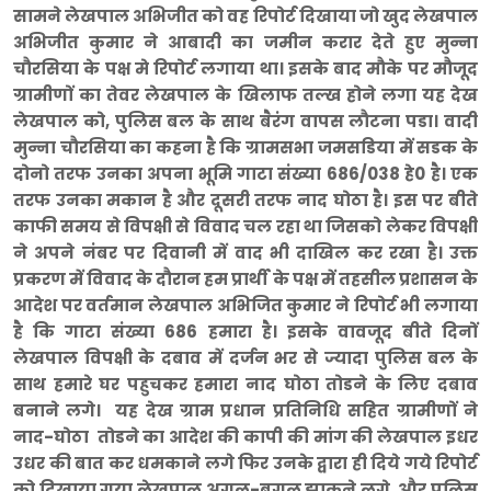
सामने लेखपाल अभिजीत को वह रिपोर्ट दिखाया जो खुद लेखपाल
अभिजीत कुमार ने आबादी का जमीन करार देते हुए मुन्ना
चौरसिया के पक्ष मे रिपोर्ट लगाया था। इसके बाद मौके पर मौजूद
ग्रामीणों का तेवर लेखपाल के खिलाफ तल्ख होने लगा यह देख
लेखपाल को, पुलिस बल के साथ बैरंग वापस लौटना पडा। वादी
मुन्ना चौरसिया का कहना है कि ग्रामसभा जमसडिया में सडक के
दोनो तरफ उनका अपना भूमि गाटा संख्या 686/038 हे0 है। एक
तरफ उनका मकान है और दूसरी तरफ नाद घोठा है। इस पर बीते
काफी समय से विपक्षी से विवाद चल रहा था जिसको लेकर विपक्षी
ने अपने नंबर पर दिवानी में वाद भी दाखिल कर रखा है। उक्त
प्रकरण में विवाद के दौरान हम प्रार्थी के पक्ष में तहसील प्रशासन के
आदेश पर वर्तमान लेखपाल अभिजित कुमार ने रिपोर्ट भी लगाया
है कि गाटा संख्या 686 हमारा है। इसके वावजूद बीते दिनों
लेखपाल विपक्षी के दबाव में दर्जन भर से ज्यादा पुलिस बल के
साथ हमारे घर पहुचकर हमारा नाद घोठा तोडने के लिए दबाव
बनाने लगे। यह देख ग्राम प्रधान प्रतिनिधि सहित ग्रामीणों ने
नाद-घोठा तोडने का आदेश की कापी की मांग की लेखपाल इधर
उधर की बात कर धमकाने लगे फिर उनके द्वारा ही दिये गये रिपोर्ट
को दिखाया गया लेखपाल अगल-बगल झाकने लगे और पुलिस