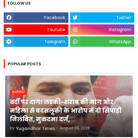
FOLLOW US
Facebook
Twitter
Youtube
Instagram
Telegram
WhatsApp
POPULAR POSTS
कुशीनगर
वर्दी पर दाग! लड़की-शराब की मांग और
महिला से बदसलूकी के आरोप में दो सिपाही
निलंबित, मुकदमा दर्ज,
by
Yugandhar Times
-
August 05, 2026