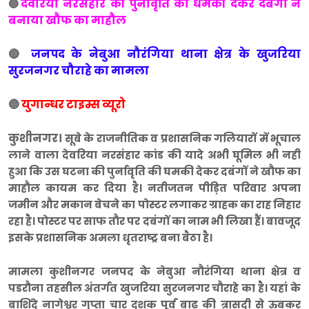
देवरिया नरसंहार की पुर्नावृति का धमकी देकर दबंगों ने
🔵
बनाया खौफ का माहौल
🔴
जनपद के नेबुआ नौरंगिया थाना क्षेत्र के खुजरिया
सुरजनगर चौराहे का मामला
🔵
युगान्धर टाइम्स व्यूरो
कुशीनगर।
सूबे के राजनीतिक व प्रशासनिक गलियारों में भूचाल
लाने वाला देवरिया नरसंहार कांड की यादे अभी घूमिल भी नही
हुआ कि उस घटना की पुर्नावृति की घमकी देकर दबंगों ने खौफ का
माहौल कायम कर दिया है। नतीजतन पीड़ित परिवार अपना
जमीन और मकान बेचने का पोस्टर लगाकर ग्राहक का राह निहार
रहा है। पोस्टर पर साफ तौर पर दबंगों का नाम भी लिखा हैं। बावजूद
इसके प्रशासनिक अमला धृतराष्ट्र बना बैठा है।
मामला कुशीनगर जनपद के नेबुआ नौरंगिया थाना क्षेत्र व
पडरौना तहसील अंतर्गत खुजरिया सुरजनगर चौराहे का है। यहां के
बाशिंदे नागेश्वर गुप्ता चार दशक पूर्व बाढ की त्रासदी से ऊबकर