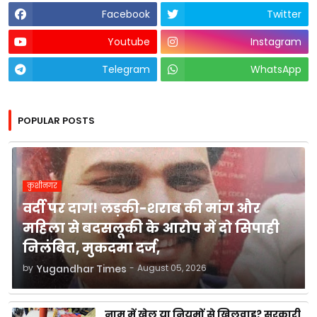
Facebook
Twitter
Youtube
Instagram
Telegram
WhatsApp
POPULAR POSTS
कुशीनगर
वर्दी पर दाग! लड़की-शराब की मांग और
महिला से बदसलूकी के आरोप में दो सिपाही
निलंबित, मुकदमा दर्ज,
by
Yugandhar Times
-
August 05, 2026
नाम में खेल या नियमों से खिलवाड़? सरकारी