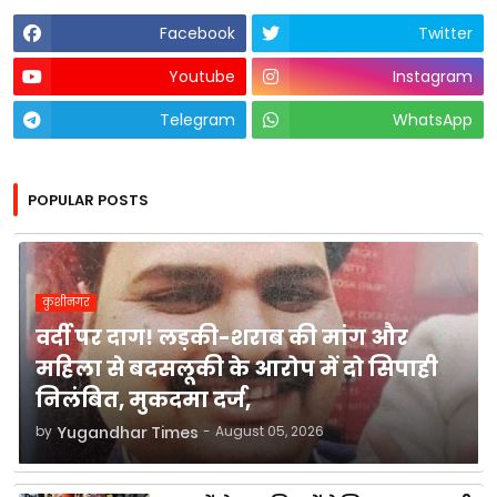
Facebook
Twitter
Youtube
Instagram
Telegram
WhatsApp
POPULAR POSTS
कुशीनगर
वर्दी पर दाग! लड़की-शराब की मांग और
महिला से बदसलूकी के आरोप में दो सिपाही
निलंबित, मुकदमा दर्ज,
by
Yugandhar Times
-
August 05, 2026