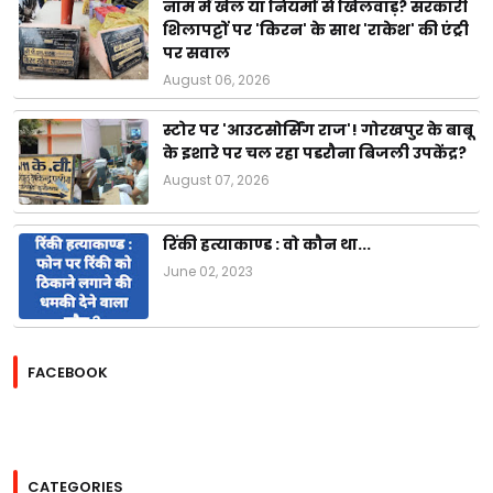
नाम में खेल या नियमों से खिलवाड़? सरकारी
शिलापट्टों पर 'किरन' के साथ 'राकेश' की एंट्री
पर सवाल
August 06, 2026
स्टोर पर 'आउटसोर्सिंग राज'! गोरखपुर के बाबू
के इशारे पर चल रहा पडरौना बिजली उपकेंद्र?
August 07, 2026
रिंकी हत्याकाण्ड : वो कौन था...
June 02, 2023
FACEBOOK
CATEGORIES