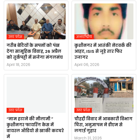
उत्तर प्रदेश
अन्तर्राष्ट्रीय
गरीब बेटियों के सपनों को पंख
कुशीनगर में आतंकी नेटवर्क की
देगा सामूहिक विवाह, 26 अप्रैल
आहट, ISIS से जुड़े तार फिर
को तुर्कपट्टी में सजेगा मंगलमंच
उजागर
April 18, 2026
April 06, 2026
उत्तर प्रदेश
उत्तर प्रदेश
“नाम हटाने की नीलामी ”
चौहद्दी विवाद में आबकारी विभाग
कुशीनगर फायरिंग केस में
घिरा, अनुज्ञापन ने डीएम से
वायरल ऑडियो से खाकी कटघरे
लगाई गुहार
में
March 31, 2026