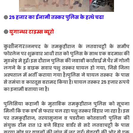
25 हजार का ईनामी तस्कर पुलिस के हत्थे चढा
🔴
🔵
युगान्धर टाइम्स व्यूरो
कुशीनगर।
जनपद के तमकुहीराज के लतवाचट्टी के समीप
फोरलेन पर शुक्रवार आधी रात को पुलिस के साथ एक बदमाश की
मुठभेड़ मे हुई। इस दौरान पुलिस की जवाबी कार्रवाई मे पैर में गोली
लगने के इ बाइक सवार पशु तस्कर घायल हो गया, जिसे जिला
अस्पताल में भर्ती कराया गया है।पुलिस ने घायल तस्कर के पास
से तमंचा व कारतूस बरामद किया है। घायल तस्कर 25 हजार रुपये
का इनामी बताया जा है।
पुलिसिया कहानी के मुताबिक तमकुहीराज पुलिस को सूचना
मिली कि एक वर्ष से फरार चल रहा पशु तस्कर बिहार जा रहा है। इस
पर तमकुहीराज, तरयासुजान व पडरौना कोतवाली पुलिस की
संयुक्त टीम रात 12 बजे बिहार बार्डर से सटे लतवाचट्टी के पास
सरया मोड़ पर वाहनों की जांच में जुट गई। सेवरही की ओर से एक