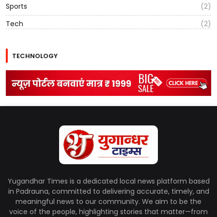
Sports
(2)
Tech
(2)
TECHNOLOGY
Yugandhar Times is a dedicated local news platform based
in Padrauna, committed to delivering accurate, timely, and
meaningful news to our community. We aim to be the
voice of the people, highlighting stories that matter—from