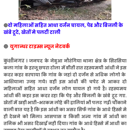
दो महिलाओं सहित आधा दर्जन घायल, पेड और बिजली के
🔴
खंबे टूटे, खेतों मे पलटी टाली
🔵
युगान्धर टाइम्स न्यूज नेटवर्क
कुशीनगर ।
जनपद के नेबुआ नौरंगिया थाना क्षेत्र के सिरसिया
कला गांव के हरजू छपरा टोला में बीती रात रहस्यमयी आंधी ने इस
कदर कहर बरपाया कि गांव के जहां दो दर्जन से अधिक लोगो के
आशियाना उजड़ गये। वही इस आंधी की चपेट मे आकर दो
महिलाओं सहित आधा दर्जन लोग घायल हो गये है। रहस्यमय
आंधी की कहर इस कदर रहा कि पेड़ और बिजली के खंबे टूट गए.
खेतों में खड़ी भारी-भरकम लोहे की ट्रालियां भी पलट गईं। चौंकाने
वाली बात यह है कि इस आंधी का असर सिर्फ गांव के आधे हिस्से मे
ही देखने को मिला। आसपास व किसी अन्य गांव में आंधी का
तनिक भी असर दिखाई नही दिया। गांव के आधे हिस्से में आधी का