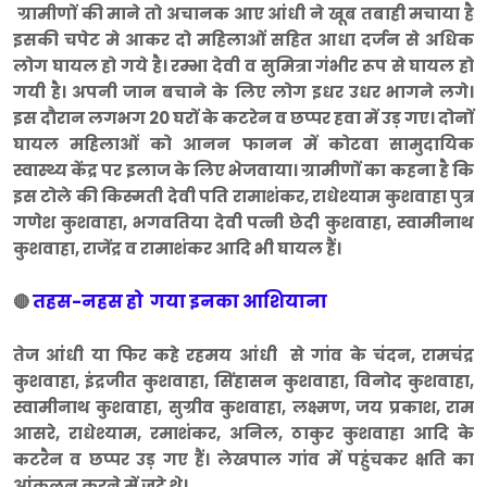
ग्रामीणों की माने तो अचानक आए आंधी ने खूब तबाही मचाया है
इसकी चपेट मे आकर दो महिलाओं सहित आधा दर्जन से अधिक
लोग घायल हो गये है। रम्भा देवी व सुमित्रा गंभीर रूप से घायल हो
गयी है। अपनी जान बचाने के लिए लोग इधर उधर भागने लगे।
इस दौरान लगभग 20 घरों के कटरेन व छप्पर हवा में उड़ गए। दोनों
घायल महिलाओं को आनन फानन में कोटवा सामुदायिक
स्वास्थ्य केंद्र पर इलाज के लिए भेजवाया। ग्रामीणों का कहना है कि
इस टोले की किस्मती देवी पति रामाशंकर, राधेश्याम कुशवाहा पुत्र
गणेश कुशवाहा, भगवतिया देवी पत्नी छेदी कुशवाहा, स्वामीनाथ
कुशवाहा, राजेंद्र व रामाशंकर आदि भी घायल हैं।
तहस-नहस हो गया इनका आशियाना
🔴
तेज आंधी या फिर कहे रहमय आंधी से गांव के चंदन, रामचंद्र
कुशवाहा, इंद्रजीत कुशवाहा, सिंहासन कुशवाहा, विनोद कुशवाहा,
स्वामीनाथ कुशवाहा, सुग्रीव कुशवाहा, लक्ष्मण, जय प्रकाश, राम
आसरे, राधेश्याम, रमाशंकर, अनिल, ठाकुर कुशवाहा आदि के
कटरैन व छप्पर उड़ गए हैं। लेखपाल गांव में पहुंचकर क्षति का
आंकलन करने में जुटे थे।