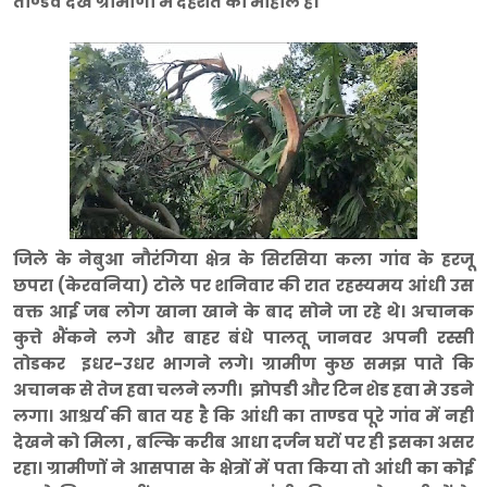
ताण्डव देख ग्रामीणों मे दहशत का माहौल है।
जिले के नेबुआ नौरंगिया क्षेत्र के सिरसिया कला गांव के हरजू
छपरा (केरवनिया) टोले पर शनिवार की रात रहस्यमय आंधी उस
वक्त आई जब लोग खाना खाने के बाद सोने जा रहे थे। अचानक
कुत्ते भैंकने लगे और बाहर बंधे पालतू जानवर अपनी रस्सी
तोडकर इधर-उधर भागने लगे। ग्रामीण कुछ समझ पाते कि
अचानक से तेज हवा चलने लगी। झोपडी और टिन शेड हवा मे उडने
लगा। आश्चर्य की बात यह है कि आंधी का ताण्डव पूरे गांव में नही
देखने को मिला , बल्कि करीब आधा दर्जन घरों पर ही इसका असर
रहा। ग्रामीणों ने आसपास के क्षेत्रों में पता किया तो आंधी का कोई