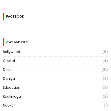
FACEBOOK
CATEGORIES
Bollywood
(6)
Cricket
(4)
Desh
(10)
Duniya
(3)
Education
(3)
Kushinagar
(2)
Naukari
(1)