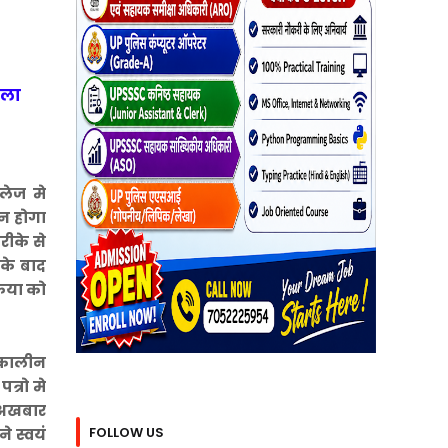
ला
लेज मे
 न होगा
ीके से
के बाद
्रिया को
ंशकालीन
त्रो मे
ा अखबार
FOLLOW US
े स्वयं