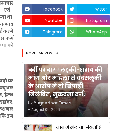
समाचार
Facebook
Twitter
" एवं "
िया था।
Youtube
Instagram
 प्रभाव
वाई करने
Telegram
WhatsApp
इस फर्म
रिया को
POPULAR POSTS
कुशीनगर
वर्दी पर दाग! लड़की-शराब की
मांग और महिला से बदसलूकी
 पदो पर
के आरोप में दो सिपाही
ज्युअल
निलंबित, मुकदमा दर्ज,
, हेल्थ
्राईवर,
by
Yugandhar Times
वोकेशनल
-
August 05, 2026
ै कि इन
नाम में खेल या नियमों से