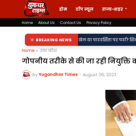
होम
टॉप न्यूज़
राज्य-शहर
Home
About Us
Contact Us
Privacy Policy
•
कदमा दर्ज,
85 लाख का खेल या पारदर्शिता पर पर्दा? शिलापट्ट से गायब 
BREAKING NEWS
Home
उत्तर प्रदेश
गोपनीय तरीके से की जा रही नियुक्ति को
Yugandhar Times
by
-
August 06, 2023