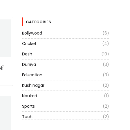
CATEGORIES
Bollywood
(6)
Cricket
(4)
Desh
(10)
Duniya
(3)
ाकी
Education
(3)
Kushinagar
(2)
Naukari
(1)
Sports
(2)
Tech
(2)