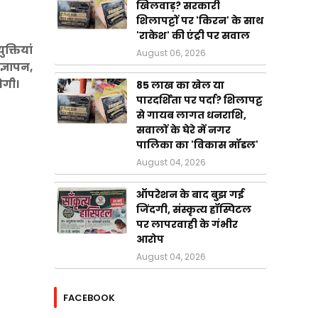
खिलवाड़? सरकारी
शिलापट्टों पर 'किरन' के साथ
'राकेश' की एंट्री पर सवाल
क्तियां
August 06, 2026
ज्ञापन,
ेगी।
85 लाख का खेल या
पारदर्शिता पर पर्दा? शिलापट्ट
से गायब लागत धनराशि,
सवालों के घेरे में नगर
पालिका का 'विकास मॉडल'
August 04, 2026
ऑपरेशन के बाद बुझ गई
जिंदगी, संस्कृत्य हॉस्पिटल
पर लापरवाही के गंभीर
आरोप
August 04, 2026
FACEBOOK