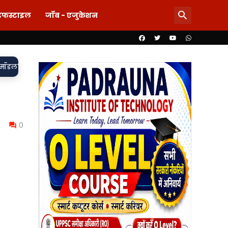
इफस्टाइल
जॉब - एजुकेशन
 के बाद बुझ गई जिंदगी, संस्कृत्य हॉस्पिटल पर लापरवाही के गंभीर आरोप
0