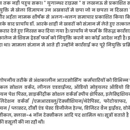
क नही पहुच सका। " युगान्धर टाइम्स " व लखनऊ से प्रकाशित 
ुक्ति मे खेला विज्ञापन उन अखबारों मे छपा जो न छपता न दिखता 
्या और अर्हता नामक शीर्षक से अलग-थलग समाचार प्रकाशित किया क
ाद प्रार्चाय डाॅ. आरके शाही ने खबरों को संज्ञान में लेते हुए तत्काल
रार देते हुए निरस्त कर दिया गया है। प्रार्चाय ने फर्म के विरुद्ध कार्र
ेज मे शिवम ट्रेडर्स फर्म को नियुक्ति करने का कोई आदेश नही है। 
था। मामला संज्ञान मे आते ही उन्होंने कार्रवाई कर पूरे नियुक्ति प्रक्
वारा गोपनीय तरीके से अंशकालीन आउटसोर्सिंग कर्मचारियों को विभिन्न
, मेडिकल सोशल वर्कर, लीगल एडवाईजर, ऑडियो मोडुयलर ऑडियो वि
 पेश पिस्त, साइकीट्रीक सोशल वर्कर्स स्पीच थ्रेपिस्त, इलेक्ट्रिशियन
बिलिटेशन वर्कर्स /एमआरडब्लू/टेक्नीशियन/थेरेपिस्ट, फोटोग्राफर, ड
 / प्लास्टर, टीबी एंड चेस्ट डिजीजेज हेल्थ, विजिटर वैन ड्राईवर, 
क्नीकल, क्लास-4 नॉन टेक्नीकल आदि पद शामिल था। सूत्रों बताते ह
की वसूली की जा रही थी।