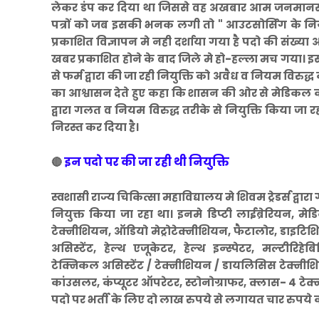
लेकर डंप कर दिया था जिससे वह अखबार आम जनमानस त
पत्रों को जब इसकी भनक लगी तो " आउटसोर्सिंग के निय
प्रकाशित विज्ञापन मे नही दर्शाया गया है पदो की संख
खबर प्रकाशित होने के बाद जिले मे हो-हल्ला मच गया। इसके ब
से फर्म द्वारा की जा रही नियुक्ति को अवैध व नियम विरुद्ध क
का आश्वासन देते हुए कहा कि शासन की ओर से मेडिकल काल
द्वारा गलत व नियम विरुद्ध तरीके से नियुक्ति किया जा रहा 
निरस्त कर दिया है।
इन पदो पर की जा रही थी नियुक्ति
🔴
स्वशासी राज्य चिकित्सा महाविद्यालय मे शिवम ट्रेडर्स द्
नियुक्त किया जा रहा था। इनमे डिप्टी लाईब्रेरियन
टेक्नीशियन, ऑडियो मेट्रोटेक्नीशियन, फैटालोर, डाइटिशियन
असिस्टेंट, हेल्थ एजूकेटर, हेल्थ इन्स्पेटर, मल्टीरिहे
टेक्निकल असिस्टेंट / टेक्नीशियन / डायलिसिस टेक्नीशियन
कांउसलर, कंप्यूटर ऑपरेटर, स्टोनोग्राफर, क्लास- 4 टे
पदो पर भर्ती के लिए दो लाख रुपये से लगायत चार रुपये 