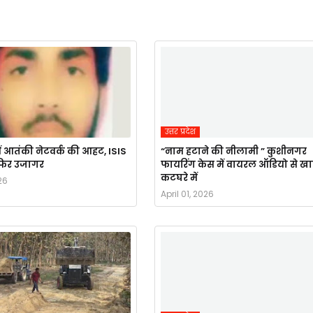
उत्तर प्रदेश
ं आतंकी नेटवर्क की आहट, ISIS
“नाम हटाने की नीलामी ” कुशीनगर
र फिर उजागर
फायरिंग केस में वायरल ऑडियो से ख
कटघरे में
26
April 01, 2026