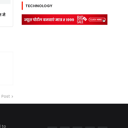
TECHNOLOGY
न मे
 Post
 to