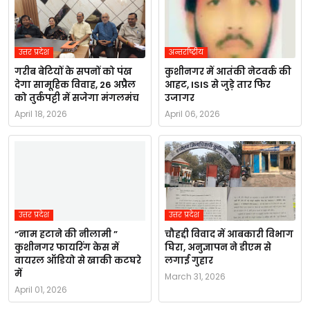
उत्तर प्रदेश
अन्तर्राष्ट्रीय
गरीब बेटियों के सपनों को पंख
कुशीनगर में आतंकी नेटवर्क की
देगा सामूहिक विवाह, 26 अप्रैल
आहट, ISIS से जुड़े तार फिर
को तुर्कपट्टी में सजेगा मंगलमंच
उजागर
April 18, 2026
April 06, 2026
उत्तर प्रदेश
उत्तर प्रदेश
“नाम हटाने की नीलामी ”
चौहद्दी विवाद में आबकारी विभाग
कुशीनगर फायरिंग केस में
घिरा, अनुज्ञापन ने डीएम से
वायरल ऑडियो से खाकी कटघरे
लगाई गुहार
में
March 31, 2026
April 01, 2026