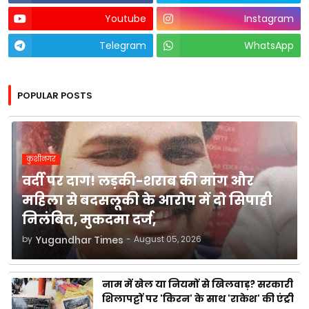
Youtube
Instagram
Telegram
WhatsApp
POPULAR POSTS
कुशीनगर
वर्दी पर दाग! लड़की-शराब की मांग और
महिला से बदसलूकी के आरोप में दो सिपाही
निलंबित, मुकदमा दर्ज,
by
Yugandhar Times
-
August 05, 2026
नाम में खेल या नियमों से खिलवाड़? सरकारी
शिलापट्टों पर 'किरन' के साथ 'राकेश' की एंट्री