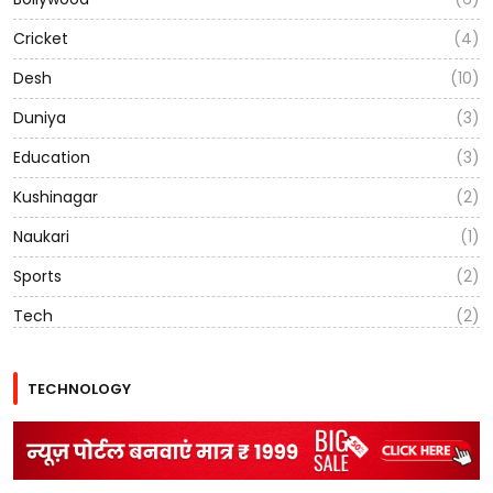
Cricket
(4)
Desh
(10)
Duniya
(3)
Education
(3)
Kushinagar
(2)
Naukari
(1)
Sports
(2)
Tech
(2)
TECHNOLOGY