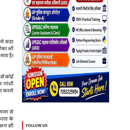
 ने कहा
रिका भी
नाए है।
में कोई
े गांधी
ृत करने
ापना से
िराए के
FOLLOW US
लगभग सौ