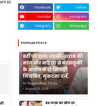
लगभग हर
Facebook
Twitter
Youtube
Instagram
Telegram
WhatsApp
POPULAR POSTS
कुशीनगर
वर्दी पर दाग! लड़की-शराब की
मांग और महिला से बदसलूकी
के आरोप में दो सिपाही
निलंबित, मुकदमा दर्ज,
by
Yugandhar Times
-
August 05, 2026
85 लाख का खेल या
ाकी