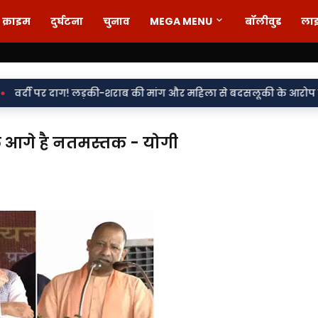
क्राइम
दुर्घटना
चुनाव
MEGA MENU
बॉलीवुड
ला
ाग! लड़की-शराब की मांग और महिला से बदसलूकी के आरोप में दो सिपाही नि
े आगे है नतमस्तक - योगी