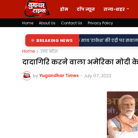
होम
टॉप न्यूज़
राज्य-शहर
Home
About Us
Contact Us
Privacy Policy
•
री शिलापट्टों पर 'किरन' के साथ 'राकेश' की एंट्री पर सवाल
BREAKING NEWS
वर्दी पर द
Home
उत्तर प्रदेश
दादागिरि करने वाला अमेरिका मोदी क
Yugandhar Times
by
-
July 07, 2023