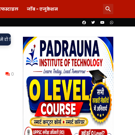
इफस्टाइल
जॉब - एजुकेशन
•
लंबित, मुकदमा दर्ज,
85 लाख का खेल या पारदर्शिता पर पर्दा? शिलापट्
0