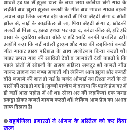
आवते हर घर में झूला डाल के नया नया कनिया संगे गांव के
लईकी सब झूला झूलत कजरी के गीत सब गावत गावत रहली
,जवन बड़ा निक लागत रहे। कजरी में पिया मेंहदी मंगा द मोती
झील से, जाई के साइकिल से ना, पिया मेंहदी मंगा द, छोटकी
ननदी से पिसा द, हमरा हथवा पर चढ़ा द, कांटा कील से, हरि हरि
बाबा के दुवरिया मोरवा बोले ए हरि आदि काफी प्रचलित रही।
उन्होंने कहा कि नई नवेली दुल्हन और गांव की लड़कियां कजरी
गीत गाकर हास्य परिहास के साथ मनोरंजन किया करती थी।
नाहर छपरा गांव की सावित्री देवी व ज्ञानवंती देवी कहती है कि
पहले खेतों में सोहनी के समय महिला मजदूर भी कजरी गीत
गाकर सावन का जश्न मनाती थीं। लेकिन आज झूला और कजरी
बीते जमाने की बात हो गई है। ननंद भौजाई का रिश्ता नदी के दो
पाटों की तरह हो गए हैं। मुन्नी पाण्डेय ने बताया कि पहले प्रेम घर में
ही नहीं आस पड़ोस में भी था। टोला भर की लड़कियां एक जगह
इकट्ठा होकर कजरी गायन करती थीं। लेकिन आज प्रेम का अभाव
साफ दिखता है।
बहुमंजिला इमारतों ने आंगन के अस्तित्व को कर दिया
🔴
खत्म