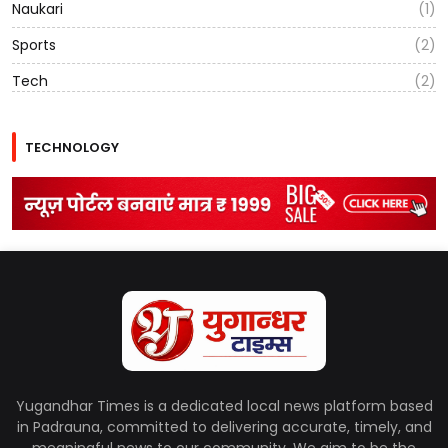
Naukari
(1)
Sports
(2)
Tech
(2)
TECHNOLOGY
Yugandhar Times is a dedicated local news platform based
in Padrauna, committed to delivering accurate, timely, and
meaningful news to our community. We aim to be the