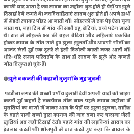
काफी याद आता है जब सावन का महीना शुरू होते ही पेड़ों पर झूले
दिखाई देने लगते थे। नवविवाहिताएं सावन शुरू होते ही अपने हाथों
में मेहंदी रचाकर पीहर आ जाती थीं। मोहल्लों में एक पेड़ ऐसा चुना
जाता था, जहां दिन में गांव की सभी बहू, बेटियां, बच्चे पटेंग मारते
थे। रात में मोहल्ले भर की बहन बेटियां और महिलाएं एकत्रित
होकर सावन के गीत गाते हुए झूला झूलतीं और श्रावणी गीतों का
आनंद लेती हुई एक दूसरे से हंसी ठिठोली करती नजर आती थीं।
धीरे-धीरे समय परिवर्तन के साथ ही सावन के झूले और कजरी
गीत विलुप्त हो चुके हैँ।
झूले व कजरी की कहानी बुजुर्गों के मुह जुबनी
🔴
पडरौना नगर की अस्सी वर्षीय दुलारी देवी अपनी यादो को साझा
करती हुई कहती है तकरीबन तीस साल पहले सावन महीना में
युवतियां का बागों में जाकर आम के पेड़ों पर झूला झूलना, बारिश
के बहते पानी बच्चों द्वारा कागज की नाव बना कर चलाना जैसी
खुशियां अब नहीं दिखाई देती। पहले गांव की लड़कियां सावन का
इंतजार करती थीं। भोजपुरी में बात करते हुए कहा कि सावन के