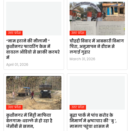
उत्तर प्रदेश
उत्तर प्रदेश
“नाम हटाने की नीलामी ”
चौहद्दी विवाद में आबकारी विभाग
कुशीनगर फायरिंग केस में
घिरा, अनुज्ञापन ने डीएम से
वायरल ऑडियो से खाकी कटघरे
लगाई गुहार
में
March 31, 2026
April 01, 2026
उत्तर प्रदेश
उत्तर प्रदेश
कुशीनगर में मिट्टी माफिया
बुद्धा पार्क मे पांच करोड के
बेलगाम! धडल्ले से हो रहा है
निमार्ण मे भ्रष्टाचार की ' बु ',
जेसीबी से खनन,
मामला पहुंचा शासन मे