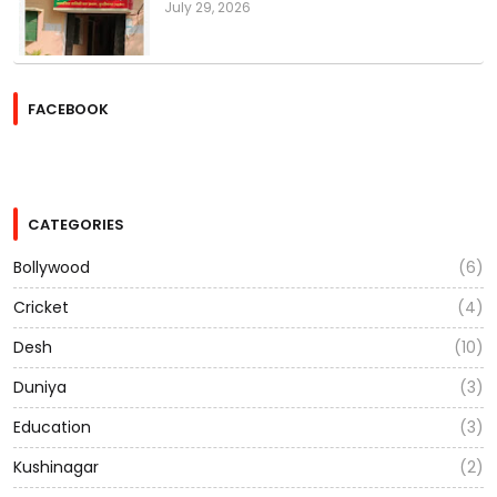
July 29, 2026
FACEBOOK
CATEGORIES
Bollywood
(6)
Cricket
(4)
Desh
(10)
Duniya
(3)
Education
(3)
Kushinagar
(2)