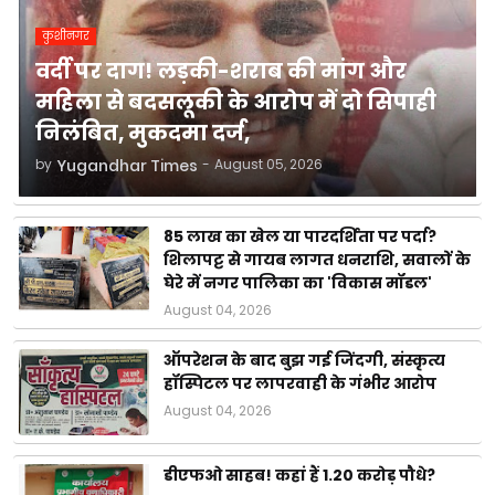
कुशीनगर
वर्दी पर दाग! लड़की-शराब की मांग और
महिला से बदसलूकी के आरोप में दो सिपाही
निलंबित, मुकदमा दर्ज,
by
Yugandhar Times
-
August 05, 2026
85 लाख का खेल या पारदर्शिता पर पर्दा?
शिलापट्ट से गायब लागत धनराशि, सवालों के
घेरे में नगर पालिका का 'विकास मॉडल'
August 04, 2026
ऑपरेशन के बाद बुझ गई जिंदगी, संस्कृत्य
हॉस्पिटल पर लापरवाही के गंभीर आरोप
August 04, 2026
डीएफओ साहब! कहां हैं 1.20 करोड़ पौधे?