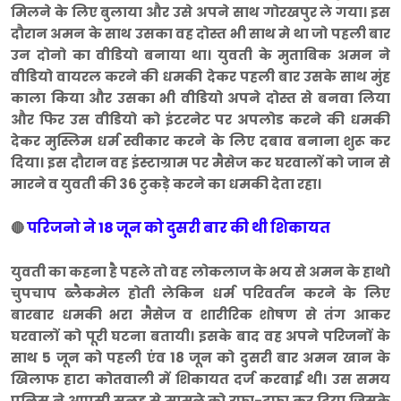
मिलने के लिए बुलाया और उसे अपने साथ गोरखपुर ले गया। इस
दौरान अमन के साथ उसका वह दोस्त भी साथ मे था जो पहली बार
उन दोनो का वीडियो बनाया था। युवती के मुताबिक अमन ने
वीडियो वायरल करने की धमकी देकर पहली बार उसके साथ मुंह
काला किया और उसका भी वीडियो अपने दोस्त से बनवा लिया
और फिर उस वीडियो को इंटरनेट पर अपलोड करने की धमकी
देकर मुस्लिम धर्म स्वीकार करने के लिए दबाव बनाना शुरू कर
दिया। इस दौरान वह इंस्टाग्राम पर मैसेज कर घरवालों को जान से
मारने व युवती की 36 टुकड़े करने का धमकी देता रहा।
परिजनो ने 18 जून को दुसरी बार की थी शिकायत
🔴
युवती का कहना है पहले तो वह लोकलाज के भय से अमन के हाथो
चुपचाप ब्लैकमेल होती लेकिन धर्म परिवर्तन करने के लिए
बारबार धमकी भरा मैसेज व शारीरिक शोषण से तंग आकर
घरवालों को पूरी घटना बतायी। इसके बाद वह अपने परिजनों के
साथ 5 जून को पहली एंव 18 जून को दुसरी बार अमन खान के
खिलाफ हाटा कोतवाली में शिकायत दर्ज करवाई थी। उस समय
पुलिस ने आपसी सुलह से मामले को रफा-दफा कर दिया जिसके