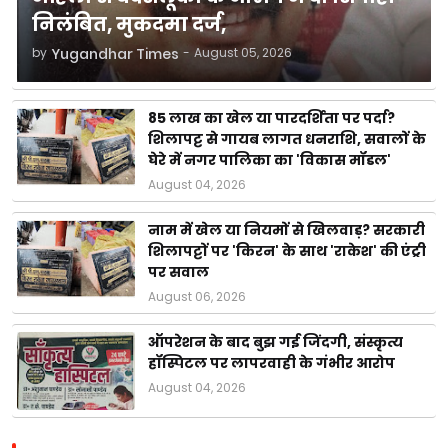
निलंबित, मुकदमा दर्ज,
by
Yugandhar Times
-
August 05, 2026
85 लाख का खेल या पारदर्शिता पर पर्दा?
शिलापट्ट से गायब लागत धनराशि, सवालों के
घेरे में नगर पालिका का 'विकास मॉडल'
August 04, 2026
नाम में खेल या नियमों से खिलवाड़? सरकारी
शिलापट्टों पर 'किरन' के साथ 'राकेश' की एंट्री
पर सवाल
August 06, 2026
ऑपरेशन के बाद बुझ गई जिंदगी, संस्कृत्य
हॉस्पिटल पर लापरवाही के गंभीर आरोप
August 04, 2026