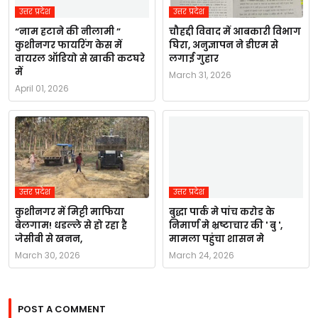
उत्तर प्रदेश
उत्तर प्रदेश
“नाम हटाने की नीलामी ”
चौहद्दी विवाद में आबकारी विभाग
कुशीनगर फायरिंग केस में
घिरा, अनुज्ञापन ने डीएम से
वायरल ऑडियो से खाकी कटघरे
लगाई गुहार
में
March 31, 2026
April 01, 2026
उत्तर प्रदेश
उत्तर प्रदेश
कुशीनगर में मिट्टी माफिया
बुद्धा पार्क मे पांच करोड के
बेलगाम! धडल्ले से हो रहा है
निमार्ण मे भ्रष्टाचार की ' बु ',
जेसीबी से खनन,
मामला पहुंचा शासन मे
March 30, 2026
March 24, 2026
POST A COMMENT