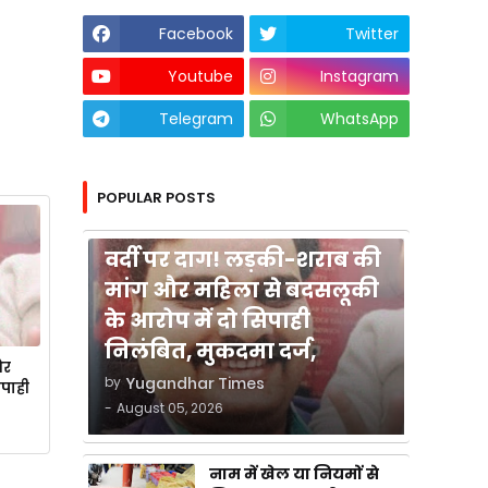
Facebook
Twitter
Youtube
Instagram
Telegram
WhatsApp
POPULAR POSTS
कुशीनगर
वर्दी पर दाग! लड़की-शराब की
मांग और महिला से बदसलूकी
के आरोप में दो सिपाही
निलंबित, मुकदमा दर्ज,
और
by
Yugandhar Times
िपाही
-
August 05, 2026
नाम में खेल या नियमों से