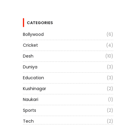
CATEGORIES
Bollywood
(6)
Cricket
(4)
Desh
(10)
Duniya
(3)
Education
(3)
Kushinagar
(2)
Naukari
(1)
Sports
(2)
Tech
(2)