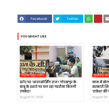
Facebook
Twitter
YOU MIGHT LIKE
पडरौना विद्युत उपकेंद्र
कुशीनगर नग
स्टोर पर 'आउटसोर्सिंग राज'! गोरखपुर के
नाम में खेल
बाबू के इशारे पर चल रहा पडरौना बिजली
सरकारी शिल
उपकेंद्र?
'राकेश' की 
August 07, 2026
August 06,