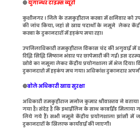
युगान्धर टाइम्स व्यूरो
🔴
कुशीनगर । जिले के तमकुहीराज कस्बा में शनिवार को उपज
की जांच किया, जहां से खाद्य पदार्थो के नमूने लेकर कें
कस्बा के दुकानदारों में हड़कंप मचा रहा।
उपजिलाधिकारी तमकुहीराज विकास चंद की अगुवाई में खाद
रिद्धि सिद्धि मिष्ठान भंडार पर छापेमारी की गई। इस दरम्य
खोवे का नमूना लेकर केंद्रीय प्रयोगशाला में भेज दिया।
दुकानदारो में हड़कंप मच गया। अधिकांश दुकानदार अपनी
बोले अधिकारी खाद्य सुरक्षा
🔴
अधिकारी तमकुहीराज मनोज कुमार श्रीवास्तव ने बताय
गया है। संदेह है कि इथाईलिन के साथ कार्बाईड मिलाया गया
लिये गये हैं। सभी नमूने केंद्रीय प्रयोगशाला झांसी में
दुकानदारों के खिलाफ कार्यवाई की जाएगी।