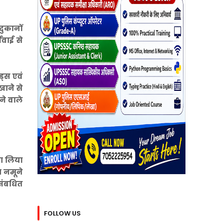
दुकानों
यवाई से
ड्स एवं
ानेे से
ने वाले
ा लिया
ा नमूने
 संबधित
FOLLOW US