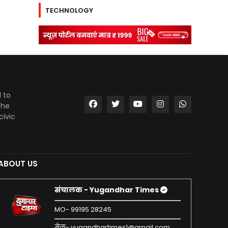
TECHNOLOGY
 to
the
civic
ABOUT US
संचालक - Yugandhar Times
MO- 99195 28245
मेल- yugandhartimes1@gmail.com