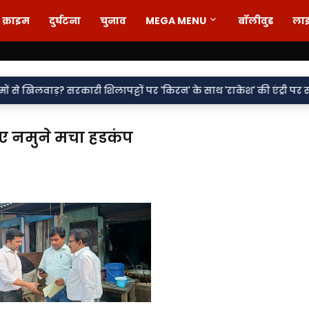
क्राइम
दुर्घटना
चुनाव
MEGA MENU
बॉलीवुड
ला
•
सरकारी शिलापट्टों पर 'किरन' के साथ 'राकेश' की एंट्री पर सवाल
वर्दी प
लिए नमुने मचा हडकंप