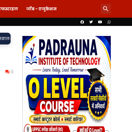
इफस्टाइल
जॉब - एजुकेशन
र दाग! लड़की-शराब की मांग और महिला से बदसलूकी के आरोप में दो सिपाही
0