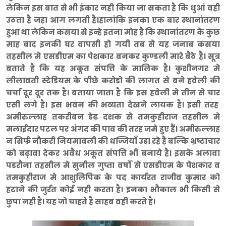
लेकिन इस बात से भी इंकार नही किया जा सकता है कि धुआं वही
उठता है जहा आग लगती है।हालांकि इनका एक बार स्थानांतरण
हुआ था लेकिन कसया से इन्हे इतना मोह है कि स्थानांतरण के कुछ
माह बाद इनकी घर वापसी हो गयी तब से यह जनाब कसया
तहसील मे एसडीएम का पेशकार बनकर कुण्डली मारे बैठे है। सूत्र
बताते है कि यह अकूत संपत्ति के मालिक है। कुशीनगर मे
लीलावती स्टेडियम के पीछे करोडो की लागत से बने हवेली की
चर्चा दूर दूर तक है। बताया जाता है कि इस हवेली मे तीन से चार
एसी लगे है। इस भवन की भव्यता देखने लायक है। इसी तरह
अमीरुल्लाह तकरीबन डेढ दशक से तमकुहीराज तहसील मे
मलाईदार पटल पर अंगद की पाव की तरह जमे हुए हैं। अमीरुल्लाह
न सिर्फ नौकरी नियमावली की धज्जियाँ उडा रहे है बल्कि भ्रष्टाचार
को बढ़ावा देकर अवैध अकूत संपत्ति भी बनाये है। इसके अलावा
पडरौना तहसील मे सुनील गुप्ता वर्षों से एसडीएम के पेशकार व
तमकुहीराज मे आशुलिपिक के पद कार्यरत राजीव कुमार को
हटाने की जुर्रत कोई नही करता है। इनका भौकाल भी किसी से
छुपा नही है। यह जो चाहते है साहब वही करते है।