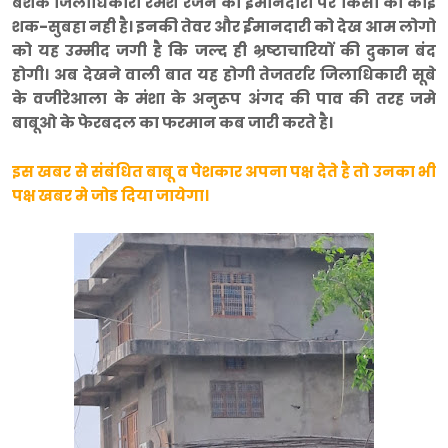
बेशक जिलाधिकारी रमेश रंजन की ईमानदारी पर किसी को कोई
शक-सुबहा नही है। इनकी तेवर और ईमानदारी को देख आम लोगो
को यह उम्मीद जगी है कि जल्द ही भ्रष्टाचारियों की दुकान बंद
होगी। अब देखने वाली बात यह होगी तेजतर्रार जिलाधिकारी सूबे
के वजीरेआला के मंशा के अनुरूप अंगद की पाव की तरह जमे
बाबूओ के फेरबदल का फरमान कब जारी करते है।
इस खबर से संबंधित बाबू व पेशकार अपना पक्ष देते है तो उनका भी
पक्ष खबर मे जोड दिया जायेगा।