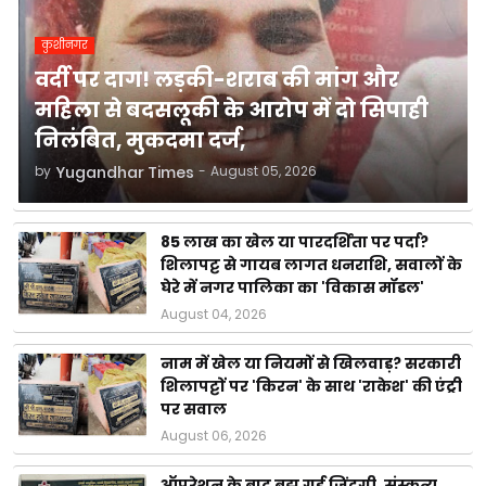
कुशीनगर
वर्दी पर दाग! लड़की-शराब की मांग और
महिला से बदसलूकी के आरोप में दो सिपाही
निलंबित, मुकदमा दर्ज,
by
Yugandhar Times
-
August 05, 2026
85 लाख का खेल या पारदर्शिता पर पर्दा?
शिलापट्ट से गायब लागत धनराशि, सवालों के
घेरे में नगर पालिका का 'विकास मॉडल'
August 04, 2026
नाम में खेल या नियमों से खिलवाड़? सरकारी
शिलापट्टों पर 'किरन' के साथ 'राकेश' की एंट्री
पर सवाल
August 06, 2026
ऑपरेशन के बाद बुझ गई जिंदगी, संस्कृत्य