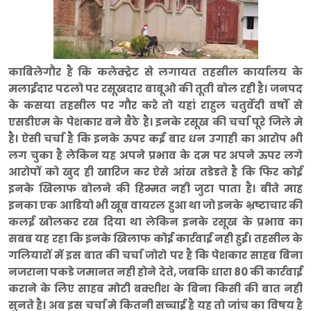
काबिलेगौर है कि कलेक्ट्रेट से लगायत तहसील कार्यालय के
मलाईदार पटलो पर रसूखदार बाबूओ की तूती बोल रही है। जनपद
के कसया तहसील पर गौर करे तो यहां राहुल चतुर्वेदी वर्षों से
एसडीएम के पेशकार बने बैठे है। इनके रसूख की चर्चा पूरे जिले मे
है। ऐसी चर्चा है कि इनके ऊपर कई बार धन उगाही का आरोप भी
लग चुका है लेकिन यह अपने प्रभाव के दम पर अपने ऊपर लगे
आरोपों को खुद ही खारिज कर ऐसे आंख तडेडते है कि फिर कोई
इनके खिलाफ बोलने की हिम्मत नही जुटा पाता है। बीते माह
इनका एक आडियो भी खूब वायरल हुआ था जो इनके भ्रष्टाचार की
कलई खोलकर रख दिया था लेकिन इनके रसूख के प्रभाव का
सबब यह रहा कि इनके खिलाफ कोई कार्रवाई नही हुई। तहसील के
गलियारों में इस बात की चर्चा जोरो पर है कि पेशकार साहब बिना
नजराना पकडे जमानत नही होने देते, जबकि धारा 80 की कार्रवाई
कराने के लिए साहब मोटी बक्शीश के बिना किसी की बात नही
सुनते है। अब इस चर्चा मे कितनी सच्चाई है यह तो जांच का विषय है