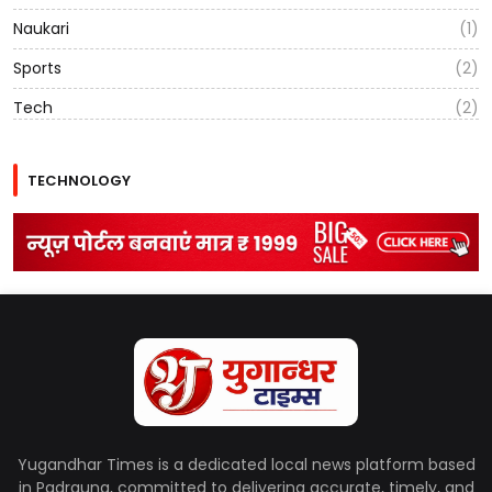
Naukari
(1)
Sports
(2)
Tech
(2)
TECHNOLOGY
Yugandhar Times is a dedicated local news platform based
in Padrauna, committed to delivering accurate, timely, and